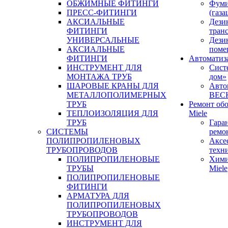
ОБЖИМНЫЕ ФИТИНГИ
Фуми
ПРЕСС-ФИТИНГИ
(газа
АКСИАЛЬНЫЕ
Дези
ФИТИНГИ
тран
УНИВЕРСАЛЬНЫЕ
Дези
АКСИАЛЬНЫЕ
поме
ФИТИНГИ
Автоматиз
ИНСТРУМЕНТ ДЛЯ
Сист
МОНТАЖА ТРУБ
дом»
ШАРОВЫЕ КРАНЫ ДЛЯ
Авто
МЕТАЛЛОПОЛИМЕРНЫХ
BEC
ТРУБ
Ремонт об
ТЕПЛОИЗОЛЯЦИЯ ДЛЯ
Miele
ТРУБ
Гара
СИСТЕМЫ
ремо
ПОЛИПРОПИЛЕНОВЫХ
Аксе
ТРУБОПРОВОДОВ
техн
ПОЛИПРОПИЛЕНОВЫЕ
Хими
ТРУБЫ
Miele
ПОЛИПРОПИЛЕНОВЫЕ
ФИТИНГИ
АРМАТУРА ДЛЯ
ПОЛИПРОПИЛЕНОВЫХ
ТРУБОПРОВОДОВ
ИНСТРУМЕНТ ДЛЯ