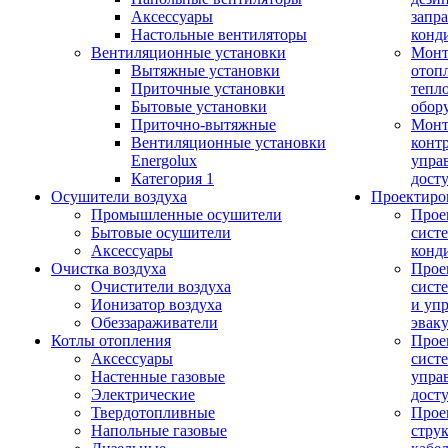
Аксессуары
запр
Настольные вентиляторы
конд
Вентиляционные установки
Монт
Вытяжные установки
отоп
Приточные установки
тепл
Бытовые установки
обор
Приточно-вытяжные
Монт
Вентиляционные установки
конт
Energolux
упра
Категория 1
дост
Осушители воздуха
Проектиро
Промышленные осушители
Прое
Бытовые осушители
сист
Аксессуары
конд
Очистка воздуха
Прое
Очистители воздуха
сист
Ионизатор воздуха
и уп
Обеззараживатели
эвак
Котлы отопления
Прое
Аксессуары
сист
Настенные газовые
упра
Электрические
дост
Твердотопливные
Прое
Напольные газовые
стру