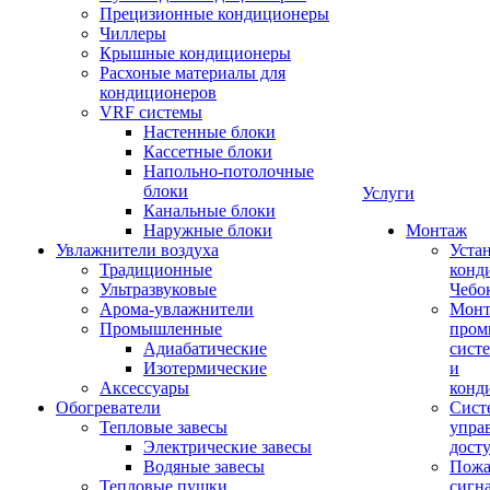
Прецизионные кондиционеры
Чиллеры
Крышные кондиционеры
Расхоные материалы для
кондиционеров
VRF системы
Настенные блоки
Кассетные блоки
Напольно-потолочные
блоки
Услуги
Канальные блоки
Наружные блоки
Монтаж
Увлажнители воздуха
Уста
Традиционные
конд
Ультразвуковые
Чебо
Арома-увлажнители
Мон
Промышленныe
пром
Адиабатические
сист
Изотермические
и
Аксессуары
конд
Обогреватели
Сист
Тепловые завесы
упра
Электрические завесы
дост
Водяные завесы
Пожа
Тепловые пушки
сигн