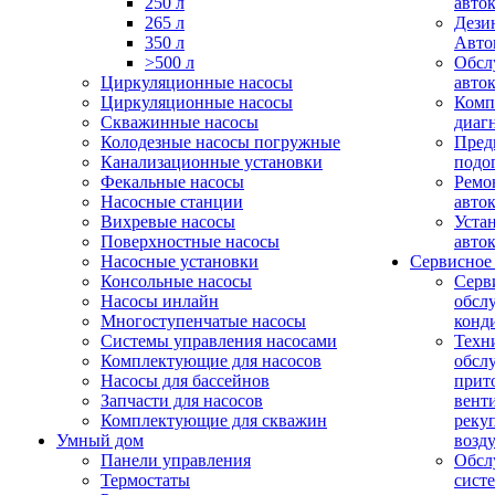
250 л
авто
265 л
Дези
350 л
Авто
>500 л
Обсл
Циркуляционные насосы
авто
Циркуляционные насосы
Комп
Скважинные насосы
диаг
Колодезные насосы погружные
Пред
Канализационные установки
подо
Фекальные насосы
Ремо
Насосные станции
авто
Вихревые насосы
Уста
Поверхностные насосы
авто
Насосные установки
Сервисное
Консольные насосы
Серв
Насосы инлайн
обсл
Многоступенчатые насосы
конд
Системы управления насосами
Техн
Комплектующие для насосов
обсл
Насосы для бассейнов
прит
Запчасти для насосов
вент
Комплектующие для скважин
реку
Умный дом
возд
Панели управления
Обсл
Термостаты
сист