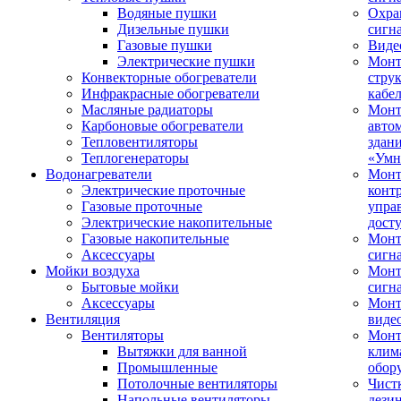
Водяные пушки
Охра
Дизельные пушки
сигн
Газовые пушки
Виде
Электрические пушки
Мон
Конвекторные обогреватели
стру
Инфракрасные обогреватели
кабе
Масляные радиаторы
Монт
Карбоновые обогреватели
авто
Тепловентиляторы
здан
Теплогенераторы
«Умн
Водонагреватели
Монт
Электрические проточные
конт
Газовые проточные
упра
Электрические накопительные
дост
Газовые накопительные
Монт
Аксессуары
сигн
Мойки воздуха
Монт
Бытовые мойки
сигн
Аксессуары
Мон
Вентиляция
виде
Вентиляторы
Мон
Вытяжки для ванной
клим
Промышленные
обор
Потолочные вентиляторы
Чист
Напольные вентиляторы
дези