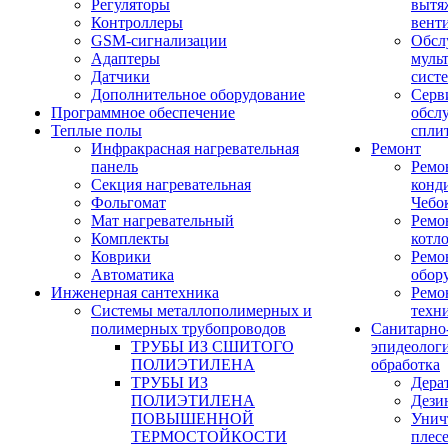
Регуляторы
вытя
Контроллеры
вент
GSM-сигнализации
Обсл
Адаптеры
муль
Датчики
сист
Дополнительное оборудование
Серв
Программное обеспечение
обсл
Теплые полы
спли
Инфракрасная нагревательная
Ремонт
панель
Ремо
Секция нагревательная
конд
Фольгомат
Чебо
Мат нагревательный
Ремо
Комплекты
котл
Коврики
Ремо
Автоматика
обор
Инженерная сантехника
Ремо
Системы металлополимерных и
техн
полимерных трубопроводов
Санитарно
ТРУБЫ ИЗ СШИТОГО
эпидеолог
ПОЛИЭТИЛЕНА
обработка
ТРУБЫ ИЗ
Дера
ПОЛИЭТИЛЕНА
Дези
ПОВЫШЕННОЙ
Унич
ТЕРМОСТОЙКОСТИ
плес