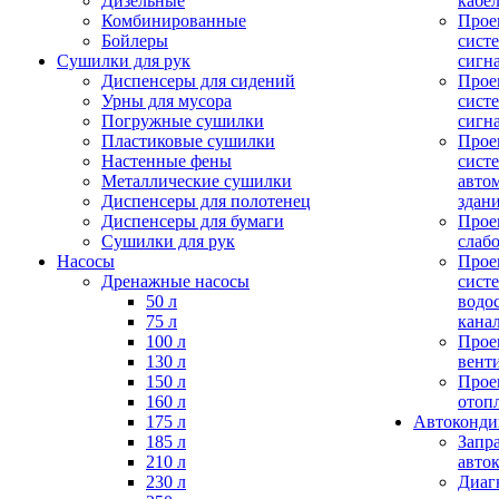
Дизельные
кабе
Комбинированные
Прое
Бойлеры
сист
Сушилки для рук
сигн
Диспенсеры для сидений
Прое
Урны для мусора
сист
Погружные сушилки
сигн
Пластиковые сушилки
Прое
Настенные фены
сист
Металлические сушилки
авто
Диспенсеры для полотенец
здан
Диспенсеры для бумаги
Прое
Сушилки для рук
слаб
Насосы
Прое
Дренажные насосы
сист
50 л
водо
75 л
кана
100 л
Прое
130 л
вент
150 л
Прое
160 л
отоп
175 л
Автоконд
185 л
Запр
210 л
авто
230 л
Диаг