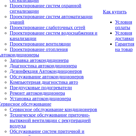
сигнализации
Проектирование систем охранной
сигнализации
Как купить
Проектирование систем автоматизации
зданий
Условия
Проектирование слаботочных сетей
оплаты
Проектирование систем водоснабжения и
Условия
канализации
доставки
Проектирование вентиляции
Гарантия
Проектирование отопления
на товар
Автокондиционеры
Заправка автокондиционера
Диагностика автокондиционера
Дезинфекция Автокондиицонеров
Обслуживание автокондиционеров
Компьютерная диагностика авто
Предпусковые подогреватели
Ремонт автокондиционера
Установка автокондиционера
Сервисное обслуживание
Сервисное обслуживание кондиционеров
Техническое обслуживание приточно-
вытяжной вентиляции с рекуперацией
воздуха
Обслуживание систем приточной и