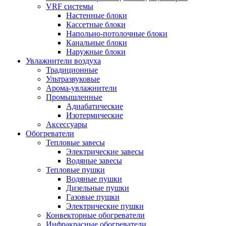
VRF системы
Настенные блоки
Кассетные блоки
Напольно-потолочные блоки
Канальные блоки
Наружные блоки
Увлажнители воздуха
Традиционные
Ультразвуковые
Арома-увлажнители
Промышленныe
Адиабатические
Изотермические
Аксессуары
Обогреватели
Тепловые завесы
Электрические завесы
Водяные завесы
Тепловые пушки
Водяные пушки
Дизельные пушки
Газовые пушки
Электрические пушки
Конвекторные обогреватели
Инфракрасные обогреватели