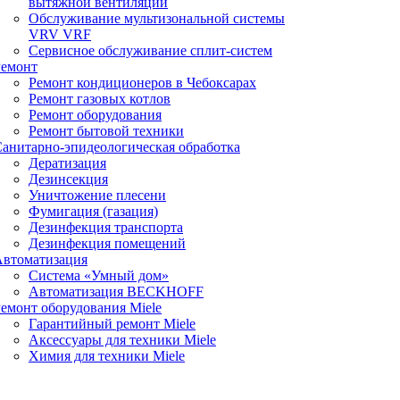
вытяжной вентиляции
Обслуживание мультизональной системы
VRV VRF
Сервисное обслуживание сплит-систем
Ремонт
Ремонт кондиционеров в Чебоксарах
Ремонт газовых котлов
Ремонт оборудования
Ремонт бытовой техники
анитарно-эпидеологическая обработка
Дератизация
Дезинсекция
Уничтожение плесени
Фумигация (газация)
Дезинфекция транспорта
Дезинфекция помещений
Автоматизация
Система «Умный дом»
Автоматизация BECKHOFF
емонт оборудования Miele
Гарантийный ремонт Miele
Аксессуары для техники Miele
Химия для техники Miele