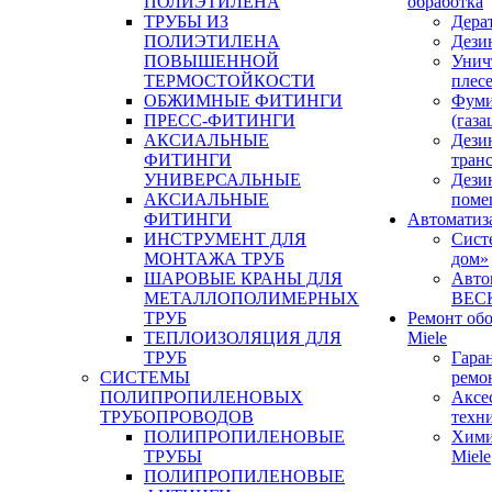
ПОЛИЭТИЛЕНА
обработка
ТРУБЫ ИЗ
Дера
ПОЛИЭТИЛЕНА
Дези
ПОВЫШЕННОЙ
Унич
ТЕРМОСТОЙКОСТИ
плес
ОБЖИМНЫЕ ФИТИНГИ
Фуми
ПРЕСС-ФИТИНГИ
(газа
АКСИАЛЬНЫЕ
Дези
ФИТИНГИ
тран
УНИВЕРСАЛЬНЫЕ
Дези
АКСИАЛЬНЫЕ
поме
ФИТИНГИ
Автоматиз
ИНСТРУМЕНТ ДЛЯ
Сист
МОНТАЖА ТРУБ
дом»
ШАРОВЫЕ КРАНЫ ДЛЯ
Авто
МЕТАЛЛОПОЛИМЕРНЫХ
BEC
ТРУБ
Ремонт об
ТЕПЛОИЗОЛЯЦИЯ ДЛЯ
Miele
ТРУБ
Гара
СИСТЕМЫ
ремо
ПОЛИПРОПИЛЕНОВЫХ
Аксе
ТРУБОПРОВОДОВ
техн
ПОЛИПРОПИЛЕНОВЫЕ
Хими
ТРУБЫ
Miele
ПОЛИПРОПИЛЕНОВЫЕ