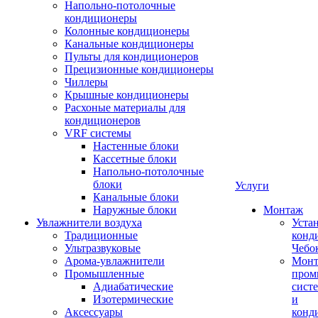
Напольно-потолочные
кондиционеры
Колонные кондиционеры
Канальные кондиционеры
Пульты для кондиционеров
Прецизионные кондиционеры
Чиллеры
Крышные кондиционеры
Расхоные материалы для
кондиционеров
VRF системы
Настенные блоки
Кассетные блоки
Напольно-потолочные
блоки
Услуги
Канальные блоки
Наружные блоки
Монтаж
Увлажнители воздуха
Уста
Традиционные
конд
Ультразвуковые
Чебо
Арома-увлажнители
Мон
Промышленныe
пром
Адиабатические
сист
Изотермические
и
Аксессуары
конд