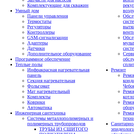
Комплектующие для скважин
реку
Умный дом
возд
Панели управления
Обсл
Термостаты
сист
Регуляторы
вытя
Контроллеры
вент
GSM-сигнализации
Обсл
Адаптеры
муль
Датчики
сист
Дополнительное оборудование
Серв
Программное обеспечение
обсл
Теплые полы
спли
Инфракрасная нагревательная
Ремонт
панель
Ремо
Секция нагревательная
конд
Фольгомат
Чебо
Мат нагревательный
Ремо
Комплекты
котл
Коврики
Ремо
Автоматика
обор
Инженерная сантехника
Ремо
Системы металлополимерных и
техн
полимерных трубопроводов
Санитарно
ТРУБЫ ИЗ СШИТОГО
эпидеолог