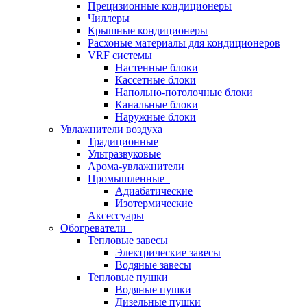
Прецизионные кондиционеры
Чиллеры
Крышные кондиционеры
Расхоные материалы для кондиционеров
VRF системы
Настенные блоки
Кассетные блоки
Напольно-потолочные блоки
Канальные блоки
Наружные блоки
Увлажнители воздуха
Традиционные
Ультразвуковые
Арома-увлажнители
Промышленныe
Адиабатические
Изотермические
Аксессуары
Обогреватели
Тепловые завесы
Электрические завесы
Водяные завесы
Тепловые пушки
Водяные пушки
Дизельные пушки