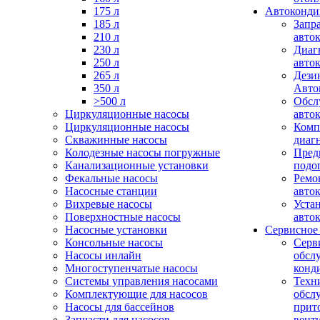
175 л
Автоконд
185 л
Запр
210 л
авто
230 л
Диаг
250 л
авто
265 л
Дези
350 л
Авто
>500 л
Обсл
Циркуляционные насосы
авто
Циркуляционные насосы
Комп
Скважинные насосы
диаг
Колодезные насосы погружные
Пред
Канализационные установки
подо
Фекальные насосы
Ремо
Насосные станции
авто
Вихревые насосы
Уста
Поверхностные насосы
авто
Насосные установки
Сервисное
Консольные насосы
Серв
Насосы инлайн
обсл
Многоступенчатые насосы
конд
Системы управления насосами
Техн
Комплектующие для насосов
обсл
Насосы для бассейнов
прит
Запчасти для насосов
вент