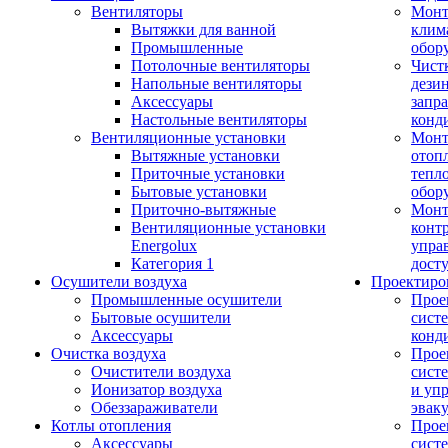
Вентиляторы
Мон
Вытяжки для ванной
клим
Промышленные
обор
Потолочные вентиляторы
Чист
Напольные вентиляторы
дези
Аксессуары
запр
Настольные вентиляторы
конд
Вентиляционные установки
Монт
Вытяжные установки
отоп
Приточные установки
тепл
Бытовые установки
обор
Приточно-вытяжные
Монт
Вентиляционные установки
конт
Energolux
упра
Категория 1
дост
Осушители воздуха
Проектиро
Промышленные осушители
Прое
Бытовые осушители
сист
Аксессуары
конд
Очистка воздуха
Прое
Очистители воздуха
сист
Ионизатор воздуха
и уп
Обеззараживатели
эвак
Котлы отопления
Прое
Аксессуары
сист