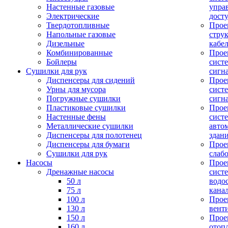
Настенные газовые
упра
Электрические
дост
Твердотопливные
Прое
Напольные газовые
стру
Дизельные
кабе
Комбинированные
Прое
Бойлеры
сист
Сушилки для рук
сигн
Диспенсеры для сидений
Прое
Урны для мусора
сист
Погружные сушилки
сигн
Пластиковые сушилки
Прое
Настенные фены
сист
Металлические сушилки
авто
Диспенсеры для полотенец
здан
Диспенсеры для бумаги
Прое
Сушилки для рук
слаб
Насосы
Прое
Дренажные насосы
сист
50 л
водо
75 л
кана
100 л
Прое
130 л
вент
150 л
Прое
160 л
отоп