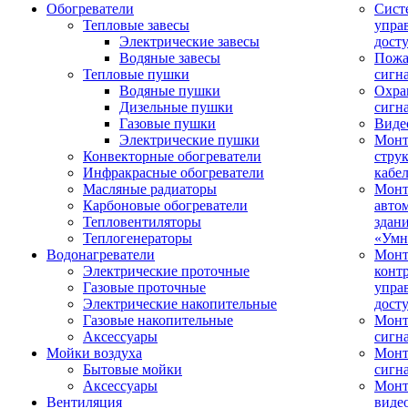
Обогреватели
Сист
Тепловые завесы
упра
Электрические завесы
дост
Водяные завесы
Пожа
Тепловые пушки
сигн
Водяные пушки
Охра
Дизельные пушки
сигн
Газовые пушки
Виде
Электрические пушки
Мон
Конвекторные обогреватели
стру
Инфракрасные обогреватели
кабе
Масляные радиаторы
Монт
Карбоновые обогреватели
авто
Тепловентиляторы
здан
Теплогенераторы
«Умн
Водонагреватели
Монт
Электрические проточные
конт
Газовые проточные
упра
Электрические накопительные
дост
Газовые накопительные
Монт
Аксессуары
сигн
Мойки воздуха
Монт
Бытовые мойки
сигн
Аксессуары
Мон
Вентиляция
виде