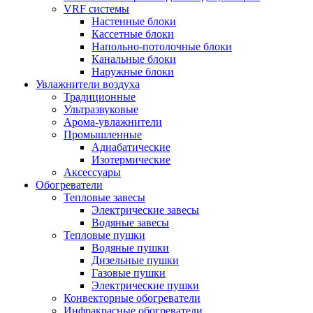
VRF системы
Настенные блоки
Кассетные блоки
Напольно-потолочные блоки
Канальные блоки
Наружные блоки
Увлажнители воздуха
Традиционные
Ультразвуковые
Арома-увлажнители
Промышленныe
Адиабатические
Изотермические
Аксессуары
Обогреватели
Тепловые завесы
Электрические завесы
Водяные завесы
Тепловые пушки
Водяные пушки
Дизельные пушки
Газовые пушки
Электрические пушки
Конвекторные обогреватели
Инфракрасные обогреватели