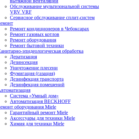
вытяжной вентиляции
Обслуживание мультизональной системы
VRV VRF
Сервисное обслуживание сплит-систем
Ремонт
Ремонт кондиционеров в Чебоксарах
Ремонт газовых котлов
Ремонт оборудования
Ремонт бытовой техники
анитарно-эпидеологическая обработка
Дератизация
Дезинсекция
Уничтожение плесени
Фумигация (газация)
Дезинфекция транспорта
Дезинфекция помещений
Автоматизация
Система «Умный дом»
Автоматизация BECKHOFF
емонт оборудования Miele
Гарантийный ремонт Miele
Аксессуары для техники Miele
Химия для техники Miele