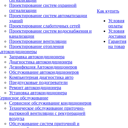
сигнализации
Проектирование систем охранной
сигнализации
Как купить
Проектирование систем автоматизации
зданий
Условия
Проектирование слаботочных сетей
оплаты
Проектирование систем водоснабжения и
Условия
канализации
доставки
Проектирование вентиляции
Гарантия
Проектирование отопления
на товар
Автокондиционеры
Заправка автокондиционера
Диагностика автокондиционера
Дезинфекция Автокондиицонеров
Обслуживание автокондиционеров
Компьютерная диагностика авто
Предпусковые подогреватели
Ремонт автокондиционера
Установка автокондиционера
Сервисное обслуживание
Сервисное обслуживание кондиционеров
Техническое обслуживание приточно-
вытяжной вентиляции с рекуперацией
воздуха
Обслуживание систем приточной и