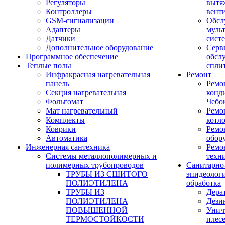
Регуляторы
вытя
Контроллеры
вент
GSM-сигнализации
Обсл
Адаптеры
муль
Датчики
сист
Дополнительное оборудование
Серв
Программное обеспечение
обсл
Теплые полы
спли
Инфракрасная нагревательная
Ремонт
панель
Ремо
Секция нагревательная
конд
Фольгомат
Чебо
Мат нагревательный
Ремо
Комплекты
котл
Коврики
Ремо
Автоматика
обор
Инженерная сантехника
Ремо
Системы металлополимерных и
техн
полимерных трубопроводов
Санитарно
ТРУБЫ ИЗ СШИТОГО
эпидеолог
ПОЛИЭТИЛЕНА
обработка
ТРУБЫ ИЗ
Дера
ПОЛИЭТИЛЕНА
Дези
ПОВЫШЕННОЙ
Унич
ТЕРМОСТОЙКОСТИ
плес