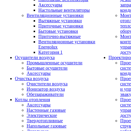
Аксессуары
запр
Настольные вентиляторы
конд
Вентиляционные установки
Монт
Вытяжные установки
отоп
Приточные установки
тепл
Бытовые установки
обор
Приточно-вытяжные
Монт
Вентиляционные установки
конт
Energolux
упра
Категория 1
дост
Осушители воздуха
Проектиро
Промышленные осушители
Прое
Бытовые осушители
сист
Аксессуары
конд
Очистка воздуха
Прое
Очистители воздуха
сист
Ионизатор воздуха
и уп
Обеззараживатели
эвак
Котлы отопления
Прое
Аксессуары
сист
Настенные газовые
упра
Электрические
дост
Твердотопливные
Прое
Напольные газовые
стру