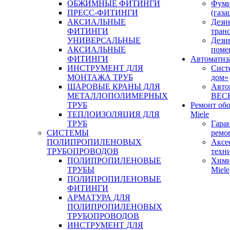
ОБЖИМНЫЕ ФИТИНГИ
Фуми
ПРЕСС-ФИТИНГИ
(газа
АКСИАЛЬНЫЕ
Дези
ФИТИНГИ
тран
УНИВЕРСАЛЬНЫЕ
Дези
АКСИАЛЬНЫЕ
поме
ФИТИНГИ
Автоматиз
ИНСТРУМЕНТ ДЛЯ
Сист
МОНТАЖА ТРУБ
дом»
ШАРОВЫЕ КРАНЫ ДЛЯ
Авто
МЕТАЛЛОПОЛИМЕРНЫХ
BEC
ТРУБ
Ремонт об
ТЕПЛОИЗОЛЯЦИЯ ДЛЯ
Miele
ТРУБ
Гара
СИСТЕМЫ
ремо
ПОЛИПРОПИЛЕНОВЫХ
Аксе
ТРУБОПРОВОДОВ
техн
ПОЛИПРОПИЛЕНОВЫЕ
Хими
ТРУБЫ
Miele
ПОЛИПРОПИЛЕНОВЫЕ
ФИТИНГИ
АРМАТУРА ДЛЯ
ПОЛИПРОПИЛЕНОВЫХ
ТРУБОПРОВОДОВ
ИНСТРУМЕНТ ДЛЯ