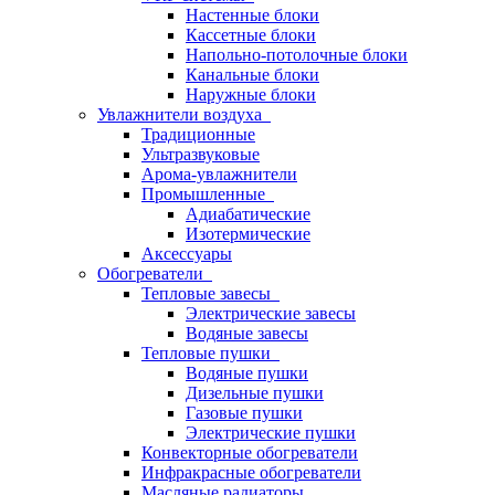
Настенные блоки
Кассетные блоки
Напольно-потолочные блоки
Канальные блоки
Наружные блоки
Увлажнители воздуха
Традиционные
Ультразвуковые
Арома-увлажнители
Промышленныe
Адиабатические
Изотермические
Аксессуары
Обогреватели
Тепловые завесы
Электрические завесы
Водяные завесы
Тепловые пушки
Водяные пушки
Дизельные пушки
Газовые пушки
Электрические пушки
Конвекторные обогреватели
Инфракрасные обогреватели
Масляные радиаторы