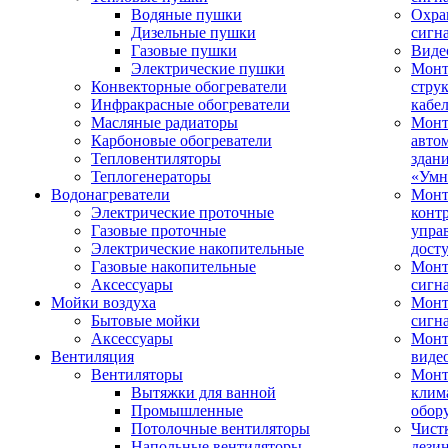
Водяные пушки
Охра
Дизельные пушки
сигн
Газовые пушки
Виде
Электрические пушки
Мон
Конвекторные обогреватели
стру
Инфракрасные обогреватели
кабе
Масляные радиаторы
Монт
Карбоновые обогреватели
авто
Тепловентиляторы
здан
Теплогенераторы
«Умн
Водонагреватели
Монт
Электрические проточные
конт
Газовые проточные
упра
Электрические накопительные
дост
Газовые накопительные
Монт
Аксессуары
сигн
Мойки воздуха
Монт
Бытовые мойки
сигн
Аксессуары
Мон
Вентиляция
виде
Вентиляторы
Мон
Вытяжки для ванной
клим
Промышленные
обор
Потолочные вентиляторы
Чист
Напольные вентиляторы
дези