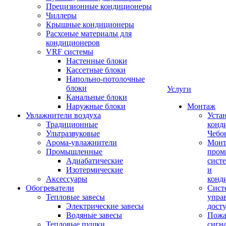
Прецизионные кондиционеры
Чиллеры
Крышные кондиционеры
Расхоные материалы для
кондиционеров
VRF системы
Настенные блоки
Кассетные блоки
Напольно-потолочные
блоки
Услуги
Канальные блоки
Наружные блоки
Монтаж
Увлажнители воздуха
Уста
Традиционные
конд
Ультразвуковые
Чебо
Арома-увлажнители
Мон
Промышленныe
пром
Адиабатические
сист
Изотермические
и
Аксессуары
конд
Обогреватели
Сист
Тепловые завесы
упра
Электрические завесы
дост
Водяные завесы
Пожа
Тепловые пушки
сигн