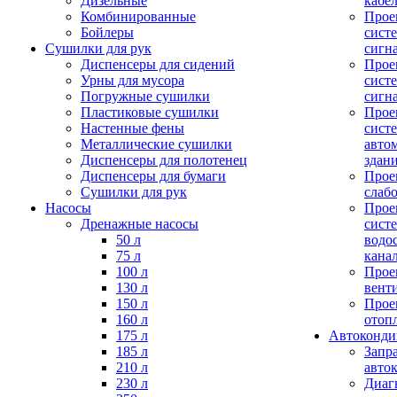
Дизельные
кабе
Комбинированные
Прое
Бойлеры
сист
Сушилки для рук
сигн
Диспенсеры для сидений
Прое
Урны для мусора
сист
Погружные сушилки
сигн
Пластиковые сушилки
Прое
Настенные фены
сист
Металлические сушилки
авто
Диспенсеры для полотенец
здан
Диспенсеры для бумаги
Прое
Сушилки для рук
слаб
Насосы
Прое
Дренажные насосы
сист
50 л
водо
75 л
кана
100 л
Прое
130 л
вент
150 л
Прое
160 л
отоп
175 л
Автоконд
185 л
Запр
210 л
авто
230 л
Диаг