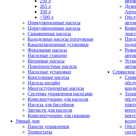
250 л
авто
265 л
Дези
350 л
Авто
>500 л
Обсл
Циркуляционные насосы
авто
Циркуляционные насосы
Комп
Скважинные насосы
диаг
Колодезные насосы погружные
Пред
Канализационные установки
подо
Фекальные насосы
Ремо
Насосные станции
авто
Вихревые насосы
Уста
Поверхностные насосы
авто
Насосные установки
Сервисное
Консольные насосы
Серв
Насосы инлайн
обсл
Многоступенчатые насосы
конд
Системы управления насосами
Техн
Комплектующие для насосов
обсл
Насосы для бассейнов
прит
Запчасти для насосов
вент
Комплектующие для скважин
реку
Умный дом
возд
Панели управления
Обсл
Термостаты
сист