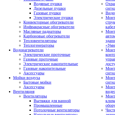
Водяные пушки
Охра
Дизельные пушки
сигн
Газовые пушки
Виде
Электрические пушки
Мон
Конвекторные обогреватели
стру
Инфракрасные обогреватели
кабе
Масляные радиаторы
Монт
Карбоновые обогреватели
авто
Тепловентиляторы
здан
Теплогенераторы
«Умн
Водонагреватели
Монт
Электрические проточные
конт
Газовые проточные
упра
Электрические накопительные
дост
Газовые накопительные
Монт
Аксессуары
сигн
Мойки воздуха
Монт
Бытовые мойки
сигн
Аксессуары
Мон
Вентиляция
виде
Вентиляторы
Мон
Вытяжки для ванной
клим
Промышленные
обор
Потолочные вентиляторы
Чист
Напольные вентиляторы
дези