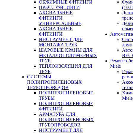
ОБЖИМНЫЕ ФИТИНГИ
Фуми
ПРЕСС-ФИТИНГИ
(газа
АКСИАЛЬНЫЕ
Дези
ФИТИНГИ
тран
УНИВЕРСАЛЬНЫЕ
Дези
АКСИАЛЬНЫЕ
поме
ФИТИНГИ
Автоматиз
ИНСТРУМЕНТ ДЛЯ
Сист
МОНТАЖА ТРУБ
дом»
ШАРОВЫЕ КРАНЫ ДЛЯ
Авто
МЕТАЛЛОПОЛИМЕРНЫХ
BEC
ТРУБ
Ремонт об
ТЕПЛОИЗОЛЯЦИЯ ДЛЯ
Miele
ТРУБ
Гара
СИСТЕМЫ
ремо
ПОЛИПРОПИЛЕНОВЫХ
Аксе
ТРУБОПРОВОДОВ
техн
ПОЛИПРОПИЛЕНОВЫЕ
Хими
ТРУБЫ
Miele
ПОЛИПРОПИЛЕНОВЫЕ
ФИТИНГИ
АРМАТУРА ДЛЯ
ПОЛИПРОПИЛЕНОВЫХ
ТРУБОПРОВОДОВ
ИНСТРУМЕНТ ДЛЯ