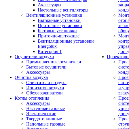
Аксессуары
запр
Настольные вентиляторы
конд
Вентиляционные установки
Монт
Вытяжные установки
отоп
Приточные установки
тепл
Бытовые установки
обор
Приточно-вытяжные
Монт
Вентиляционные установки
конт
Energolux
упра
Категория 1
дост
Осушители воздуха
Проектиро
Промышленные осушители
Прое
Бытовые осушители
сист
Аксессуары
конд
Очистка воздуха
Прое
Очистители воздуха
сист
Ионизатор воздуха
и уп
Обеззараживатели
эвак
Котлы отопления
Прое
Аксессуары
сист
Настенные газовые
упра
Электрические
дост
Твердотопливные
Прое
Напольные газовые
стру