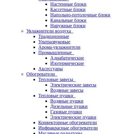
Настенные блоки
Кассетные блоки
Напольно-потолочные блоки
Канальные блоки
Наружные блоки
Увлажнители воздуха
Традиционные
Ультразвуковые
Арома-увлажнители
Промышленныe
Адиабатические
Изотермические
Аксессуары
Обогреватели
Тепловые завесы
Электрические завесы
Водяные завесы
Тепловые пушки
Водяные пушки
Дизельные пушки
Газовые пушки
Электрические пушки
Конвекторные обогреватели
Инфракрасные обогреватели
Масляные радиаторы