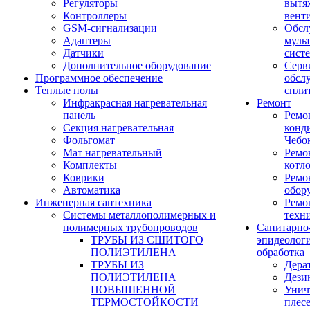
Регуляторы
вытя
Контроллеры
вент
GSM-сигнализации
Обсл
Адаптеры
муль
Датчики
сист
Дополнительное оборудование
Серв
Программное обеспечение
обсл
Теплые полы
спли
Инфракрасная нагревательная
Ремонт
панель
Ремо
Секция нагревательная
конд
Фольгомат
Чебо
Мат нагревательный
Ремо
Комплекты
котл
Коврики
Ремо
Автоматика
обор
Инженерная сантехника
Ремо
Системы металлополимерных и
техн
полимерных трубопроводов
Санитарно
ТРУБЫ ИЗ СШИТОГО
эпидеолог
ПОЛИЭТИЛЕНА
обработка
ТРУБЫ ИЗ
Дера
ПОЛИЭТИЛЕНА
Дези
ПОВЫШЕННОЙ
Унич
ТЕРМОСТОЙКОСТИ
плес