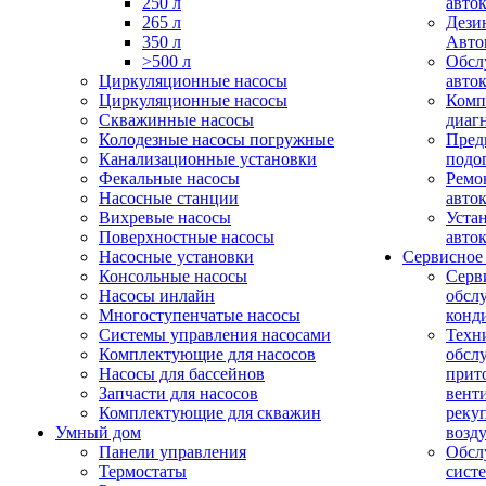
250 л
авто
265 л
Дези
350 л
Авто
>500 л
Обсл
Циркуляционные насосы
авто
Циркуляционные насосы
Комп
Скважинные насосы
диаг
Колодезные насосы погружные
Пред
Канализационные установки
подо
Фекальные насосы
Ремо
Насосные станции
авто
Вихревые насосы
Уста
Поверхностные насосы
авто
Насосные установки
Сервисное
Консольные насосы
Серв
Насосы инлайн
обсл
Многоступенчатые насосы
конд
Системы управления насосами
Техн
Комплектующие для насосов
обсл
Насосы для бассейнов
прит
Запчасти для насосов
вент
Комплектующие для скважин
реку
Умный дом
возд
Панели управления
Обсл
Термостаты
сист