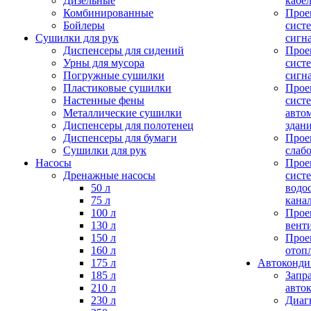
Дизельные
кабе
Комбинированные
Прое
Бойлеры
сист
Сушилки для рук
сигн
Диспенсеры для сидений
Прое
Урны для мусора
сист
Погружные сушилки
сигн
Пластиковые сушилки
Прое
Настенные фены
сист
Металлические сушилки
авто
Диспенсеры для полотенец
здан
Диспенсеры для бумаги
Прое
Сушилки для рук
слаб
Насосы
Прое
Дренажные насосы
сист
50 л
водо
75 л
кана
100 л
Прое
130 л
вент
150 л
Прое
160 л
отоп
175 л
Автоконд
185 л
Запр
210 л
авто
230 л
Диаг