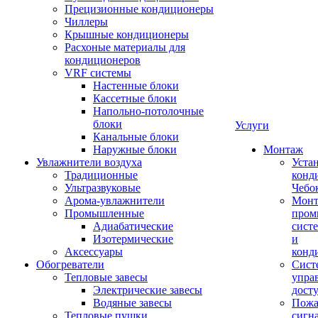
Прецизионные кондиционеры
Чиллеры
Крышные кондиционеры
Расхоные материалы для
кондиционеров
VRF системы
Настенные блоки
Кассетные блоки
Напольно-потолочные
блоки
Услуги
Канальные блоки
Наружные блоки
Монтаж
Увлажнители воздуха
Уста
Традиционные
конд
Ультразвуковые
Чебо
Арома-увлажнители
Мон
Промышленныe
пром
Адиабатические
сист
Изотермические
и
Аксессуары
конд
Обогреватели
Сист
Тепловые завесы
упра
Электрические завесы
дост
Водяные завесы
Пожа
Тепловые пушки
сигн