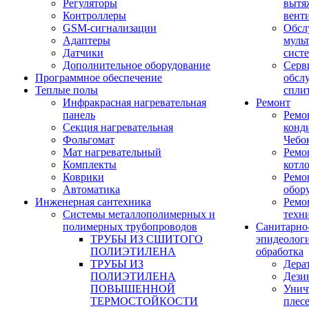
Регуляторы
вытя
Контроллеры
вент
GSM-сигнализации
Обсл
Адаптеры
муль
Датчики
сист
Дополнительное оборудование
Серв
Программное обеспечение
обсл
Теплые полы
спли
Инфракрасная нагревательная
Ремонт
панель
Ремо
Секция нагревательная
конд
Фольгомат
Чебо
Мат нагревательный
Ремо
Комплекты
котл
Коврики
Ремо
Автоматика
обор
Инженерная сантехника
Ремо
Системы металлополимерных и
техн
полимерных трубопроводов
Санитарно
ТРУБЫ ИЗ СШИТОГО
эпидеолог
ПОЛИЭТИЛЕНА
обработка
ТРУБЫ ИЗ
Дера
ПОЛИЭТИЛЕНА
Дези
ПОВЫШЕННОЙ
Унич
ТЕРМОСТОЙКОСТИ
плес