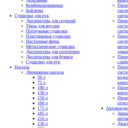
Дизельные
кабе
Комбинированные
Прое
Бойлеры
сист
Сушилки для рук
сигн
Диспенсеры для сидений
Прое
Урны для мусора
сист
Погружные сушилки
сигн
Пластиковые сушилки
Прое
Настенные фены
сист
Металлические сушилки
авто
Диспенсеры для полотенец
здан
Диспенсеры для бумаги
Прое
Сушилки для рук
слаб
Насосы
Прое
Дренажные насосы
сист
50 л
водо
75 л
кана
100 л
Прое
130 л
вент
150 л
Прое
160 л
отоп
175 л
Автоконд
185 л
Запр
210 л
авто
230 л
Диаг