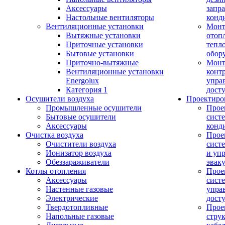
Аксессуары
запр
Настольные вентиляторы
конд
Вентиляционные установки
Монт
Вытяжные установки
отоп
Приточные установки
тепл
Бытовые установки
обор
Приточно-вытяжные
Монт
Вентиляционные установки
конт
Energolux
упра
Категория 1
дост
Осушители воздуха
Проектиро
Промышленные осушители
Прое
Бытовые осушители
сист
Аксессуары
конд
Очистка воздуха
Прое
Очистители воздуха
сист
Ионизатор воздуха
и уп
Обеззараживатели
эвак
Котлы отопления
Прое
Аксессуары
сист
Настенные газовые
упра
Электрические
дост
Твердотопливные
Прое
Напольные газовые
стру