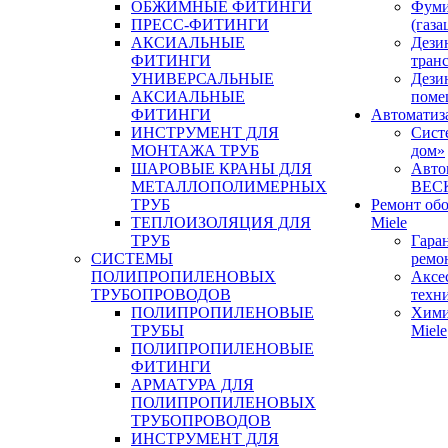
ОБЖИМНЫЕ ФИТИНГИ
Фуми
ПРЕСС-ФИТИНГИ
(газа
АКСИАЛЬНЫЕ
Дези
ФИТИНГИ
тран
УНИВЕРСАЛЬНЫЕ
Дези
АКСИАЛЬНЫЕ
поме
ФИТИНГИ
Автоматиз
ИНСТРУМЕНТ ДЛЯ
Сист
МОНТАЖА ТРУБ
дом»
ШАРОВЫЕ КРАНЫ ДЛЯ
Авто
МЕТАЛЛОПОЛИМЕРНЫХ
BEC
ТРУБ
Ремонт об
ТЕПЛОИЗОЛЯЦИЯ ДЛЯ
Miele
ТРУБ
Гара
СИСТЕМЫ
ремо
ПОЛИПРОПИЛЕНОВЫХ
Аксе
ТРУБОПРОВОДОВ
техн
ПОЛИПРОПИЛЕНОВЫЕ
Хими
ТРУБЫ
Miele
ПОЛИПРОПИЛЕНОВЫЕ
ФИТИНГИ
АРМАТУРА ДЛЯ
ПОЛИПРОПИЛЕНОВЫХ
ТРУБОПРОВОДОВ
ИНСТРУМЕНТ ДЛЯ