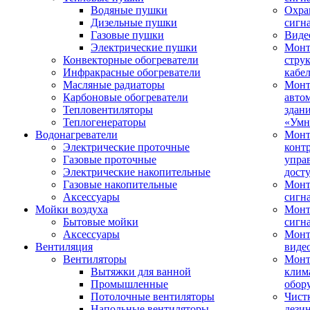
Водяные пушки
Охра
Дизельные пушки
сигн
Газовые пушки
Виде
Электрические пушки
Мон
Конвекторные обогреватели
стру
Инфракрасные обогреватели
кабе
Масляные радиаторы
Монт
Карбоновые обогреватели
авто
Тепловентиляторы
здан
Теплогенераторы
«Умн
Водонагреватели
Монт
Электрические проточные
конт
Газовые проточные
упра
Электрические накопительные
дост
Газовые накопительные
Монт
Аксессуары
сигн
Мойки воздуха
Монт
Бытовые мойки
сигн
Аксессуары
Мон
Вентиляция
виде
Вентиляторы
Мон
Вытяжки для ванной
клим
Промышленные
обор
Потолочные вентиляторы
Чист
Напольные вентиляторы
дези