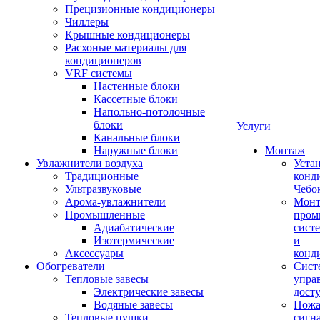
Прецизионные кондиционеры
Чиллеры
Крышные кондиционеры
Расхоные материалы для
кондиционеров
VRF системы
Настенные блоки
Кассетные блоки
Напольно-потолочные
блоки
Услуги
Канальные блоки
Наружные блоки
Монтаж
Увлажнители воздуха
Уста
Традиционные
конд
Ультразвуковые
Чебо
Арома-увлажнители
Мон
Промышленныe
пром
Адиабатические
сист
Изотермические
и
Аксессуары
конд
Обогреватели
Сист
Тепловые завесы
упра
Электрические завесы
дост
Водяные завесы
Пожа
Тепловые пушки
сигн