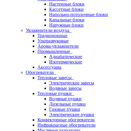
Настенные блоки
Кассетные блоки
Напольно-потолочные блоки
Канальные блоки
Наружные блоки
Увлажнители воздуха
Традиционные
Ультразвуковые
Арома-увлажнители
Промышленныe
Адиабатические
Изотермические
Аксессуары
Обогреватели
Тепловые завесы
Электрические завесы
Водяные завесы
Тепловые пушки
Водяные пушки
Дизельные пушки
Газовые пушки
Электрические пушки
Конвекторные обогреватели
Инфракрасные обогреватели
Масляные радиаторы