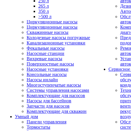
250 л
авто
265 л
Дези
350 л
Авто
>500 л
Обсл
Циркуляционные насосы
авто
Циркуляционные насосы
Комп
Скважинные насосы
диаг
Колодезные насосы погружные
Пред
Канализационные установки
подо
Фекальные насосы
Ремо
Насосные станции
авто
Вихревые насосы
Уста
Поверхностные насосы
авто
Насосные установки
Сервисное
Консольные насосы
Серв
Насосы инлайн
обсл
Многоступенчатые насосы
конд
Системы управления насосами
Техн
Комплектующие для насосов
обсл
Насосы для бассейнов
прит
Запчасти для насосов
вент
Комплектующие для скважин
реку
Умный дом
возд
Панели управления
Обсл
Термостаты
сист