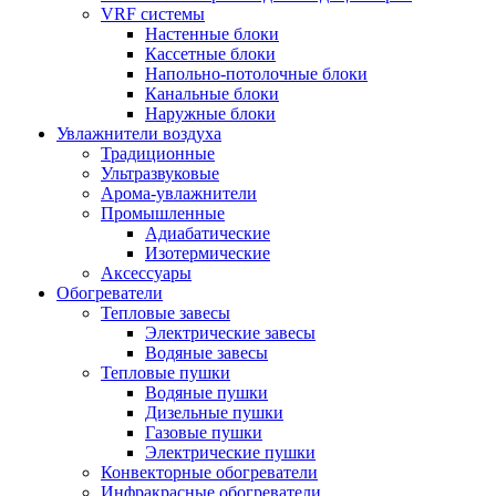
VRF системы
Настенные блоки
Кассетные блоки
Напольно-потолочные блоки
Канальные блоки
Наружные блоки
Увлажнители воздуха
Традиционные
Ультразвуковые
Арома-увлажнители
Промышленныe
Адиабатические
Изотермические
Аксессуары
Обогреватели
Тепловые завесы
Электрические завесы
Водяные завесы
Тепловые пушки
Водяные пушки
Дизельные пушки
Газовые пушки
Электрические пушки
Конвекторные обогреватели
Инфракрасные обогреватели