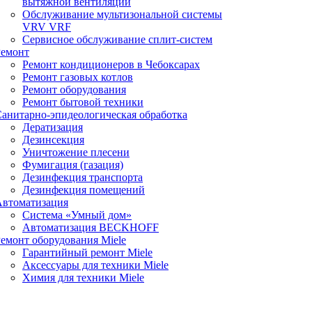
вытяжной вентиляции
Обслуживание мультизональной системы
VRV VRF
Сервисное обслуживание сплит-систем
Ремонт
Ремонт кондиционеров в Чебоксарах
Ремонт газовых котлов
Ремонт оборудования
Ремонт бытовой техники
анитарно-эпидеологическая обработка
Дератизация
Дезинсекция
Уничтожение плесени
Фумигация (газация)
Дезинфекция транспорта
Дезинфекция помещений
Автоматизация
Система «Умный дом»
Автоматизация BECKHOFF
емонт оборудования Miele
Гарантийный ремонт Miele
Аксессуары для техники Miele
Химия для техники Miele