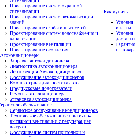
сигнализации
Проектирование систем охранной
сигнализации
Как купить
Проектирование систем автоматизации
зданий
Условия
Проектирование слаботочных сетей
оплаты
Проектирование систем водоснабжения и
Условия
канализации
доставки
Проектирование вентиляции
Гарантия
Проектирование отопления
на товар
Автокондиционеры
Заправка автокондиционера
Диагностика автокондиционера
Дезинфекция Автокондиицонеров
Обслуживание автокондиционеров
Компьютерная диагностика авто
Предпусковые подогреватели
Ремонт автокондиционера
Установка автокондиционера
Сервисное обслуживание
Сервисное обслуживание кондиционеров
Техническое обслуживание приточно-
вытяжной вентиляции с рекуперацией
воздуха
Обслуживание систем приточной и