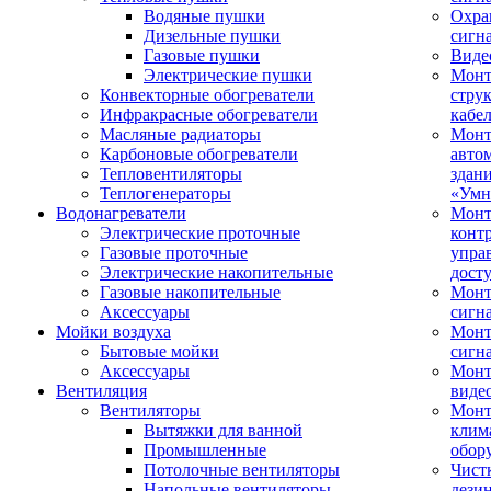
Водяные пушки
Охра
Дизельные пушки
сигн
Газовые пушки
Виде
Электрические пушки
Мон
Конвекторные обогреватели
стру
Инфракрасные обогреватели
кабе
Масляные радиаторы
Монт
Карбоновые обогреватели
авто
Тепловентиляторы
здан
Теплогенераторы
«Умн
Водонагреватели
Монт
Электрические проточные
конт
Газовые проточные
упра
Электрические накопительные
дост
Газовые накопительные
Монт
Аксессуары
сигн
Мойки воздуха
Монт
Бытовые мойки
сигн
Аксессуары
Мон
Вентиляция
виде
Вентиляторы
Мон
Вытяжки для ванной
клим
Промышленные
обор
Потолочные вентиляторы
Чист
Напольные вентиляторы
дези