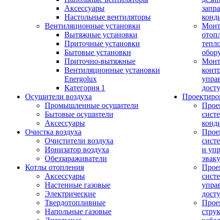
Аксессуары
запр
Настольные вентиляторы
конд
Вентиляционные установки
Монт
Вытяжные установки
отоп
Приточные установки
тепл
Бытовые установки
обор
Приточно-вытяжные
Монт
Вентиляционные установки
конт
Energolux
упра
Категория 1
дост
Осушители воздуха
Проектиро
Промышленные осушители
Прое
Бытовые осушители
сист
Аксессуары
конд
Очистка воздуха
Прое
Очистители воздуха
сист
Ионизатор воздуха
и уп
Обеззараживатели
эвак
Котлы отопления
Прое
Аксессуары
сист
Настенные газовые
упра
Электрические
дост
Твердотопливные
Прое
Напольные газовые
стру