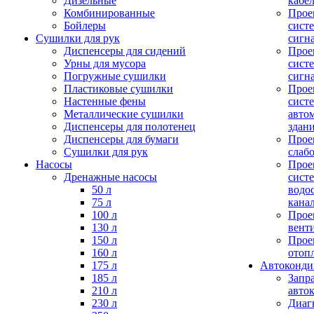
Дизельные
кабе
Комбинированные
Прое
Бойлеры
сист
Сушилки для рук
сигн
Диспенсеры для сидений
Прое
Урны для мусора
сист
Погружные сушилки
сигн
Пластиковые сушилки
Прое
Настенные фены
сист
Металлические сушилки
авто
Диспенсеры для полотенец
здан
Диспенсеры для бумаги
Прое
Сушилки для рук
слаб
Насосы
Прое
Дренажные насосы
сист
50 л
водо
75 л
кана
100 л
Прое
130 л
вент
150 л
Прое
160 л
отоп
175 л
Автоконд
185 л
Запр
210 л
авто
230 л
Диаг