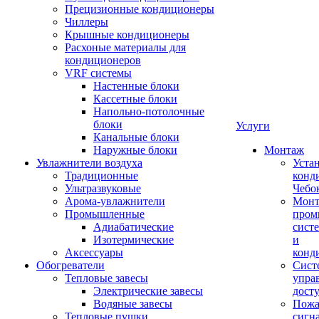
Прецизионные кондиционеры
Чиллеры
Крышные кондиционеры
Расхоные материалы для
кондиционеров
VRF системы
Настенные блоки
Кассетные блоки
Напольно-потолочные
блоки
Услуги
Канальные блоки
Наружные блоки
Монтаж
Увлажнители воздуха
Уста
Традиционные
конд
Ультразвуковые
Чебо
Арома-увлажнители
Мон
Промышленныe
пром
Адиабатические
сист
Изотермические
и
Аксессуары
конд
Обогреватели
Сист
Тепловые завесы
упра
Электрические завесы
дост
Водяные завесы
Пожа
Тепловые пушки
сигн