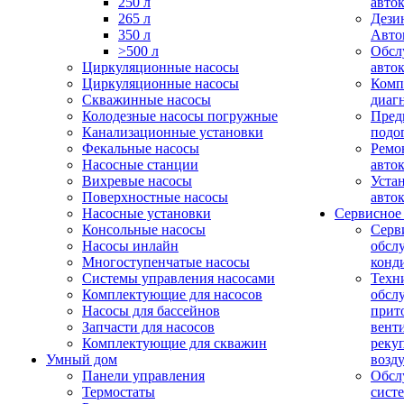
250 л
авто
265 л
Дези
350 л
Авто
>500 л
Обсл
Циркуляционные насосы
авто
Циркуляционные насосы
Комп
Скважинные насосы
диаг
Колодезные насосы погружные
Пред
Канализационные установки
подо
Фекальные насосы
Ремо
Насосные станции
авто
Вихревые насосы
Уста
Поверхностные насосы
авто
Насосные установки
Сервисное
Консольные насосы
Серв
Насосы инлайн
обсл
Многоступенчатые насосы
конд
Системы управления насосами
Техн
Комплектующие для насосов
обсл
Насосы для бассейнов
прит
Запчасти для насосов
вент
Комплектующие для скважин
реку
Умный дом
возд
Панели управления
Обсл
Термостаты
сист