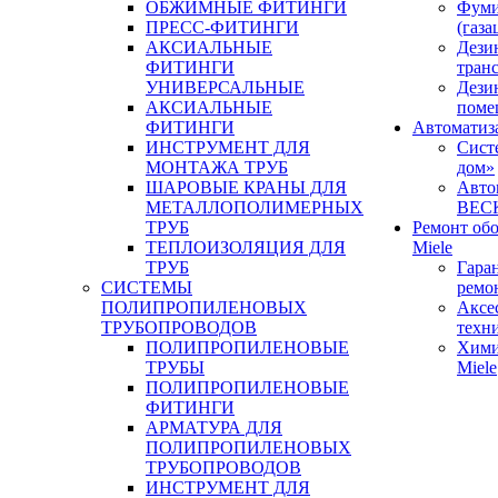
ОБЖИМНЫЕ ФИТИНГИ
Фуми
ПРЕСС-ФИТИНГИ
(газа
АКСИАЛЬНЫЕ
Дези
ФИТИНГИ
тран
УНИВЕРСАЛЬНЫЕ
Дези
АКСИАЛЬНЫЕ
поме
ФИТИНГИ
Автоматиз
ИНСТРУМЕНТ ДЛЯ
Сист
МОНТАЖА ТРУБ
дом»
ШАРОВЫЕ КРАНЫ ДЛЯ
Авто
МЕТАЛЛОПОЛИМЕРНЫХ
BEC
ТРУБ
Ремонт об
ТЕПЛОИЗОЛЯЦИЯ ДЛЯ
Miele
ТРУБ
Гара
СИСТЕМЫ
ремо
ПОЛИПРОПИЛЕНОВЫХ
Аксе
ТРУБОПРОВОДОВ
техн
ПОЛИПРОПИЛЕНОВЫЕ
Хими
ТРУБЫ
Miele
ПОЛИПРОПИЛЕНОВЫЕ
ФИТИНГИ
АРМАТУРА ДЛЯ
ПОЛИПРОПИЛЕНОВЫХ
ТРУБОПРОВОДОВ
ИНСТРУМЕНТ ДЛЯ