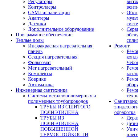
Регуляторы
вытя
Контроллеры
вент
GSM-сигнализации
Обсл
Адаптеры
муль
Датчики
сист
Дополнительное оборудование
Серв
Программное обеспечение
обсл
Теплые полы
спли
Инфракрасная нагревательная
Ремонт
панель
Ремо
Секция нагревательная
конд
Фольгомат
Чебо
Мат нагревательный
Ремо
Комплекты
котл
Коврики
Ремо
Автоматика
обор
Инженерная сантехника
Ремо
Системы металлополимерных и
техн
полимерных трубопроводов
Санитарно
ТРУБЫ ИЗ СШИТОГО
эпидеолог
ПОЛИЭТИЛЕНА
обработка
ТРУБЫ ИЗ
Дера
ПОЛИЭТИЛЕНА
Дези
ПОВЫШЕННОЙ
Унич
ТЕРМОСТОЙКОСТИ
плес