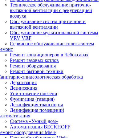
Техническое обслуживание приточно-
вытяжной вентиляции с рекуперацией
воздуха
Обслуживание систем приточной и
вытяжной вентиляции
Обслуживание мультизональной системы
VRV VRF
Сервисное обслуживание сплит-систем
Ремонт
Ремонт кондиционеров в Чебоксарах
Ремонт газовых котлов
Ремонт оборудования
Ремонт бытовой техники
анитарно-эпидеологическая обработка
Дератизация
Дезинсекция
Уничтожение плесени
Фумигация (газация)
Дезинфекция транспорта
Дезинфекция помещений
Автоматизация
Система «Умный дом»
Автоматизация BECKHOFF
емонт оборудования Miele
Гарантийный ремонт Miele