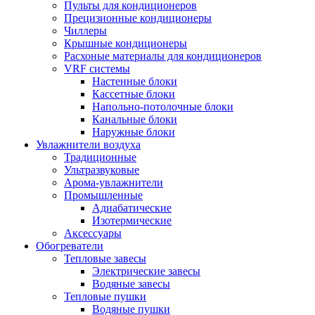
Пульты для кондиционеров
Прецизионные кондиционеры
Чиллеры
Крышные кондиционеры
Расхоные материалы для кондиционеров
VRF системы
Настенные блоки
Кассетные блоки
Напольно-потолочные блоки
Канальные блоки
Наружные блоки
Увлажнители воздуха
Традиционные
Ультразвуковые
Арома-увлажнители
Промышленныe
Адиабатические
Изотермические
Аксессуары
Обогреватели
Тепловые завесы
Электрические завесы
Водяные завесы
Тепловые пушки
Водяные пушки