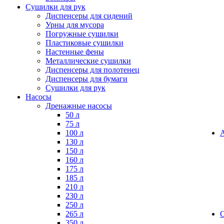
Сушилки для рук
Диспенсеры для сидений
Урны для мусора
Погружные сушилки
Пластиковые сушилки
Настенные фены
Металлические сушилки
Диспенсеры для полотенец
Диспенсеры для бумаги
Сушилки для рук
Насосы
Дренажные насосы
50 л
75 л
100 л
130 л
150 л
160 л
175 л
185 л
210 л
230 л
250 л
265 л
350 л