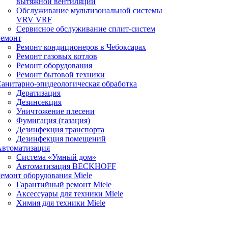
вытяжной вентиляции
Обслуживание мультизональной системы
VRV VRF
Сервисное обслуживание сплит-систем
Ремонт
Ремонт кондиционеров в Чебоксарах
Ремонт газовых котлов
Ремонт оборудования
Ремонт бытовой техники
анитарно-эпидеологическая обработка
Дератизация
Дезинсекция
Уничтожение плесени
Фумигация (газация)
Дезинфекция транспорта
Дезинфекция помещений
Автоматизация
Система «Умный дом»
Автоматизация BECKHOFF
емонт оборудования Miele
Гарантийный ремонт Miele
Аксессуары для техники Miele
Химия для техники Miele