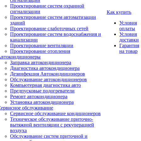
сигнализации
Проектирование систем охранной
сигнализации
Как купить
Проектирование систем автоматизации
зданий
Условия
Проектирование слаботочных сетей
оплаты
Проектирование систем водоснабжения и
Условия
канализации
доставки
Проектирование вентиляции
Гарантия
Проектирование отопления
на товар
Автокондиционеры
Заправка автокондиционера
Диагностика автокондиционера
Дезинфекция Автокондиицонеров
Обслуживание автокондиционеров
Компьютерная диагностика авто
Предпусковые подогреватели
Ремонт автокондиционера
Установка автокондиционера
Сервисное обслуживание
Сервисное обслуживание кондиционеров
Техническое обслуживание приточно-
вытяжной вентиляции с рекуперацией
воздуха
Обслуживание систем приточной и