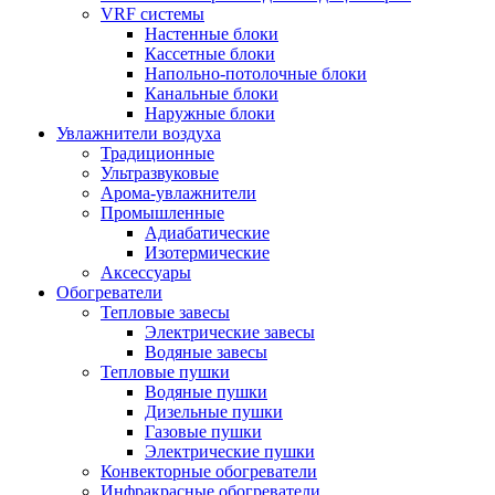
VRF системы
Настенные блоки
Кассетные блоки
Напольно-потолочные блоки
Канальные блоки
Наружные блоки
Увлажнители воздуха
Традиционные
Ультразвуковые
Арома-увлажнители
Промышленныe
Адиабатические
Изотермические
Аксессуары
Обогреватели
Тепловые завесы
Электрические завесы
Водяные завесы
Тепловые пушки
Водяные пушки
Дизельные пушки
Газовые пушки
Электрические пушки
Конвекторные обогреватели
Инфракрасные обогреватели