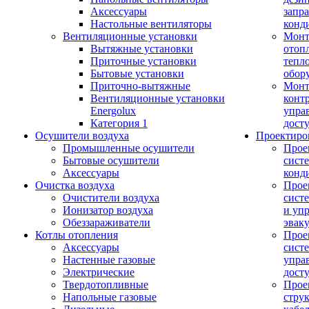
Аксессуары
запр
Настольные вентиляторы
конд
Вентиляционные установки
Монт
Вытяжные установки
отоп
Приточные установки
тепл
Бытовые установки
обор
Приточно-вытяжные
Монт
Вентиляционные установки
конт
Energolux
упра
Категория 1
дост
Осушители воздуха
Проектиро
Промышленные осушители
Прое
Бытовые осушители
сист
Аксессуары
конд
Очистка воздуха
Прое
Очистители воздуха
сист
Ионизатор воздуха
и уп
Обеззараживатели
эвак
Котлы отопления
Прое
Аксессуары
сист
Настенные газовые
упра
Электрические
дост
Твердотопливные
Прое
Напольные газовые
стру