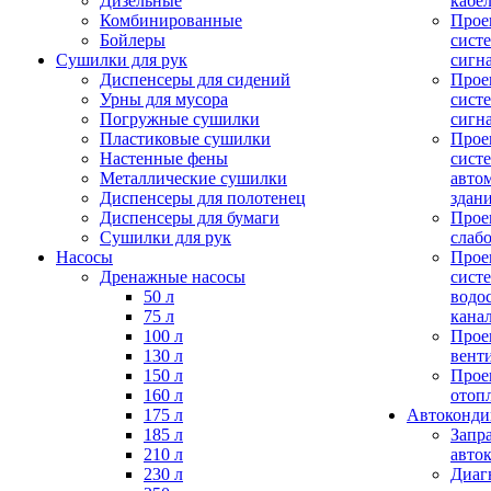
Дизельные
кабе
Комбинированные
Прое
Бойлеры
сист
Сушилки для рук
сигн
Диспенсеры для сидений
Прое
Урны для мусора
сист
Погружные сушилки
сигн
Пластиковые сушилки
Прое
Настенные фены
сист
Металлические сушилки
авто
Диспенсеры для полотенец
здан
Диспенсеры для бумаги
Прое
Сушилки для рук
слаб
Насосы
Прое
Дренажные насосы
сист
50 л
водо
75 л
кана
100 л
Прое
130 л
вент
150 л
Прое
160 л
отоп
175 л
Автоконд
185 л
Запр
210 л
авто
230 л
Диаг