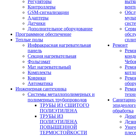
Регуляторы
вытя
Контроллеры
вент
GSM-сигнализации
Обсл
Адаптеры
муль
Датчики
сист
Дополнительное оборудование
Серв
Программное обеспечение
обсл
Теплые полы
спли
Инфракрасная нагревательная
Ремонт
панель
Ремо
Секция нагревательная
конд
Фольгомат
Чебо
Мат нагревательный
Ремо
Комплекты
котл
Коврики
Ремо
Автоматика
обор
Инженерная сантехника
Ремо
Системы металлополимерных и
техн
полимерных трубопроводов
Санитарно
ТРУБЫ ИЗ СШИТОГО
эпидеолог
ПОЛИЭТИЛЕНА
обработка
ТРУБЫ ИЗ
Дера
ПОЛИЭТИЛЕНА
Дези
ПОВЫШЕННОЙ
Унич
ТЕРМОСТОЙКОСТИ
плес