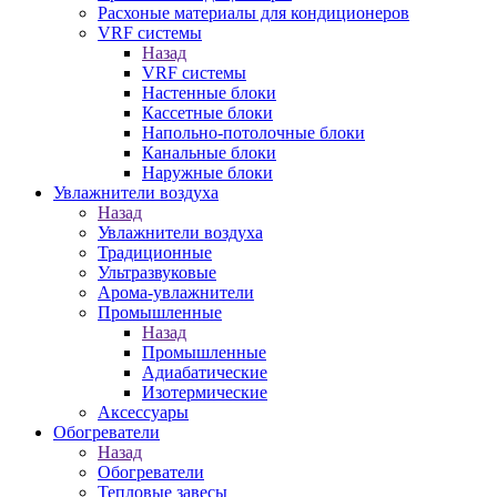
Расхоные материалы для кондиционеров
VRF системы
Назад
VRF системы
Настенные блоки
Кассетные блоки
Напольно-потолочные блоки
Канальные блоки
Наружные блоки
Увлажнители воздуха
Назад
Увлажнители воздуха
Традиционные
Ультразвуковые
Арома-увлажнители
Промышленныe
Назад
Промышленныe
Адиабатические
Изотермические
Аксессуары
Обогреватели
Назад
Обогреватели
Тепловые завесы