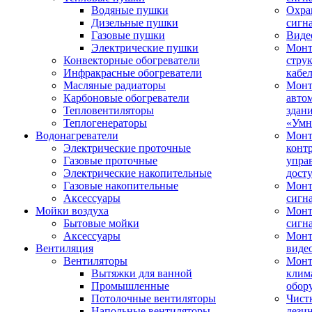
Водяные пушки
Охра
Дизельные пушки
сигн
Газовые пушки
Виде
Электрические пушки
Мон
Конвекторные обогреватели
стру
Инфракрасные обогреватели
кабе
Масляные радиаторы
Монт
Карбоновые обогреватели
авто
Тепловентиляторы
здан
Теплогенераторы
«Умн
Водонагреватели
Монт
Электрические проточные
конт
Газовые проточные
упра
Электрические накопительные
дост
Газовые накопительные
Монт
Аксессуары
сигн
Мойки воздуха
Монт
Бытовые мойки
сигн
Аксессуары
Мон
Вентиляция
виде
Вентиляторы
Мон
Вытяжки для ванной
клим
Промышленные
обор
Потолочные вентиляторы
Чист
Напольные вентиляторы
дези