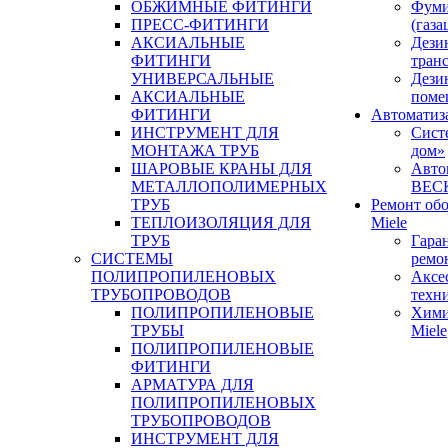
ОБЖИМНЫЕ ФИТИНГИ
Фуми
ПРЕСС-ФИТИНГИ
(газа
АКСИАЛЬНЫЕ
Дези
ФИТИНГИ
тран
УНИВЕРСАЛЬНЫЕ
Дези
АКСИАЛЬНЫЕ
поме
ФИТИНГИ
Автоматиз
ИНСТРУМЕНТ ДЛЯ
Сист
МОНТАЖА ТРУБ
дом»
ШАРОВЫЕ КРАНЫ ДЛЯ
Авто
МЕТАЛЛОПОЛИМЕРНЫХ
BEC
ТРУБ
Ремонт об
ТЕПЛОИЗОЛЯЦИЯ ДЛЯ
Miele
ТРУБ
Гара
СИСТЕМЫ
ремо
ПОЛИПРОПИЛЕНОВЫХ
Аксе
ТРУБОПРОВОДОВ
техн
ПОЛИПРОПИЛЕНОВЫЕ
Хими
ТРУБЫ
Miele
ПОЛИПРОПИЛЕНОВЫЕ
ФИТИНГИ
АРМАТУРА ДЛЯ
ПОЛИПРОПИЛЕНОВЫХ
ТРУБОПРОВОДОВ
ИНСТРУМЕНТ ДЛЯ