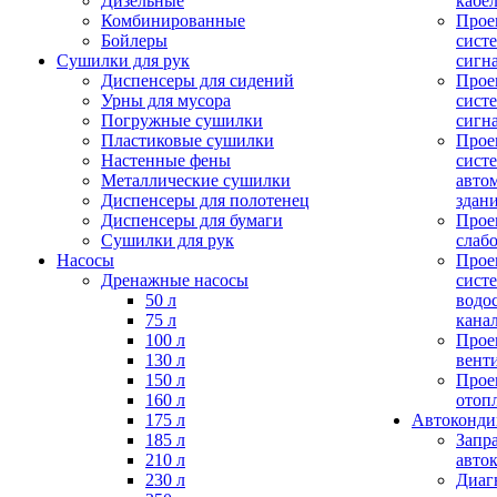
Дизельные
кабе
Комбинированные
Прое
Бойлеры
сист
Сушилки для рук
сигн
Диспенсеры для сидений
Прое
Урны для мусора
сист
Погружные сушилки
сигн
Пластиковые сушилки
Прое
Настенные фены
сист
Металлические сушилки
авто
Диспенсеры для полотенец
здан
Диспенсеры для бумаги
Прое
Сушилки для рук
слаб
Насосы
Прое
Дренажные насосы
сист
50 л
водо
75 л
кана
100 л
Прое
130 л
вент
150 л
Прое
160 л
отоп
175 л
Автоконд
185 л
Запр
210 л
авто
230 л
Диаг