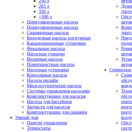
250 л
авто
265 л
Дези
350 л
Авто
>500 л
Обсл
Циркуляционные насосы
авто
Циркуляционные насосы
Комп
Скважинные насосы
диаг
Колодезные насосы погружные
Пред
Канализационные установки
подо
Фекальные насосы
Ремо
Насосные станции
авто
Вихревые насосы
Уста
Поверхностные насосы
авто
Насосные установки
Сервисное
Консольные насосы
Серв
Насосы инлайн
обсл
Многоступенчатые насосы
конд
Системы управления насосами
Техн
Комплектующие для насосов
обсл
Насосы для бассейнов
прит
Запчасти для насосов
вент
Комплектующие для скважин
реку
Умный дом
возд
Панели управления
Обсл
Термостаты
сист