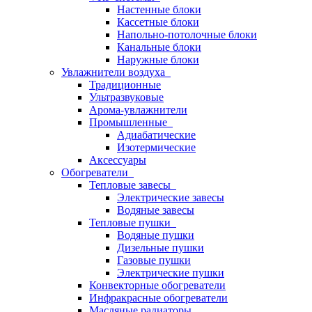
Настенные блоки
Кассетные блоки
Напольно-потолочные блоки
Канальные блоки
Наружные блоки
Увлажнители воздуха
Традиционные
Ультразвуковые
Арома-увлажнители
Промышленныe
Адиабатические
Изотермические
Аксессуары
Обогреватели
Тепловые завесы
Электрические завесы
Водяные завесы
Тепловые пушки
Водяные пушки
Дизельные пушки
Газовые пушки
Электрические пушки
Конвекторные обогреватели
Инфракрасные обогреватели
Масляные радиаторы