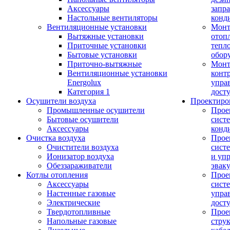
Аксессуары
запр
Настольные вентиляторы
конд
Вентиляционные установки
Монт
Вытяжные установки
отоп
Приточные установки
тепл
Бытовые установки
обор
Приточно-вытяжные
Монт
Вентиляционные установки
конт
Energolux
упра
Категория 1
дост
Осушители воздуха
Проектиро
Промышленные осушители
Прое
Бытовые осушители
сист
Аксессуары
конд
Очистка воздуха
Прое
Очистители воздуха
сист
Ионизатор воздуха
и уп
Обеззараживатели
эвак
Котлы отопления
Прое
Аксессуары
сист
Настенные газовые
упра
Электрические
дост
Твердотопливные
Прое
Напольные газовые
стру