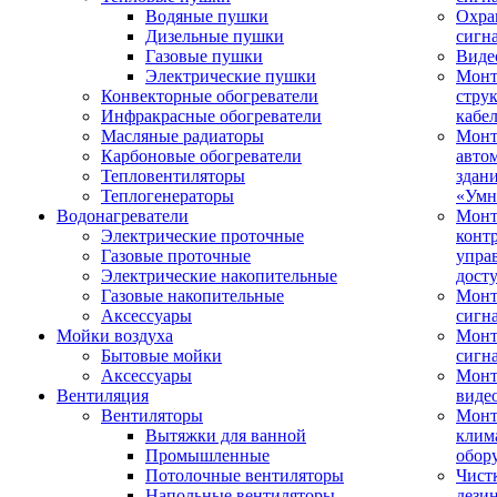
Водяные пушки
Охра
Дизельные пушки
сигн
Газовые пушки
Виде
Электрические пушки
Мон
Конвекторные обогреватели
стру
Инфракрасные обогреватели
кабе
Масляные радиаторы
Монт
Карбоновые обогреватели
авто
Тепловентиляторы
здан
Теплогенераторы
«Умн
Водонагреватели
Монт
Электрические проточные
конт
Газовые проточные
упра
Электрические накопительные
дост
Газовые накопительные
Монт
Аксессуары
сигн
Мойки воздуха
Монт
Бытовые мойки
сигн
Аксессуары
Мон
Вентиляция
виде
Вентиляторы
Мон
Вытяжки для ванной
клим
Промышленные
обор
Потолочные вентиляторы
Чист
Напольные вентиляторы
дези