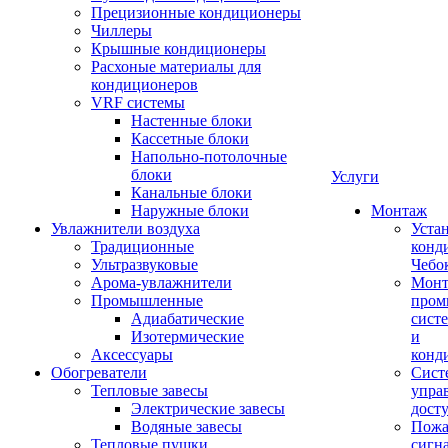
Прецизионные кондиционеры
Чиллеры
Крышные кондиционеры
Расхоные материалы для
кондиционеров
VRF системы
Настенные блоки
Кассетные блоки
Напольно-потолочные
блоки
Услуги
Канальные блоки
Наружные блоки
Монтаж
Увлажнители воздуха
Уста
Традиционные
конд
Ультразвуковые
Чебо
Арома-увлажнители
Мон
Промышленныe
пром
Адиабатические
сист
Изотермические
и
Аксессуары
конд
Обогреватели
Сист
Тепловые завесы
упра
Электрические завесы
дост
Водяные завесы
Пожа
Тепловые пушки
сигн