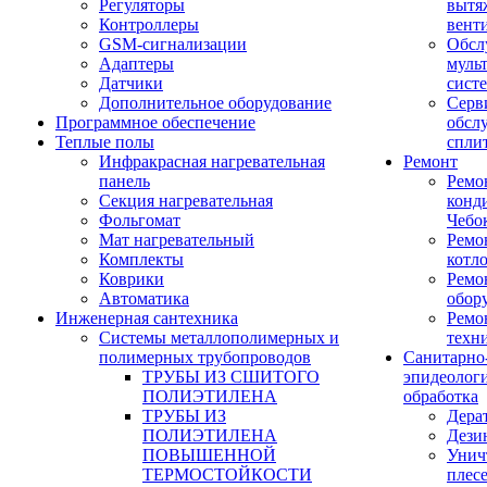
Регуляторы
вытя
Контроллеры
вент
GSM-сигнализации
Обсл
Адаптеры
муль
Датчики
сист
Дополнительное оборудование
Серв
Программное обеспечение
обсл
Теплые полы
спли
Инфракрасная нагревательная
Ремонт
панель
Ремо
Секция нагревательная
конд
Фольгомат
Чебо
Мат нагревательный
Ремо
Комплекты
котл
Коврики
Ремо
Автоматика
обор
Инженерная сантехника
Ремо
Системы металлополимерных и
техн
полимерных трубопроводов
Санитарно
ТРУБЫ ИЗ СШИТОГО
эпидеолог
ПОЛИЭТИЛЕНА
обработка
ТРУБЫ ИЗ
Дера
ПОЛИЭТИЛЕНА
Дези
ПОВЫШЕННОЙ
Унич
ТЕРМОСТОЙКОСТИ
плес