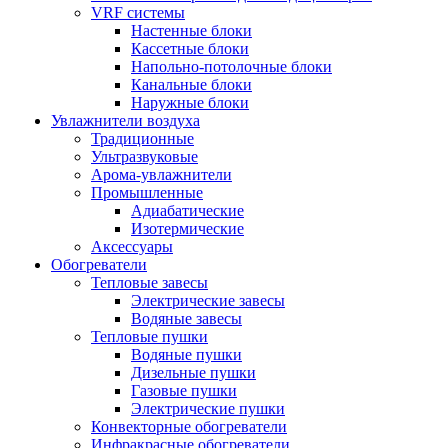
VRF системы
Настенные блоки
Кассетные блоки
Напольно-потолочные блоки
Канальные блоки
Наружные блоки
Увлажнители воздуха
Традиционные
Ультразвуковые
Арома-увлажнители
Промышленныe
Адиабатические
Изотермические
Аксессуары
Обогреватели
Тепловые завесы
Электрические завесы
Водяные завесы
Тепловые пушки
Водяные пушки
Дизельные пушки
Газовые пушки
Электрические пушки
Конвекторные обогреватели
Инфракрасные обогреватели