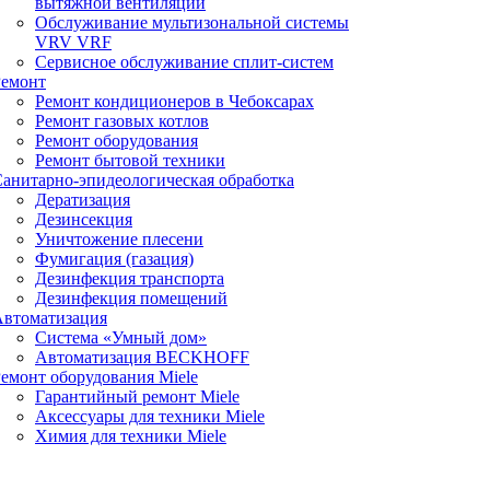
вытяжной вентиляции
Обслуживание мультизональной системы
VRV VRF
Сервисное обслуживание сплит-систем
Ремонт
Ремонт кондиционеров в Чебоксарах
Ремонт газовых котлов
Ремонт оборудования
Ремонт бытовой техники
анитарно-эпидеологическая обработка
Дератизация
Дезинсекция
Уничтожение плесени
Фумигация (газация)
Дезинфекция транспорта
Дезинфекция помещений
Автоматизация
Система «Умный дом»
Автоматизация BECKHOFF
емонт оборудования Miele
Гарантийный ремонт Miele
Аксессуары для техники Miele
Химия для техники Miele