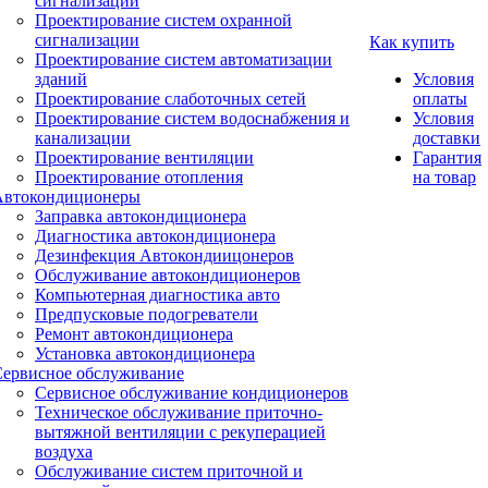
сигнализации
Проектирование систем охранной
сигнализации
Как купить
Проектирование систем автоматизации
зданий
Условия
Проектирование слаботочных сетей
оплаты
Проектирование систем водоснабжения и
Условия
канализации
доставки
Проектирование вентиляции
Гарантия
Проектирование отопления
на товар
Автокондиционеры
Заправка автокондиционера
Диагностика автокондиционера
Дезинфекция Автокондиицонеров
Обслуживание автокондиционеров
Компьютерная диагностика авто
Предпусковые подогреватели
Ремонт автокондиционера
Установка автокондиционера
Сервисное обслуживание
Сервисное обслуживание кондиционеров
Техническое обслуживание приточно-
вытяжной вентиляции с рекуперацией
воздуха
Обслуживание систем приточной и