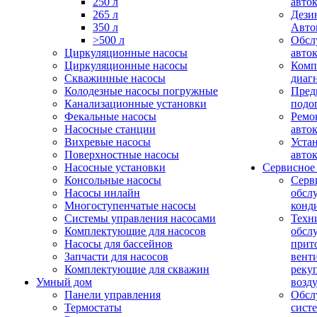
250 л
авто
265 л
Дези
350 л
Авто
>500 л
Обсл
Циркуляционные насосы
авто
Циркуляционные насосы
Комп
Скважинные насосы
диаг
Колодезные насосы погружные
Пред
Канализационные установки
подо
Фекальные насосы
Ремо
Насосные станции
авто
Вихревые насосы
Уста
Поверхностные насосы
авто
Насосные установки
Сервисное
Консольные насосы
Серв
Насосы инлайн
обсл
Многоступенчатые насосы
конд
Системы управления насосами
Техн
Комплектующие для насосов
обсл
Насосы для бассейнов
прит
Запчасти для насосов
вент
Комплектующие для скважин
реку
Умный дом
возд
Панели управления
Обсл
Термостаты
сист