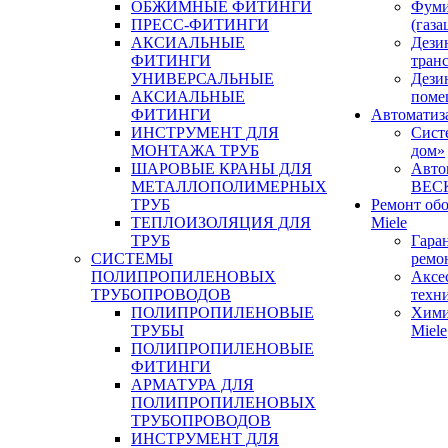
ОБЖИМНЫЕ ФИТИНГИ
Фуми
ПРЕСС-ФИТИНГИ
(газа
АКСИАЛЬНЫЕ
Дези
ФИТИНГИ
тран
УНИВЕРСАЛЬНЫЕ
Дези
АКСИАЛЬНЫЕ
поме
ФИТИНГИ
Автоматиз
ИНСТРУМЕНТ ДЛЯ
Сист
МОНТАЖА ТРУБ
дом»
ШАРОВЫЕ КРАНЫ ДЛЯ
Авто
МЕТАЛЛОПОЛИМЕРНЫХ
BEC
ТРУБ
Ремонт об
ТЕПЛОИЗОЛЯЦИЯ ДЛЯ
Miele
ТРУБ
Гара
СИСТЕМЫ
ремо
ПОЛИПРОПИЛЕНОВЫХ
Аксе
ТРУБОПРОВОДОВ
техн
ПОЛИПРОПИЛЕНОВЫЕ
Хими
ТРУБЫ
Miele
ПОЛИПРОПИЛЕНОВЫЕ
ФИТИНГИ
АРМАТУРА ДЛЯ
ПОЛИПРОПИЛЕНОВЫХ
ТРУБОПРОВОДОВ
ИНСТРУМЕНТ ДЛЯ