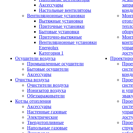
Аксессуары
запр
Настольные вентиляторы
конд
Вентиляционные установки
Монт
Вытяжные установки
отоп
Приточные установки
тепл
Бытовые установки
обор
Приточно-вытяжные
Монт
Вентиляционные установки
конт
Energolux
упра
Категория 1
дост
Осушители воздуха
Проектиро
Промышленные осушители
Прое
Бытовые осушители
сист
Аксессуары
конд
Очистка воздуха
Прое
Очистители воздуха
сист
Ионизатор воздуха
и уп
Обеззараживатели
эвак
Котлы отопления
Прое
Аксессуары
сист
Настенные газовые
упра
Электрические
дост
Твердотопливные
Прое
Напольные газовые
стру