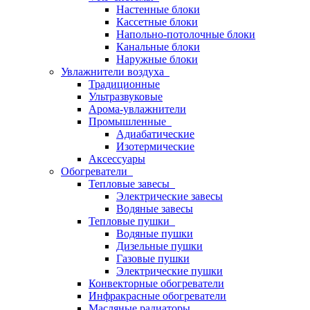
Настенные блоки
Кассетные блоки
Напольно-потолочные блоки
Канальные блоки
Наружные блоки
Увлажнители воздуха
Традиционные
Ультразвуковые
Арома-увлажнители
Промышленныe
Адиабатические
Изотермические
Аксессуары
Обогреватели
Тепловые завесы
Электрические завесы
Водяные завесы
Тепловые пушки
Водяные пушки
Дизельные пушки
Газовые пушки
Электрические пушки
Конвекторные обогреватели
Инфракрасные обогреватели
Масляные радиаторы