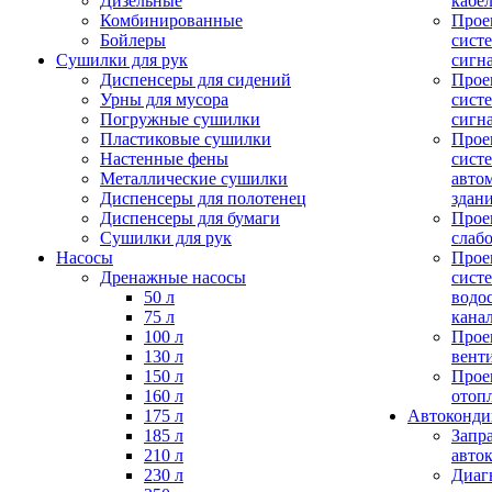
Дизельные
кабе
Комбинированные
Прое
Бойлеры
сист
Сушилки для рук
сигн
Диспенсеры для сидений
Прое
Урны для мусора
сист
Погружные сушилки
сигн
Пластиковые сушилки
Прое
Настенные фены
сист
Металлические сушилки
авто
Диспенсеры для полотенец
здан
Диспенсеры для бумаги
Прое
Сушилки для рук
слаб
Насосы
Прое
Дренажные насосы
сист
50 л
водо
75 л
кана
100 л
Прое
130 л
вент
150 л
Прое
160 л
отоп
175 л
Автоконд
185 л
Запр
210 л
авто
230 л
Диаг