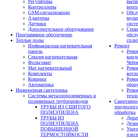
Регуляторы
вытя
Контроллеры
вент
GSM-сигнализации
Обсл
Адаптеры
муль
Датчики
сист
Дополнительное оборудование
Серв
Программное обеспечение
обсл
Теплые полы
спли
Инфракрасная нагревательная
Ремонт
панель
Ремо
Секция нагревательная
конд
Фольгомат
Чебо
Мат нагревательный
Ремо
Комплекты
котл
Коврики
Ремо
Автоматика
обор
Инженерная сантехника
Ремо
Системы металлополимерных и
техн
полимерных трубопроводов
Санитарно
ТРУБЫ ИЗ СШИТОГО
эпидеолог
ПОЛИЭТИЛЕНА
обработка
ТРУБЫ ИЗ
Дера
ПОЛИЭТИЛЕНА
Дези
ПОВЫШЕННОЙ
Унич
ТЕРМОСТОЙКОСТИ
плес