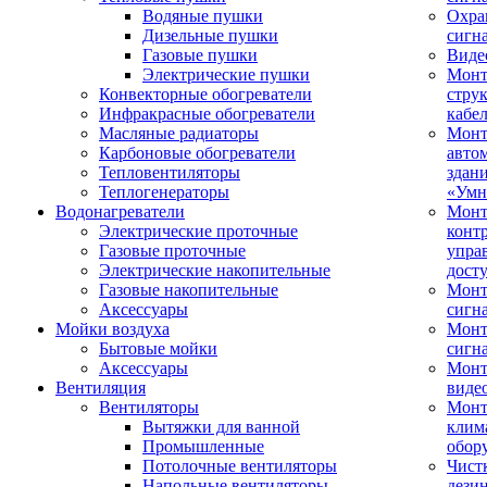
Водяные пушки
Охра
Дизельные пушки
сигн
Газовые пушки
Виде
Электрические пушки
Мон
Конвекторные обогреватели
стру
Инфракрасные обогреватели
кабе
Масляные радиаторы
Монт
Карбоновые обогреватели
авто
Тепловентиляторы
здан
Теплогенераторы
«Умн
Водонагреватели
Монт
Электрические проточные
конт
Газовые проточные
упра
Электрические накопительные
дост
Газовые накопительные
Монт
Аксессуары
сигн
Мойки воздуха
Монт
Бытовые мойки
сигн
Аксессуары
Мон
Вентиляция
виде
Вентиляторы
Мон
Вытяжки для ванной
клим
Промышленные
обор
Потолочные вентиляторы
Чист
Напольные вентиляторы
дези