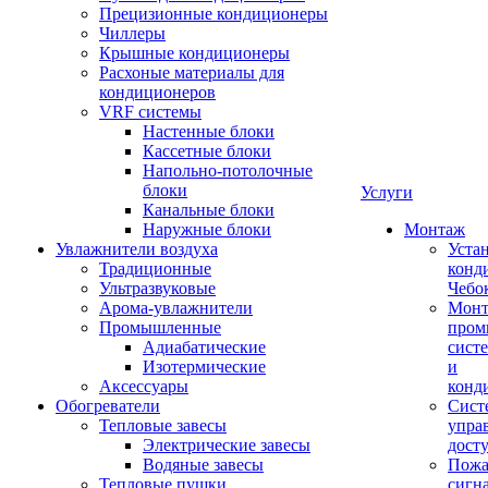
Прецизионные кондиционеры
Чиллеры
Крышные кондиционеры
Расхоные материалы для
кондиционеров
VRF системы
Настенные блоки
Кассетные блоки
Напольно-потолочные
блоки
Услуги
Канальные блоки
Наружные блоки
Монтаж
Увлажнители воздуха
Уста
Традиционные
конд
Ультразвуковые
Чебо
Арома-увлажнители
Мон
Промышленныe
пром
Адиабатические
сист
Изотермические
и
Аксессуары
конд
Обогреватели
Сист
Тепловые завесы
упра
Электрические завесы
дост
Водяные завесы
Пожа
Тепловые пушки
сигн