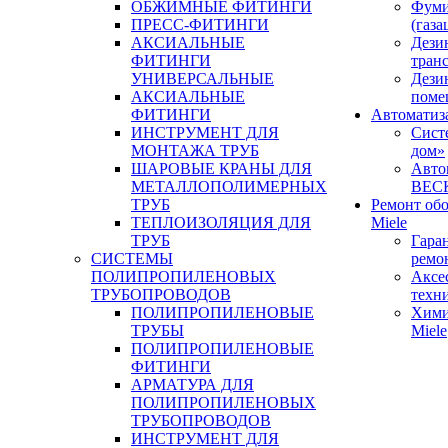
ОБЖИМНЫЕ ФИТИНГИ
Фуми
ПРЕСС-ФИТИНГИ
(газа
АКСИАЛЬНЫЕ
Дези
ФИТИНГИ
тран
УНИВЕРСАЛЬНЫЕ
Дези
АКСИАЛЬНЫЕ
поме
ФИТИНГИ
Автоматиз
ИНСТРУМЕНТ ДЛЯ
Сист
МОНТАЖА ТРУБ
дом»
ШАРОВЫЕ КРАНЫ ДЛЯ
Авто
МЕТАЛЛОПОЛИМЕРНЫХ
BEC
ТРУБ
Ремонт об
ТЕПЛОИЗОЛЯЦИЯ ДЛЯ
Miele
ТРУБ
Гара
СИСТЕМЫ
ремо
ПОЛИПРОПИЛЕНОВЫХ
Аксе
ТРУБОПРОВОДОВ
техн
ПОЛИПРОПИЛЕНОВЫЕ
Хими
ТРУБЫ
Miele
ПОЛИПРОПИЛЕНОВЫЕ
ФИТИНГИ
АРМАТУРА ДЛЯ
ПОЛИПРОПИЛЕНОВЫХ
ТРУБОПРОВОДОВ
ИНСТРУМЕНТ ДЛЯ