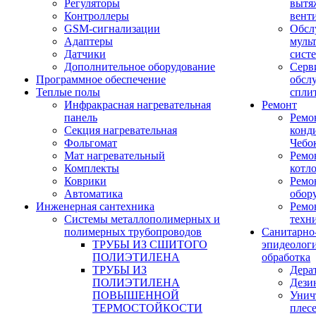
Регуляторы
вытя
Контроллеры
вент
GSM-сигнализации
Обсл
Адаптеры
муль
Датчики
сист
Дополнительное оборудование
Серв
Программное обеспечение
обсл
Теплые полы
спли
Инфракрасная нагревательная
Ремонт
панель
Ремо
Секция нагревательная
конд
Фольгомат
Чебо
Мат нагревательный
Ремо
Комплекты
котл
Коврики
Ремо
Автоматика
обор
Инженерная сантехника
Ремо
Системы металлополимерных и
техн
полимерных трубопроводов
Санитарно
ТРУБЫ ИЗ СШИТОГО
эпидеолог
ПОЛИЭТИЛЕНА
обработка
ТРУБЫ ИЗ
Дера
ПОЛИЭТИЛЕНА
Дези
ПОВЫШЕННОЙ
Унич
ТЕРМОСТОЙКОСТИ
плес