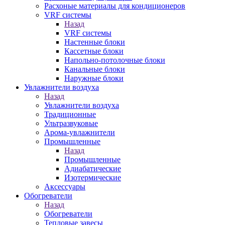
Расхоные материалы для кондиционеров
VRF системы
Назад
VRF системы
Настенные блоки
Кассетные блоки
Напольно-потолочные блоки
Канальные блоки
Наружные блоки
Увлажнители воздуха
Назад
Увлажнители воздуха
Традиционные
Ультразвуковые
Арома-увлажнители
Промышленныe
Назад
Промышленныe
Адиабатические
Изотермические
Аксессуары
Обогреватели
Назад
Обогреватели
Тепловые завесы