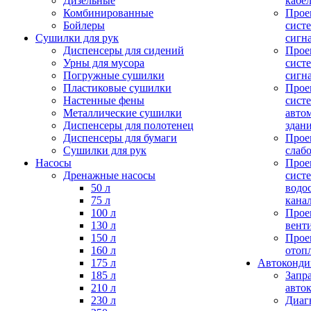
Дизельные
кабе
Комбинированные
Прое
Бойлеры
сист
Сушилки для рук
сигн
Диспенсеры для сидений
Прое
Урны для мусора
сист
Погружные сушилки
сигн
Пластиковые сушилки
Прое
Настенные фены
сист
Металлические сушилки
авто
Диспенсеры для полотенец
здан
Диспенсеры для бумаги
Прое
Сушилки для рук
слаб
Насосы
Прое
Дренажные насосы
сист
50 л
водо
75 л
кана
100 л
Прое
130 л
вент
150 л
Прое
160 л
отоп
175 л
Автоконд
185 л
Запр
210 л
авто
230 л
Диаг