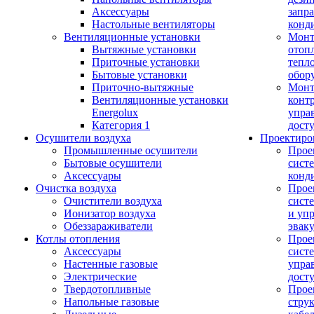
Аксессуары
запр
Настольные вентиляторы
конд
Вентиляционные установки
Монт
Вытяжные установки
отоп
Приточные установки
тепл
Бытовые установки
обор
Приточно-вытяжные
Монт
Вентиляционные установки
конт
Energolux
упра
Категория 1
дост
Осушители воздуха
Проектиро
Промышленные осушители
Прое
Бытовые осушители
сист
Аксессуары
конд
Очистка воздуха
Прое
Очистители воздуха
сист
Ионизатор воздуха
и уп
Обеззараживатели
эвак
Котлы отопления
Прое
Аксессуары
сист
Настенные газовые
упра
Электрические
дост
Твердотопливные
Прое
Напольные газовые
стру