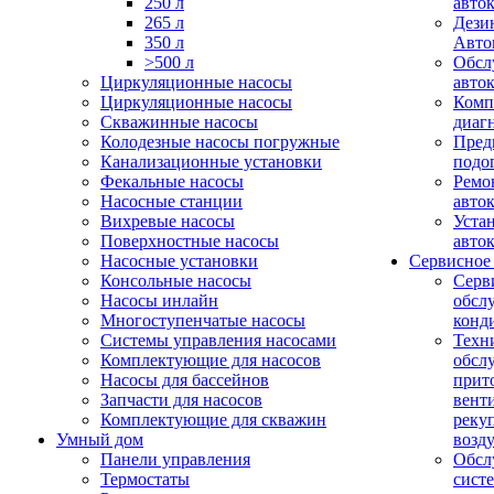
250 л
авто
265 л
Дези
350 л
Авто
>500 л
Обсл
Циркуляционные насосы
авто
Циркуляционные насосы
Комп
Скважинные насосы
диаг
Колодезные насосы погружные
Пред
Канализационные установки
подо
Фекальные насосы
Ремо
Насосные станции
авто
Вихревые насосы
Уста
Поверхностные насосы
авто
Насосные установки
Сервисное
Консольные насосы
Серв
Насосы инлайн
обсл
Многоступенчатые насосы
конд
Системы управления насосами
Техн
Комплектующие для насосов
обсл
Насосы для бассейнов
прит
Запчасти для насосов
вент
Комплектующие для скважин
реку
Умный дом
возд
Панели управления
Обсл
Термостаты
сист