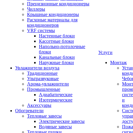
Прецизионные кондиционеры
Чиллеры
Крышные кондиционеры
Расхоные материалы для
кондиционеров
VRF системы
Настенные блоки
Кассетные блоки
Напольно-потолочные
блоки
Услуги
Канальные блоки
Наружные блоки
Монтаж
Увлажнители воздуха
Уста
Традиционные
конд
Ультразвуковые
Чебо
Арома-увлажнители
Мон
Промышленныe
пром
Адиабатические
сист
Изотермические
и
Аксессуары
конд
Обогреватели
Сист
Тепловые завесы
упра
Электрические завесы
дост
Водяные завесы
Пожа
Тепловые пушки
сигн