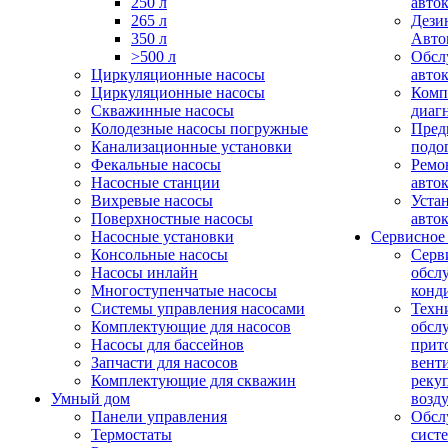
250 л
авто
265 л
Дези
350 л
Авто
>500 л
Обсл
Циркуляционные насосы
авто
Циркуляционные насосы
Комп
Скважинные насосы
диаг
Колодезные насосы погружные
Пред
Канализационные установки
подо
Фекальные насосы
Ремо
Насосные станции
авто
Вихревые насосы
Уста
Поверхностные насосы
авто
Насосные установки
Сервисное
Консольные насосы
Серв
Насосы инлайн
обсл
Многоступенчатые насосы
конд
Системы управления насосами
Техн
Комплектующие для насосов
обсл
Насосы для бассейнов
прит
Запчасти для насосов
вент
Комплектующие для скважин
реку
Умный дом
возд
Панели управления
Обсл
Термостаты
сист