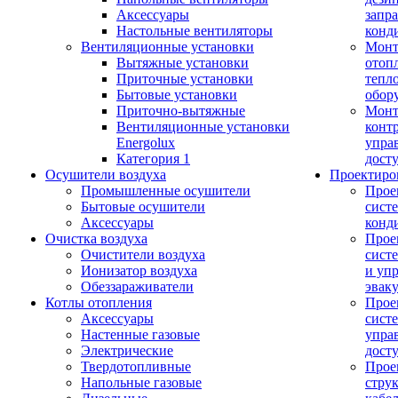
Аксессуары
запр
Настольные вентиляторы
конд
Вентиляционные установки
Монт
Вытяжные установки
отоп
Приточные установки
тепл
Бытовые установки
обор
Приточно-вытяжные
Монт
Вентиляционные установки
конт
Energolux
упра
Категория 1
дост
Осушители воздуха
Проектиро
Промышленные осушители
Прое
Бытовые осушители
сист
Аксессуары
конд
Очистка воздуха
Прое
Очистители воздуха
сист
Ионизатор воздуха
и уп
Обеззараживатели
эвак
Котлы отопления
Прое
Аксессуары
сист
Настенные газовые
упра
Электрические
дост
Твердотопливные
Прое
Напольные газовые
стру