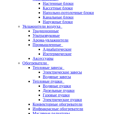
Настенные блоки
Кассетные блоки
Напольно-потолочные блоки
Канальные блоки
Наружные блоки
Увлажнители воздуха
Традиционные
Ультразвуковые
Арома-увлажнители
Промышленныe
Адиабатические
Изотермические
Аксессуары
Обогреватели
Тепловые завесы
Электрические завесы
Водяные завесы
Тепловые пушки
Водяные пушки
Дизельные пушки
Газовые пушки
Электрические пушки
Конвекторные обогреватели
Инфракрасные обогреватели
Масляные радиаторы