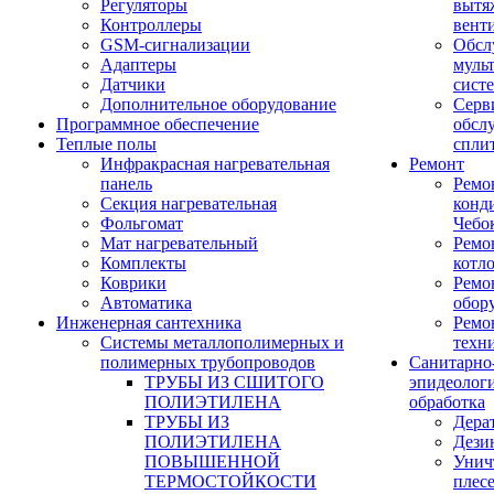
Регуляторы
вытя
Контроллеры
вент
GSM-сигнализации
Обсл
Адаптеры
муль
Датчики
сист
Дополнительное оборудование
Серв
Программное обеспечение
обсл
Теплые полы
спли
Инфракрасная нагревательная
Ремонт
панель
Ремо
Секция нагревательная
конд
Фольгомат
Чебо
Мат нагревательный
Ремо
Комплекты
котл
Коврики
Ремо
Автоматика
обор
Инженерная сантехника
Ремо
Системы металлополимерных и
техн
полимерных трубопроводов
Санитарно
ТРУБЫ ИЗ СШИТОГО
эпидеолог
ПОЛИЭТИЛЕНА
обработка
ТРУБЫ ИЗ
Дера
ПОЛИЭТИЛЕНА
Дези
ПОВЫШЕННОЙ
Унич
ТЕРМОСТОЙКОСТИ
плес