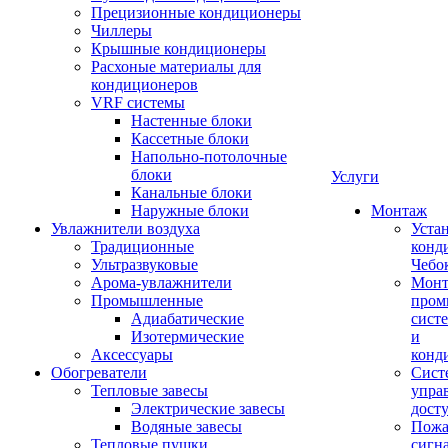
Прецизионные кондиционеры
Чиллеры
Крышные кондиционеры
Расхоные материалы для
кондиционеров
VRF системы
Настенные блоки
Кассетные блоки
Напольно-потолочные
блоки
Услуги
Канальные блоки
Наружные блоки
Монтаж
Увлажнители воздуха
Уста
Традиционные
конд
Ультразвуковые
Чебо
Арома-увлажнители
Мон
Промышленныe
пром
Адиабатические
сист
Изотермические
и
Аксессуары
конд
Обогреватели
Сист
Тепловые завесы
упра
Электрические завесы
дост
Водяные завесы
Пожа
Тепловые пушки
сигн