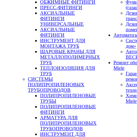
ОБЖИМНЫЕ ФИТИНГИ
Фуми
ПРЕСС-ФИТИНГИ
(газа
АКСИАЛЬНЫЕ
Дези
ФИТИНГИ
тран
УНИВЕРСАЛЬНЫЕ
Дези
АКСИАЛЬНЫЕ
поме
ФИТИНГИ
Автоматиз
ИНСТРУМЕНТ ДЛЯ
Сист
МОНТАЖА ТРУБ
дом»
ШАРОВЫЕ КРАНЫ ДЛЯ
Авто
МЕТАЛЛОПОЛИМЕРНЫХ
BEC
ТРУБ
Ремонт об
ТЕПЛОИЗОЛЯЦИЯ ДЛЯ
Miele
ТРУБ
Гара
СИСТЕМЫ
ремо
ПОЛИПРОПИЛЕНОВЫХ
Аксе
ТРУБОПРОВОДОВ
техн
ПОЛИПРОПИЛЕНОВЫЕ
Хими
ТРУБЫ
Miele
ПОЛИПРОПИЛЕНОВЫЕ
ФИТИНГИ
АРМАТУРА ДЛЯ
ПОЛИПРОПИЛЕНОВЫХ
ТРУБОПРОВОДОВ
ИНСТРУМЕНТ ДЛЯ