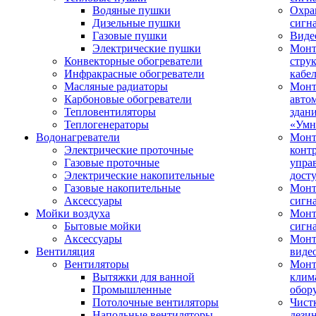
Водяные пушки
Охра
Дизельные пушки
сигн
Газовые пушки
Виде
Электрические пушки
Мон
Конвекторные обогреватели
стру
Инфракрасные обогреватели
кабе
Масляные радиаторы
Монт
Карбоновые обогреватели
авто
Тепловентиляторы
здан
Теплогенераторы
«Умн
Водонагреватели
Монт
Электрические проточные
конт
Газовые проточные
упра
Электрические накопительные
дост
Газовые накопительные
Монт
Аксессуары
сигн
Мойки воздуха
Монт
Бытовые мойки
сигн
Аксессуары
Мон
Вентиляция
виде
Вентиляторы
Мон
Вытяжки для ванной
клим
Промышленные
обор
Потолочные вентиляторы
Чист
Напольные вентиляторы
дези