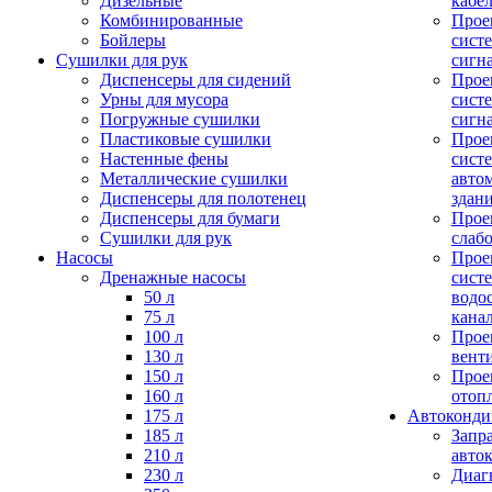
Дизельные
кабе
Комбинированные
Прое
Бойлеры
сист
Сушилки для рук
сигн
Диспенсеры для сидений
Прое
Урны для мусора
сист
Погружные сушилки
сигн
Пластиковые сушилки
Прое
Настенные фены
сист
Металлические сушилки
авто
Диспенсеры для полотенец
здан
Диспенсеры для бумаги
Прое
Сушилки для рук
слаб
Насосы
Прое
Дренажные насосы
сист
50 л
водо
75 л
кана
100 л
Прое
130 л
вент
150 л
Прое
160 л
отоп
175 л
Автоконд
185 л
Запр
210 л
авто
230 л
Диаг