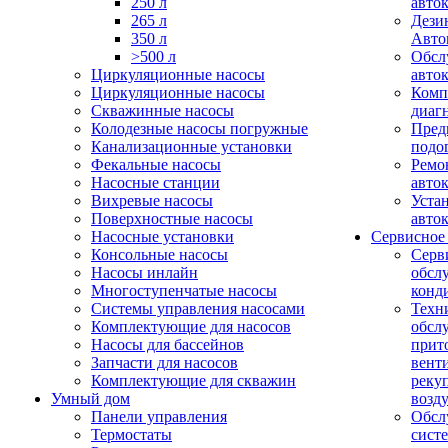
250 л
авто
265 л
Дези
350 л
Авто
>500 л
Обсл
Циркуляционные насосы
авто
Циркуляционные насосы
Комп
Скважинные насосы
диаг
Колодезные насосы погружные
Пред
Канализационные установки
подо
Фекальные насосы
Ремо
Насосные станции
авто
Вихревые насосы
Уста
Поверхностные насосы
авто
Насосные установки
Сервисное
Консольные насосы
Серв
Насосы инлайн
обсл
Многоступенчатые насосы
конд
Системы управления насосами
Техн
Комплектующие для насосов
обсл
Насосы для бассейнов
прит
Запчасти для насосов
вент
Комплектующие для скважин
реку
Умный дом
возд
Панели управления
Обсл
Термостаты
сист