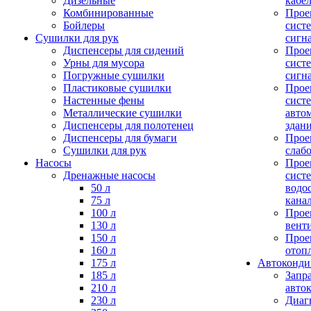
Дизельные
кабе
Комбинированные
Прое
Бойлеры
сист
Сушилки для рук
сигн
Диспенсеры для сидений
Прое
Урны для мусора
сист
Погружные сушилки
сигн
Пластиковые сушилки
Прое
Настенные фены
сист
Металлические сушилки
авто
Диспенсеры для полотенец
здан
Диспенсеры для бумаги
Прое
Сушилки для рук
слаб
Насосы
Прое
Дренажные насосы
сист
50 л
водо
75 л
кана
100 л
Прое
130 л
вент
150 л
Прое
160 л
отоп
175 л
Автоконд
185 л
Запр
210 л
авто
230 л
Диаг