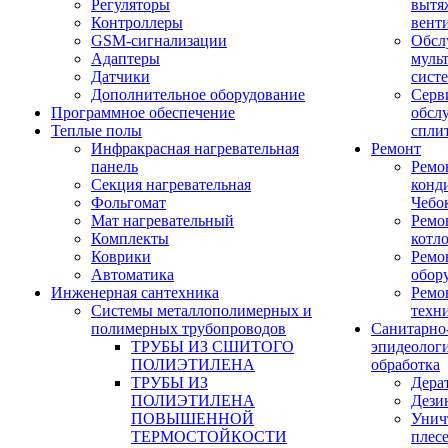
Регуляторы
вытя
Контроллеры
вент
GSM-сигнализации
Обсл
Адаптеры
муль
Датчики
сист
Дополнительное оборудование
Серв
Программное обеспечение
обсл
Теплые полы
спли
Инфракрасная нагревательная
Ремонт
панель
Ремо
Секция нагревательная
конд
Фольгомат
Чебо
Мат нагревательный
Ремо
Комплекты
котл
Коврики
Ремо
Автоматика
обор
Инженерная сантехника
Ремо
Системы металлополимерных и
техн
полимерных трубопроводов
Санитарно
ТРУБЫ ИЗ СШИТОГО
эпидеолог
ПОЛИЭТИЛЕНА
обработка
ТРУБЫ ИЗ
Дера
ПОЛИЭТИЛЕНА
Дези
ПОВЫШЕННОЙ
Унич
ТЕРМОСТОЙКОСТИ
плес