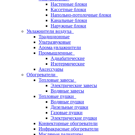
Настенные блоки
Кассетные блоки
Напольно-потолочные блоки
Канальные блоки
Наружные блоки
Увлажнители воздуха
Традиционные
Ультразвуковые
Арома-увлажнители
Промышленныe
Адиабатические
Изотермические
Аксессуары
Обогреватели
Тепловые завесы
Электрические завесы
Водяные завесы
Тепловые пушки
Водяные пушки
Дизельные пушки
Газовые пушки
Электрические пушки
Конвекторные обогреватели
Инфракрасные обогреватели
Масляные радиаторы