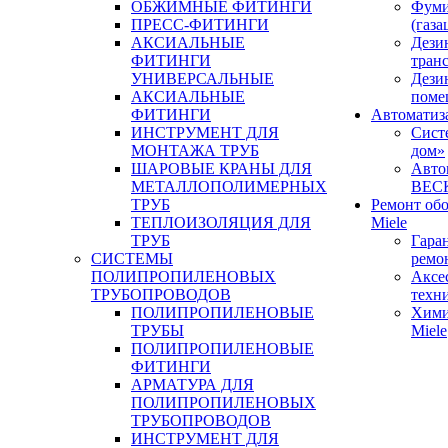
ОБЖИМНЫЕ ФИТИНГИ
Фуми
ПРЕСС-ФИТИНГИ
(газа
АКСИАЛЬНЫЕ
Дези
ФИТИНГИ
тран
УНИВЕРСАЛЬНЫЕ
Дези
АКСИАЛЬНЫЕ
поме
ФИТИНГИ
Автоматиз
ИНСТРУМЕНТ ДЛЯ
Сист
МОНТАЖА ТРУБ
дом»
ШАРОВЫЕ КРАНЫ ДЛЯ
Авто
МЕТАЛЛОПОЛИМЕРНЫХ
BEC
ТРУБ
Ремонт об
ТЕПЛОИЗОЛЯЦИЯ ДЛЯ
Miele
ТРУБ
Гара
СИСТЕМЫ
ремо
ПОЛИПРОПИЛЕНОВЫХ
Аксе
ТРУБОПРОВОДОВ
техн
ПОЛИПРОПИЛЕНОВЫЕ
Хими
ТРУБЫ
Miele
ПОЛИПРОПИЛЕНОВЫЕ
ФИТИНГИ
АРМАТУРА ДЛЯ
ПОЛИПРОПИЛЕНОВЫХ
ТРУБОПРОВОДОВ
ИНСТРУМЕНТ ДЛЯ