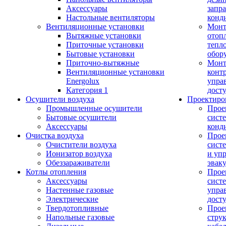
Аксессуары
запр
Настольные вентиляторы
конд
Вентиляционные установки
Монт
Вытяжные установки
отоп
Приточные установки
тепл
Бытовые установки
обор
Приточно-вытяжные
Монт
Вентиляционные установки
конт
Energolux
упра
Категория 1
дост
Осушители воздуха
Проектиро
Промышленные осушители
Прое
Бытовые осушители
сист
Аксессуары
конд
Очистка воздуха
Прое
Очистители воздуха
сист
Ионизатор воздуха
и уп
Обеззараживатели
эвак
Котлы отопления
Прое
Аксессуары
сист
Настенные газовые
упра
Электрические
дост
Твердотопливные
Прое
Напольные газовые
стру