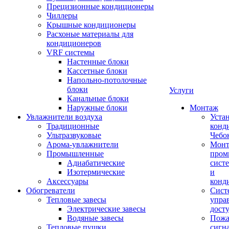
Прецизионные кондиционеры
Чиллеры
Крышные кондиционеры
Расхоные материалы для
кондиционеров
VRF системы
Настенные блоки
Кассетные блоки
Напольно-потолочные
блоки
Услуги
Канальные блоки
Наружные блоки
Монтаж
Увлажнители воздуха
Уста
Традиционные
конд
Ультразвуковые
Чебо
Арома-увлажнители
Мон
Промышленныe
пром
Адиабатические
сист
Изотермические
и
Аксессуары
конд
Обогреватели
Сист
Тепловые завесы
упра
Электрические завесы
дост
Водяные завесы
Пожа
Тепловые пушки
сигн