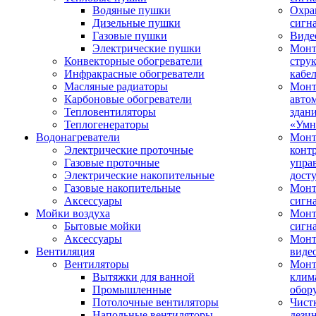
Водяные пушки
Охра
Дизельные пушки
сигн
Газовые пушки
Виде
Электрические пушки
Мон
Конвекторные обогреватели
стру
Инфракрасные обогреватели
кабе
Масляные радиаторы
Монт
Карбоновые обогреватели
авто
Тепловентиляторы
здан
Теплогенераторы
«Умн
Водонагреватели
Монт
Электрические проточные
конт
Газовые проточные
упра
Электрические накопительные
дост
Газовые накопительные
Монт
Аксессуары
сигн
Мойки воздуха
Монт
Бытовые мойки
сигн
Аксессуары
Мон
Вентиляция
виде
Вентиляторы
Мон
Вытяжки для ванной
клим
Промышленные
обор
Потолочные вентиляторы
Чист
Напольные вентиляторы
дези