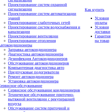
сигнализации
Проектирование систем охранной
сигнализации
Как купить
Проектирование систем автоматизации
зданий
Условия
Проектирование слаботочных сетей
оплаты
Проектирование систем водоснабжения и
Условия
канализации
доставки
Проектирование вентиляции
Гарантия
Проектирование отопления
на товар
Автокондиционеры
Заправка автокондиционера
Диагностика автокондиционера
Дезинфекция Автокондиицонеров
Обслуживание автокондиционеров
Компьютерная диагностика авто
Предпусковые подогреватели
Ремонт автокондиционера
Установка автокондиционера
Сервисное обслуживание
Сервисное обслуживание кондиционеров
Техническое обслуживание приточно-
вытяжной вентиляции с рекуперацией
воздуха
Обслуживание систем приточной и