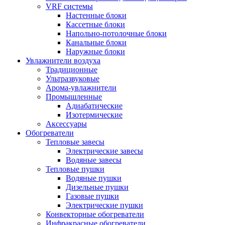
VRF системы
Настенные блоки
Кассетные блоки
Напольно-потолочные блоки
Канальные блоки
Наружные блоки
Увлажнители воздуха
Традиционные
Ультразвуковые
Арома-увлажнители
Промышленныe
Адиабатические
Изотермические
Аксессуары
Обогреватели
Тепловые завесы
Электрические завесы
Водяные завесы
Тепловые пушки
Водяные пушки
Дизельные пушки
Газовые пушки
Электрические пушки
Конвекторные обогреватели
Инфракрасные обогреватели