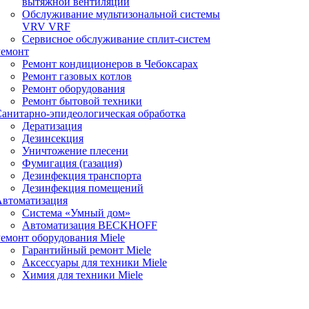
вытяжной вентиляции
Обслуживание мультизональной системы
VRV VRF
Сервисное обслуживание сплит-систем
Ремонт
Ремонт кондиционеров в Чебоксарах
Ремонт газовых котлов
Ремонт оборудования
Ремонт бытовой техники
анитарно-эпидеологическая обработка
Дератизация
Дезинсекция
Уничтожение плесени
Фумигация (газация)
Дезинфекция транспорта
Дезинфекция помещений
Автоматизация
Система «Умный дом»
Автоматизация BECKHOFF
емонт оборудования Miele
Гарантийный ремонт Miele
Аксессуары для техники Miele
Химия для техники Miele