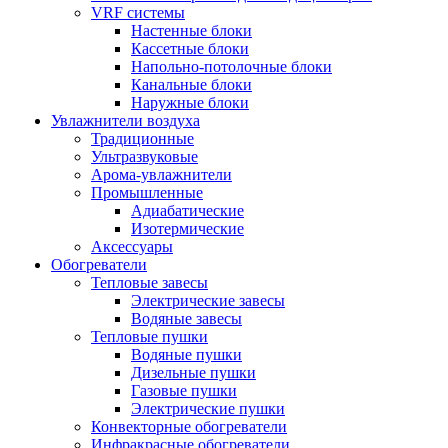
VRF системы
Настенные блоки
Кассетные блоки
Напольно-потолочные блоки
Канальные блоки
Наружные блоки
Увлажнители воздуха
Традиционные
Ультразвуковые
Арома-увлажнители
Промышленныe
Адиабатические
Изотермические
Аксессуары
Обогреватели
Тепловые завесы
Электрические завесы
Водяные завесы
Тепловые пушки
Водяные пушки
Дизельные пушки
Газовые пушки
Электрические пушки
Конвекторные обогреватели
Инфракрасные обогреватели