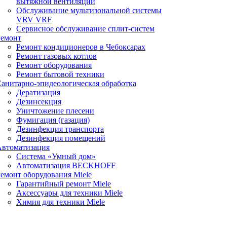
вытяжной вентиляции
Обслуживание мультизональной системы
VRV VRF
Сервисное обслуживание сплит-систем
Ремонт
Ремонт кондиционеров в Чебоксарах
Ремонт газовых котлов
Ремонт оборудования
Ремонт бытовой техники
анитарно-эпидеологическая обработка
Дератизация
Дезинсекция
Уничтожение плесени
Фумигация (газация)
Дезинфекция транспорта
Дезинфекция помещений
Автоматизация
Система «Умный дом»
Автоматизация BECKHOFF
емонт оборудования Miele
Гарантийный ремонт Miele
Аксессуары для техники Miele
Химия для техники Miele