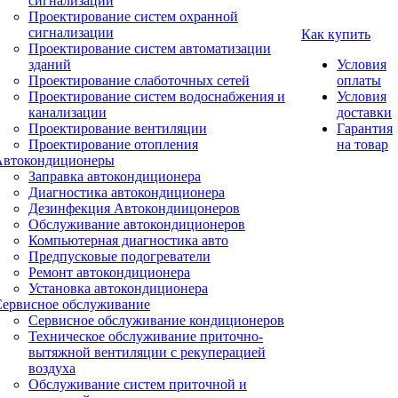
сигнализации
Проектирование систем охранной
сигнализации
Как купить
Проектирование систем автоматизации
зданий
Условия
Проектирование слаботочных сетей
оплаты
Проектирование систем водоснабжения и
Условия
канализации
доставки
Проектирование вентиляции
Гарантия
Проектирование отопления
на товар
Автокондиционеры
Заправка автокондиционера
Диагностика автокондиционера
Дезинфекция Автокондиицонеров
Обслуживание автокондиционеров
Компьютерная диагностика авто
Предпусковые подогреватели
Ремонт автокондиционера
Установка автокондиционера
Сервисное обслуживание
Сервисное обслуживание кондиционеров
Техническое обслуживание приточно-
вытяжной вентиляции с рекуперацией
воздуха
Обслуживание систем приточной и