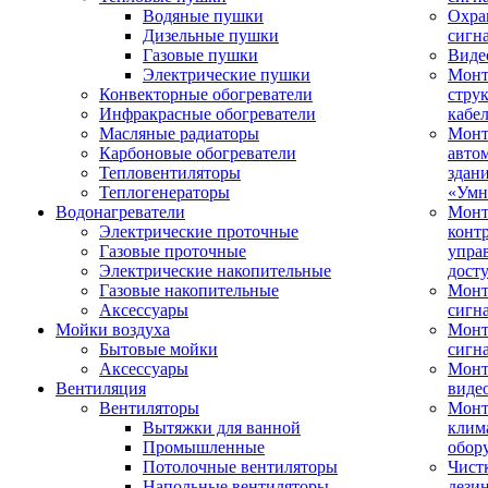
Водяные пушки
Охра
Дизельные пушки
сигн
Газовые пушки
Виде
Электрические пушки
Мон
Конвекторные обогреватели
стру
Инфракрасные обогреватели
кабе
Масляные радиаторы
Монт
Карбоновые обогреватели
авто
Тепловентиляторы
здан
Теплогенераторы
«Умн
Водонагреватели
Монт
Электрические проточные
конт
Газовые проточные
упра
Электрические накопительные
дост
Газовые накопительные
Монт
Аксессуары
сигн
Мойки воздуха
Монт
Бытовые мойки
сигн
Аксессуары
Мон
Вентиляция
виде
Вентиляторы
Мон
Вытяжки для ванной
клим
Промышленные
обор
Потолочные вентиляторы
Чист
Напольные вентиляторы
дези