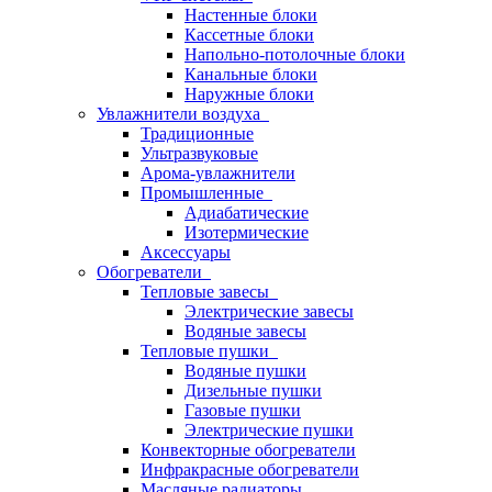
Настенные блоки
Кассетные блоки
Напольно-потолочные блоки
Канальные блоки
Наружные блоки
Увлажнители воздуха
Традиционные
Ультразвуковые
Арома-увлажнители
Промышленныe
Адиабатические
Изотермические
Аксессуары
Обогреватели
Тепловые завесы
Электрические завесы
Водяные завесы
Тепловые пушки
Водяные пушки
Дизельные пушки
Газовые пушки
Электрические пушки
Конвекторные обогреватели
Инфракрасные обогреватели
Масляные радиаторы