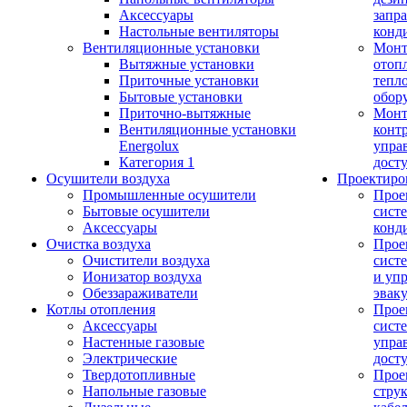
Аксессуары
запр
Настольные вентиляторы
конд
Вентиляционные установки
Монт
Вытяжные установки
отоп
Приточные установки
тепл
Бытовые установки
обор
Приточно-вытяжные
Монт
Вентиляционные установки
конт
Energolux
упра
Категория 1
дост
Осушители воздуха
Проектиро
Промышленные осушители
Прое
Бытовые осушители
сист
Аксессуары
конд
Очистка воздуха
Прое
Очистители воздуха
сист
Ионизатор воздуха
и уп
Обеззараживатели
эвак
Котлы отопления
Прое
Аксессуары
сист
Настенные газовые
упра
Электрические
дост
Твердотопливные
Прое
Напольные газовые
стру