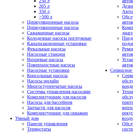
250 л
авто
265 л
Дези
350 л
Авто
>500 л
Обсл
Циркуляционные насосы
авто
Циркуляционные насосы
Комп
Скважинные насосы
диаг
Колодезные насосы погружные
Пред
Канализационные установки
подо
Фекальные насосы
Ремо
Насосные станции
авто
Вихревые насосы
Уста
Поверхностные насосы
авто
Насосные установки
Сервисное
Консольные насосы
Серв
Насосы инлайн
обсл
Многоступенчатые насосы
конд
Системы управления насосами
Техн
Комплектующие для насосов
обсл
Насосы для бассейнов
прит
Запчасти для насосов
вент
Комплектующие для скважин
реку
Умный дом
возд
Панели управления
Обсл
Термостаты
сист