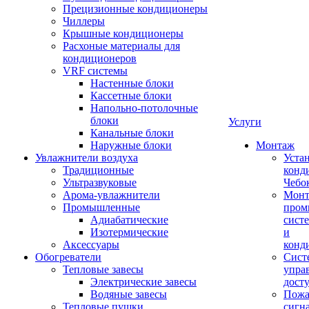
Прецизионные кондиционеры
Чиллеры
Крышные кондиционеры
Расхоные материалы для
кондиционеров
VRF системы
Настенные блоки
Кассетные блоки
Напольно-потолочные
блоки
Услуги
Канальные блоки
Наружные блоки
Монтаж
Увлажнители воздуха
Уста
Традиционные
конд
Ультразвуковые
Чебо
Арома-увлажнители
Мон
Промышленныe
пром
Адиабатические
сист
Изотермические
и
Аксессуары
конд
Обогреватели
Сист
Тепловые завесы
упра
Электрические завесы
дост
Водяные завесы
Пожа
Тепловые пушки
сигн