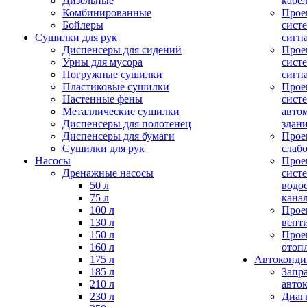
Дизельные
кабе
Комбинированные
Прое
Бойлеры
сист
Сушилки для рук
сигн
Диспенсеры для сидений
Прое
Урны для мусора
сист
Погружные сушилки
сигн
Пластиковые сушилки
Прое
Настенные фены
сист
Металлические сушилки
авто
Диспенсеры для полотенец
здан
Диспенсеры для бумаги
Прое
Сушилки для рук
слаб
Насосы
Прое
Дренажные насосы
сист
50 л
водо
75 л
кана
100 л
Прое
130 л
вент
150 л
Прое
160 л
отоп
175 л
Автоконд
185 л
Запр
210 л
авто
230 л
Диаг