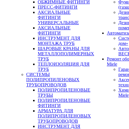
ОБЖИМНЫЕ ФИТИНГИ
Фуми
ПРЕСС-ФИТИНГИ
(газа
АКСИАЛЬНЫЕ
Дези
ФИТИНГИ
тран
УНИВЕРСАЛЬНЫЕ
Дези
АКСИАЛЬНЫЕ
поме
ФИТИНГИ
Автоматиз
ИНСТРУМЕНТ ДЛЯ
Сист
МОНТАЖА ТРУБ
дом»
ШАРОВЫЕ КРАНЫ ДЛЯ
Авто
МЕТАЛЛОПОЛИМЕРНЫХ
BEC
ТРУБ
Ремонт об
ТЕПЛОИЗОЛЯЦИЯ ДЛЯ
Miele
ТРУБ
Гара
СИСТЕМЫ
ремо
ПОЛИПРОПИЛЕНОВЫХ
Аксе
ТРУБОПРОВОДОВ
техн
ПОЛИПРОПИЛЕНОВЫЕ
Хими
ТРУБЫ
Miele
ПОЛИПРОПИЛЕНОВЫЕ
ФИТИНГИ
АРМАТУРА ДЛЯ
ПОЛИПРОПИЛЕНОВЫХ
ТРУБОПРОВОДОВ
ИНСТРУМЕНТ ДЛЯ