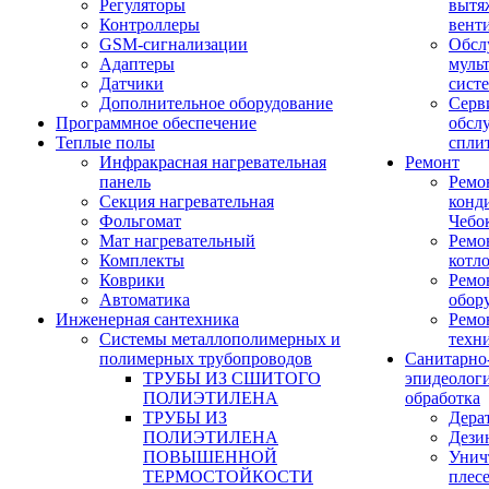
Регуляторы
вытя
Контроллеры
вент
GSM-сигнализации
Обсл
Адаптеры
муль
Датчики
сист
Дополнительное оборудование
Серв
Программное обеспечение
обсл
Теплые полы
спли
Инфракрасная нагревательная
Ремонт
панель
Ремо
Секция нагревательная
конд
Фольгомат
Чебо
Мат нагревательный
Ремо
Комплекты
котл
Коврики
Ремо
Автоматика
обор
Инженерная сантехника
Ремо
Системы металлополимерных и
техн
полимерных трубопроводов
Санитарно
ТРУБЫ ИЗ СШИТОГО
эпидеолог
ПОЛИЭТИЛЕНА
обработка
ТРУБЫ ИЗ
Дера
ПОЛИЭТИЛЕНА
Дези
ПОВЫШЕННОЙ
Унич
ТЕРМОСТОЙКОСТИ
плес