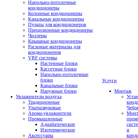
Напольно-потолочные
кондиционеры
Колонные кондиционеры
Канальные кондиционеры
Пульты для кондиционеров
Прецизионные кондиционеры
Чиллеры
Крышные кондиционеры
Расхоные материалы для
кондиционеров
VRF системы
Настенные блоки
Кассетные блоки
Напольно-потолочные
блоки
Услуги
Канальные блоки
Наружные блоки
Монтаж
Увлажнители воздуха
Уста
Традиционные
конд
Ультразвуковые
Чебо
Арома-увлажнители
Мон
Промышленныe
пром
Адиабатические
сист
Изотермические
и
Аксессуары
конд