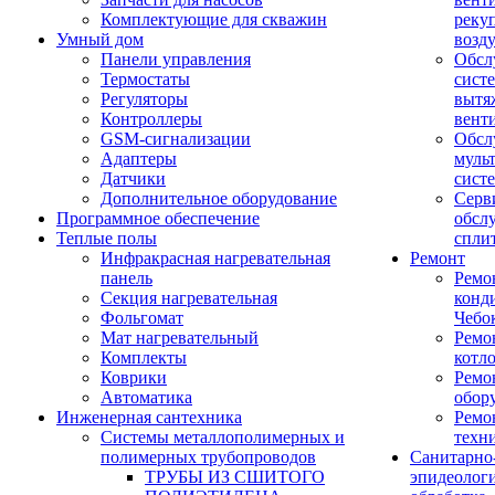
Комплектующие для скважин
реку
Умный дом
возд
Панели управления
Обсл
Термостаты
сист
Регуляторы
вытя
Контроллеры
вент
GSM-сигнализации
Обсл
Адаптеры
муль
Датчики
сист
Дополнительное оборудование
Серв
Программное обеспечение
обсл
Теплые полы
спли
Инфракрасная нагревательная
Ремонт
панель
Ремо
Секция нагревательная
конд
Фольгомат
Чебо
Мат нагревательный
Ремо
Комплекты
котл
Коврики
Ремо
Автоматика
обор
Инженерная сантехника
Ремо
Системы металлополимерных и
техн
полимерных трубопроводов
Санитарно
ТРУБЫ ИЗ СШИТОГО
эпидеолог