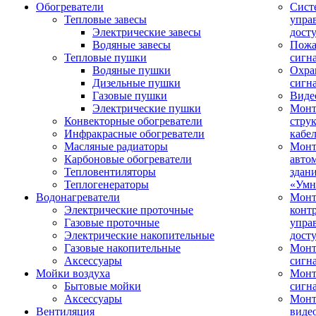
Обогреватели
Сист
Тепловые завесы
упра
Электрические завесы
дост
Водяные завесы
Пожа
Тепловые пушки
сигн
Водяные пушки
Охра
Дизельные пушки
сигн
Газовые пушки
Виде
Электрические пушки
Мон
Конвекторные обогреватели
стру
Инфракрасные обогреватели
кабе
Масляные радиаторы
Монт
Карбоновые обогреватели
авто
Тепловентиляторы
здан
Теплогенераторы
«Умн
Водонагреватели
Монт
Электрические проточные
конт
Газовые проточные
упра
Электрические накопительные
дост
Газовые накопительные
Монт
Аксессуары
сигн
Мойки воздуха
Монт
Бытовые мойки
сигн
Аксессуары
Мон
Вентиляция
виде