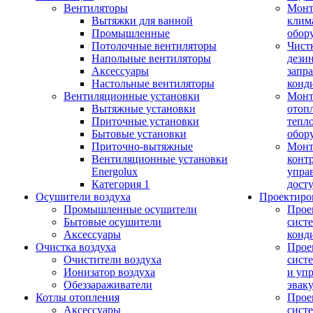
Вентиляторы
Мон
Вытяжки для ванной
клим
Промышленные
обор
Потолочные вентиляторы
Чист
Напольные вентиляторы
дези
Аксессуары
запр
Настольные вентиляторы
конд
Вентиляционные установки
Монт
Вытяжные установки
отоп
Приточные установки
тепл
Бытовые установки
обор
Приточно-вытяжные
Монт
Вентиляционные установки
конт
Energolux
упра
Категория 1
дост
Осушители воздуха
Проектиро
Промышленные осушители
Прое
Бытовые осушители
сист
Аксессуары
конд
Очистка воздуха
Прое
Очистители воздуха
сист
Ионизатор воздуха
и уп
Обеззараживатели
эвак
Котлы отопления
Прое
Аксессуары
сист