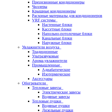
Прецизионные кондиционеры
Чиллеры
Крышные кондиционеры
Расхоные материалы для кондиционеров
VRF системы
Настенные блоки
Кассетные блоки
Напольно-потолочные блоки
Канальные блоки
Наружные блоки
Увлажнители воздуха
Традиционные
Ультразвуковые
Арома-увлажнители
Промышленныe
Адиабатические
Изотермические
Аксессуары
Обогреватели
Тепловые завесы
Электрические завесы
Водяные завесы
Тепловые пушки
Водяные пушки
Дизельные пушки