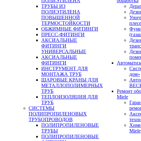
ПОЛИЭТИЛЕНА
обработка
ТРУБЫ ИЗ
Дера
ПОЛИЭТИЛЕНА
Дези
ПОВЫШЕННОЙ
Унич
ТЕРМОСТОЙКОСТИ
плес
ОБЖИМНЫЕ ФИТИНГИ
Фуми
ПРЕСС-ФИТИНГИ
(газа
АКСИАЛЬНЫЕ
Дези
ФИТИНГИ
тран
УНИВЕРСАЛЬНЫЕ
Дези
АКСИАЛЬНЫЕ
поме
ФИТИНГИ
Автоматиз
ИНСТРУМЕНТ ДЛЯ
Сист
МОНТАЖА ТРУБ
дом»
ШАРОВЫЕ КРАНЫ ДЛЯ
Авто
МЕТАЛЛОПОЛИМЕРНЫХ
BEC
ТРУБ
Ремонт об
ТЕПЛОИЗОЛЯЦИЯ ДЛЯ
Miele
ТРУБ
Гара
СИСТЕМЫ
ремо
ПОЛИПРОПИЛЕНОВЫХ
Аксе
ТРУБОПРОВОДОВ
техн
ПОЛИПРОПИЛЕНОВЫЕ
Хими
ТРУБЫ
Miele
ПОЛИПРОПИЛЕНОВЫЕ