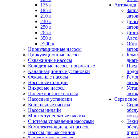
175 л
Автоконд
185 л
Запр
210 л
авто
230 л
Диаг
250 л
авто
265 л
Дези
350 л
Авто
>500 л
Обсл
Циркуляционные насосы
авто
Циркуляционные насосы
Комп
Скважинные насосы
диаг
Колодезные насосы погружные
Пред
Канализационные установки
подо
Фекальные насосы
Ремо
Насосные станции
авто
Вихревые насосы
Уста
Поверхностные насосы
авто
Насосные установки
Сервисное
Консольные насосы
Серв
Насосы инлайн
обсл
Многоступенчатые насосы
конд
Системы управления насосами
Техн
Комплектующие для насосов
обсл
Насосы для бассейнов
прит
Запчасти для насосов
вент