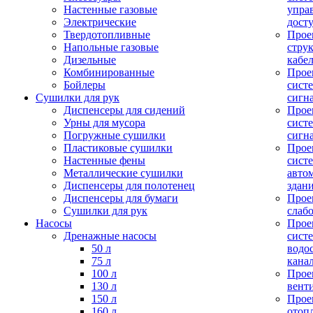
Настенные газовые
упра
Электрические
дост
Твердотопливные
Прое
Напольные газовые
стру
Дизельные
кабе
Комбинированные
Прое
Бойлеры
сист
Сушилки для рук
сигн
Диспенсеры для сидений
Прое
Урны для мусора
сист
Погружные сушилки
сигн
Пластиковые сушилки
Прое
Настенные фены
сист
Металлические сушилки
авто
Диспенсеры для полотенец
здан
Диспенсеры для бумаги
Прое
Сушилки для рук
слаб
Насосы
Прое
Дренажные насосы
сист
50 л
водо
75 л
кана
100 л
Прое
130 л
вент
150 л
Прое
160 л
отоп