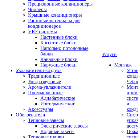
Прецизионные кондиционеры
Чиллеры
Крышные кондиционеры
Расхоные материалы для
кондиционеров
VRF системы
Настенные блоки
Кассетные блоки
Напольно-потолочные
блоки
Услуги
Канальные блоки
Наружные блоки
Монтаж
Увлажнители воздуха
Уста
Традиционные
конд
Ультразвуковые
Чебо
Арома-увлажнители
Мон
Промышленныe
пром
Адиабатические
сист
Изотермические
и
Аксессуары
конд
Обогреватели
Сист
Тепловые завесы
упра
Электрические завесы
дост
Водяные завесы
Пожа
Тепловые пушки
сигн