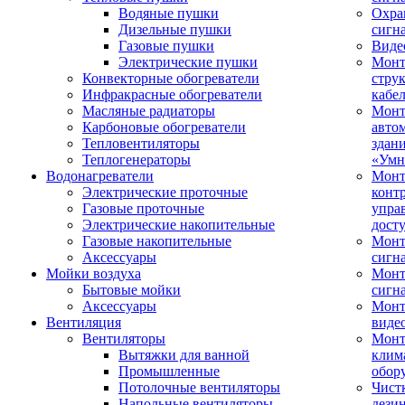
Водяные пушки
Охра
Дизельные пушки
сигн
Газовые пушки
Виде
Электрические пушки
Мон
Конвекторные обогреватели
стру
Инфракрасные обогреватели
кабе
Масляные радиаторы
Монт
Карбоновые обогреватели
авто
Тепловентиляторы
здан
Теплогенераторы
«Умн
Водонагреватели
Монт
Электрические проточные
конт
Газовые проточные
упра
Электрические накопительные
дост
Газовые накопительные
Монт
Аксессуары
сигн
Мойки воздуха
Монт
Бытовые мойки
сигн
Аксессуары
Мон
Вентиляция
виде
Вентиляторы
Мон
Вытяжки для ванной
клим
Промышленные
обор
Потолочные вентиляторы
Чист
Напольные вентиляторы
дези