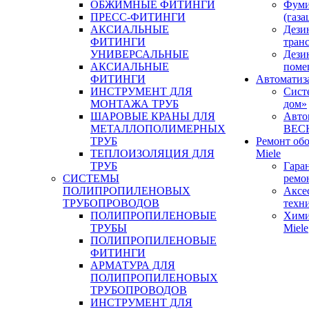
ОБЖИМНЫЕ ФИТИНГИ
Фуми
ПРЕСС-ФИТИНГИ
(газа
АКСИАЛЬНЫЕ
Дези
ФИТИНГИ
тран
УНИВЕРСАЛЬНЫЕ
Дези
АКСИАЛЬНЫЕ
поме
ФИТИНГИ
Автоматиз
ИНСТРУМЕНТ ДЛЯ
Сист
МОНТАЖА ТРУБ
дом»
ШАРОВЫЕ КРАНЫ ДЛЯ
Авто
МЕТАЛЛОПОЛИМЕРНЫХ
BEC
ТРУБ
Ремонт об
ТЕПЛОИЗОЛЯЦИЯ ДЛЯ
Miele
ТРУБ
Гара
СИСТЕМЫ
ремо
ПОЛИПРОПИЛЕНОВЫХ
Аксе
ТРУБОПРОВОДОВ
техн
ПОЛИПРОПИЛЕНОВЫЕ
Хими
ТРУБЫ
Miele
ПОЛИПРОПИЛЕНОВЫЕ
ФИТИНГИ
АРМАТУРА ДЛЯ
ПОЛИПРОПИЛЕНОВЫХ
ТРУБОПРОВОДОВ
ИНСТРУМЕНТ ДЛЯ