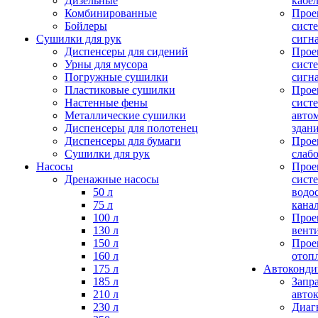
Дизельные
кабе
Комбинированные
Прое
Бойлеры
сист
Сушилки для рук
сигн
Диспенсеры для сидений
Прое
Урны для мусора
сист
Погружные сушилки
сигн
Пластиковые сушилки
Прое
Настенные фены
сист
Металлические сушилки
авто
Диспенсеры для полотенец
здан
Диспенсеры для бумаги
Прое
Сушилки для рук
слаб
Насосы
Прое
Дренажные насосы
сист
50 л
водо
75 л
кана
100 л
Прое
130 л
вент
150 л
Прое
160 л
отоп
175 л
Автоконд
185 л
Запр
210 л
авто
230 л
Диаг