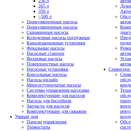
250 л
авто
265 л
Дези
350 л
Авто
>500 л
Обсл
Циркуляционные насосы
авто
Циркуляционные насосы
Комп
Скважинные насосы
диаг
Колодезные насосы погружные
Пред
Канализационные установки
подо
Фекальные насосы
Ремо
Насосные станции
авто
Вихревые насосы
Уста
Поверхностные насосы
авто
Насосные установки
Сервисное
Консольные насосы
Серв
Насосы инлайн
обсл
Многоступенчатые насосы
конд
Системы управления насосами
Техн
Комплектующие для насосов
обсл
Насосы для бассейнов
прит
Запчасти для насосов
вент
Комплектующие для скважин
реку
Умный дом
возд
Панели управления
Обсл
Термостаты
сист