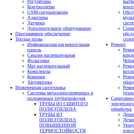
Регуляторы
вытя
Контроллеры
вент
GSM-сигнализации
Обсл
Адаптеры
муль
Датчики
сист
Дополнительное оборудование
Серв
Программное обеспечение
обсл
Теплые полы
спли
Инфракрасная нагревательная
Ремонт
панель
Ремо
Секция нагревательная
конд
Фольгомат
Чебо
Мат нагревательный
Ремо
Комплекты
котл
Коврики
Ремо
Автоматика
обор
Инженерная сантехника
Ремо
Системы металлополимерных и
техн
полимерных трубопроводов
Санитарно
ТРУБЫ ИЗ СШИТОГО
эпидеолог
ПОЛИЭТИЛЕНА
обработка
ТРУБЫ ИЗ
Дера
ПОЛИЭТИЛЕНА
Дези
ПОВЫШЕННОЙ
Унич
ТЕРМОСТОЙКОСТИ
плес