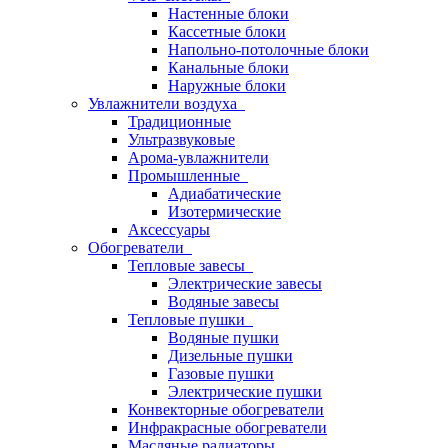
Настенные блоки
Кассетные блоки
Напольно-потолочные блоки
Канальные блоки
Наружные блоки
Увлажнители воздуха
Традиционные
Ультразвуковые
Арома-увлажнители
Промышленныe
Адиабатические
Изотермические
Аксессуары
Обогреватели
Тепловые завесы
Электрические завесы
Водяные завесы
Тепловые пушки
Водяные пушки
Дизельные пушки
Газовые пушки
Электрические пушки
Конвекторные обогреватели
Инфракрасные обогреватели
Масляные радиаторы