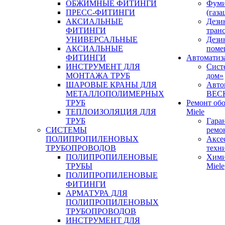
ОБЖИМНЫЕ ФИТИНГИ
Фуми
ПРЕСС-ФИТИНГИ
(газа
АКСИАЛЬНЫЕ
Дези
ФИТИНГИ
тран
УНИВЕРСАЛЬНЫЕ
Дези
АКСИАЛЬНЫЕ
поме
ФИТИНГИ
Автоматиз
ИНСТРУМЕНТ ДЛЯ
Сист
МОНТАЖА ТРУБ
дом»
ШАРОВЫЕ КРАНЫ ДЛЯ
Авто
МЕТАЛЛОПОЛИМЕРНЫХ
BEC
ТРУБ
Ремонт об
ТЕПЛОИЗОЛЯЦИЯ ДЛЯ
Miele
ТРУБ
Гара
СИСТЕМЫ
ремо
ПОЛИПРОПИЛЕНОВЫХ
Аксе
ТРУБОПРОВОДОВ
техн
ПОЛИПРОПИЛЕНОВЫЕ
Хими
ТРУБЫ
Miele
ПОЛИПРОПИЛЕНОВЫЕ
ФИТИНГИ
АРМАТУРА ДЛЯ
ПОЛИПРОПИЛЕНОВЫХ
ТРУБОПРОВОДОВ
ИНСТРУМЕНТ ДЛЯ