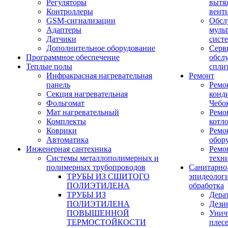
Регуляторы
вытя
Контроллеры
вент
GSM-сигнализации
Обсл
Адаптеры
муль
Датчики
сист
Дополнительное оборудование
Серв
Программное обеспечение
обсл
Теплые полы
спли
Инфракрасная нагревательная
Ремонт
панель
Ремо
Секция нагревательная
конд
Фольгомат
Чебо
Мат нагревательный
Ремо
Комплекты
котл
Коврики
Ремо
Автоматика
обор
Инженерная сантехника
Ремо
Системы металлополимерных и
техн
полимерных трубопроводов
Санитарно
ТРУБЫ ИЗ СШИТОГО
эпидеолог
ПОЛИЭТИЛЕНА
обработка
ТРУБЫ ИЗ
Дера
ПОЛИЭТИЛЕНА
Дези
ПОВЫШЕННОЙ
Унич
ТЕРМОСТОЙКОСТИ
плес