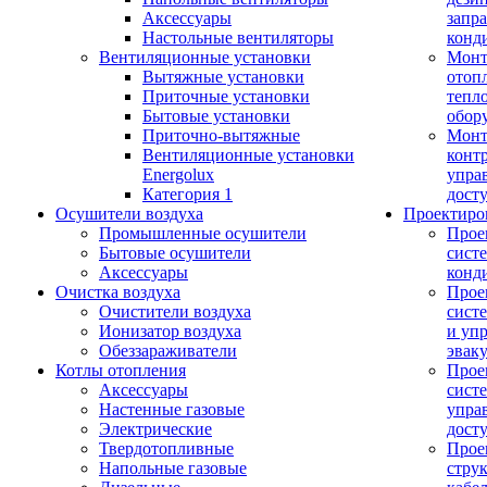
Аксессуары
запр
Настольные вентиляторы
конд
Вентиляционные установки
Монт
Вытяжные установки
отоп
Приточные установки
тепл
Бытовые установки
обор
Приточно-вытяжные
Монт
Вентиляционные установки
конт
Energolux
упра
Категория 1
дост
Осушители воздуха
Проектиро
Промышленные осушители
Прое
Бытовые осушители
сист
Аксессуары
конд
Очистка воздуха
Прое
Очистители воздуха
сист
Ионизатор воздуха
и уп
Обеззараживатели
эвак
Котлы отопления
Прое
Аксессуары
сист
Настенные газовые
упра
Электрические
дост
Твердотопливные
Прое
Напольные газовые
стру