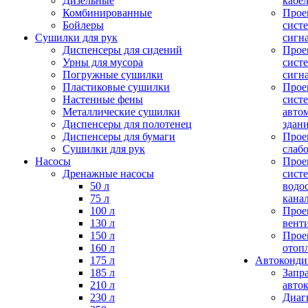
Дизельные
кабе
Комбинированные
Прое
Бойлеры
сист
Сушилки для рук
сигн
Диспенсеры для сидений
Прое
Урны для мусора
сист
Погружные сушилки
сигн
Пластиковые сушилки
Прое
Настенные фены
сист
Металлические сушилки
авто
Диспенсеры для полотенец
здан
Диспенсеры для бумаги
Прое
Сушилки для рук
слаб
Насосы
Прое
Дренажные насосы
сист
50 л
водо
75 л
кана
100 л
Прое
130 л
вент
150 л
Прое
160 л
отоп
175 л
Автоконд
185 л
Запр
210 л
авто
230 л
Диаг