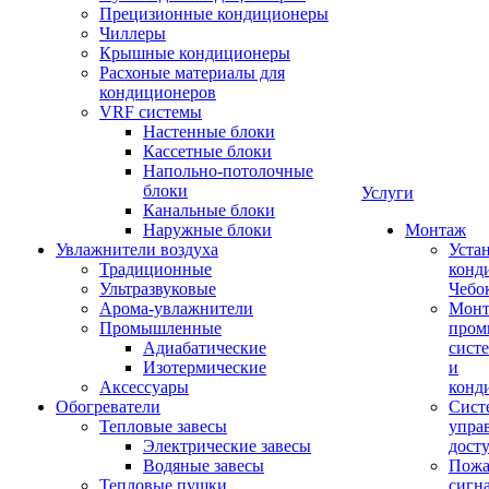
Прецизионные кондиционеры
Чиллеры
Крышные кондиционеры
Расхоные материалы для
кондиционеров
VRF системы
Настенные блоки
Кассетные блоки
Напольно-потолочные
блоки
Услуги
Канальные блоки
Наружные блоки
Монтаж
Увлажнители воздуха
Уста
Традиционные
конд
Ультразвуковые
Чебо
Арома-увлажнители
Мон
Промышленныe
пром
Адиабатические
сист
Изотермические
и
Аксессуары
конд
Обогреватели
Сист
Тепловые завесы
упра
Электрические завесы
дост
Водяные завесы
Пожа
Тепловые пушки
сигн