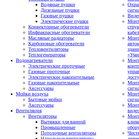
Водяные пушки
Охра
Дизельные пушки
сигн
Газовые пушки
Виде
Электрические пушки
Мон
Конвекторные обогреватели
стру
Инфракрасные обогреватели
кабе
Масляные радиаторы
Монт
Карбоновые обогреватели
авто
Тепловентиляторы
здан
Теплогенераторы
«Умн
Водонагреватели
Монт
Электрические проточные
конт
Газовые проточные
упра
Электрические накопительные
дост
Газовые накопительные
Монт
Аксессуары
сигн
Мойки воздуха
Монт
Бытовые мойки
сигн
Аксессуары
Мон
Вентиляция
виде
Вентиляторы
Мон
Вытяжки для ванной
клим
Промышленные
обор
Потолочные вентиляторы
Чист
Напольные вентиляторы
дези