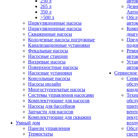
250 л
авто
265 л
Дези
350 л
Авто
>500 л
Обсл
Циркуляционные насосы
авто
Циркуляционные насосы
Комп
Скважинные насосы
диаг
Колодезные насосы погружные
Пред
Канализационные установки
подо
Фекальные насосы
Ремо
Насосные станции
авто
Вихревые насосы
Уста
Поверхностные насосы
авто
Насосные установки
Сервисное
Консольные насосы
Серв
Насосы инлайн
обсл
Многоступенчатые насосы
конд
Системы управления насосами
Техн
Комплектующие для насосов
обсл
Насосы для бассейнов
прит
Запчасти для насосов
вент
Комплектующие для скважин
реку
Умный дом
возд
Панели управления
Обсл
Термостаты
сист