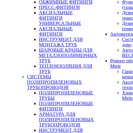
ОБЖИМНЫЕ ФИТИНГИ
Фуми
ПРЕСС-ФИТИНГИ
(газа
АКСИАЛЬНЫЕ
Дези
ФИТИНГИ
тран
УНИВЕРСАЛЬНЫЕ
Дези
АКСИАЛЬНЫЕ
поме
ФИТИНГИ
Автоматиз
ИНСТРУМЕНТ ДЛЯ
Сист
МОНТАЖА ТРУБ
дом»
ШАРОВЫЕ КРАНЫ ДЛЯ
Авто
МЕТАЛЛОПОЛИМЕРНЫХ
BEC
ТРУБ
Ремонт об
ТЕПЛОИЗОЛЯЦИЯ ДЛЯ
Miele
ТРУБ
Гара
СИСТЕМЫ
ремо
ПОЛИПРОПИЛЕНОВЫХ
Аксе
ТРУБОПРОВОДОВ
техн
ПОЛИПРОПИЛЕНОВЫЕ
Хими
ТРУБЫ
Miele
ПОЛИПРОПИЛЕНОВЫЕ
ФИТИНГИ
АРМАТУРА ДЛЯ
ПОЛИПРОПИЛЕНОВЫХ
ТРУБОПРОВОДОВ
ИНСТРУМЕНТ ДЛЯ