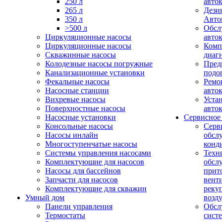
250 л
авто
265 л
Дези
350 л
Авто
>500 л
Обсл
Циркуляционные насосы
авто
Циркуляционные насосы
Комп
Скважинные насосы
диаг
Колодезные насосы погружные
Пред
Канализационные установки
подо
Фекальные насосы
Ремо
Насосные станции
авто
Вихревые насосы
Уста
Поверхностные насосы
авто
Насосные установки
Сервисное
Консольные насосы
Серв
Насосы инлайн
обсл
Многоступенчатые насосы
конд
Системы управления насосами
Техн
Комплектующие для насосов
обсл
Насосы для бассейнов
прит
Запчасти для насосов
вент
Комплектующие для скважин
реку
Умный дом
возд
Панели управления
Обсл
Термостаты
сист