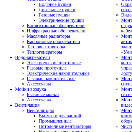
Водяные пушки
Охра
Дизельные пушки
сигн
Газовые пушки
Виде
Электрические пушки
Мон
Конвекторные обогреватели
стру
Инфракрасные обогреватели
кабе
Масляные радиаторы
Монт
Карбоновые обогреватели
авто
Тепловентиляторы
здан
Теплогенераторы
«Умн
Водонагреватели
Монт
Электрические проточные
конт
Газовые проточные
упра
Электрические накопительные
дост
Газовые накопительные
Монт
Аксессуары
сигн
Мойки воздуха
Монт
Бытовые мойки
сигн
Аксессуары
Мон
Вентиляция
виде
Вентиляторы
Мон
Вытяжки для ванной
клим
Промышленные
обор
Потолочные вентиляторы
Чист
Напольные вентиляторы
дези