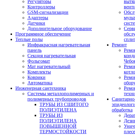
Регуляторы
вытя
Контроллеры
вент
GSM-сигнализации
Обсл
Адаптеры
муль
Датчики
сист
Дополнительное оборудование
Серв
Программное обеспечение
обсл
Теплые полы
спли
Инфракрасная нагревательная
Ремонт
панель
Ремо
Секция нагревательная
конд
Фольгомат
Чебо
Мат нагревательный
Ремо
Комплекты
котл
Коврики
Ремо
Автоматика
обор
Инженерная сантехника
Ремо
Системы металлополимерных и
техн
полимерных трубопроводов
Санитарно
ТРУБЫ ИЗ СШИТОГО
эпидеолог
ПОЛИЭТИЛЕНА
обработка
ТРУБЫ ИЗ
Дера
ПОЛИЭТИЛЕНА
Дези
ПОВЫШЕННОЙ
Унич
ТЕРМОСТОЙКОСТИ
плес