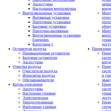
Аксессуары
запр
Настольные вентиляторы
конд
Вентиляционные установки
Монт
Вытяжные установки
отоп
Приточные установки
тепл
Бытовые установки
обор
Приточно-вытяжные
Монт
Вентиляционные установки
конт
Energolux
упра
Категория 1
дост
Осушители воздуха
Проектиро
Промышленные осушители
Прое
Бытовые осушители
сист
Аксессуары
конд
Очистка воздуха
Прое
Очистители воздуха
сист
Ионизатор воздуха
и уп
Обеззараживатели
эвак
Котлы отопления
Прое
Аксессуары
сист
Настенные газовые
упра
Электрические
дост
Твердотопливные
Прое
Напольные газовые
стру