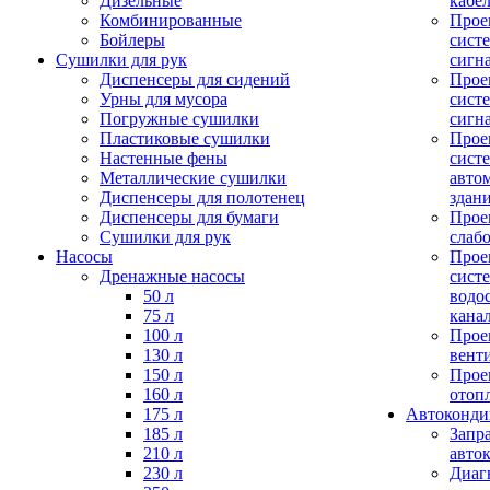
Дизельные
кабе
Комбинированные
Прое
Бойлеры
сист
Сушилки для рук
сигн
Диспенсеры для сидений
Прое
Урны для мусора
сист
Погружные сушилки
сигн
Пластиковые сушилки
Прое
Настенные фены
сист
Металлические сушилки
авто
Диспенсеры для полотенец
здан
Диспенсеры для бумаги
Прое
Сушилки для рук
слаб
Насосы
Прое
Дренажные насосы
сист
50 л
водо
75 л
кана
100 л
Прое
130 л
вент
150 л
Прое
160 л
отоп
175 л
Автоконд
185 л
Запр
210 л
авто
230 л
Диаг