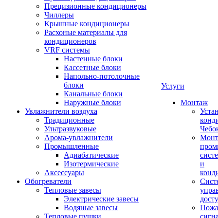
Прецизионные кондиционеры
Чиллеры
Крышные кондиционеры
Расхоные материалы для
кондиционеров
VRF системы
Настенные блоки
Кассетные блоки
Напольно-потолочные
блоки
Услуги
Канальные блоки
Наружные блоки
Монтаж
Увлажнители воздуха
Уста
Традиционные
конд
Ультразвуковые
Чебо
Арома-увлажнители
Мон
Промышленныe
пром
Адиабатические
сист
Изотермические
и
Аксессуары
конд
Обогреватели
Сист
Тепловые завесы
упра
Электрические завесы
дост
Водяные завесы
Пожа
Тепловые пушки
сигн