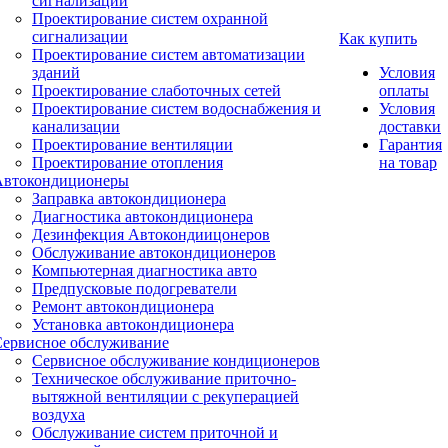
сигнализации
Проектирование систем охранной
сигнализации
Как купить
Проектирование систем автоматизации
зданий
Условия
Проектирование слаботочных сетей
оплаты
Проектирование систем водоснабжения и
Условия
канализации
доставки
Проектирование вентиляции
Гарантия
Проектирование отопления
на товар
Автокондиционеры
Заправка автокондиционера
Диагностика автокондиционера
Дезинфекция Автокондиицонеров
Обслуживание автокондиционеров
Компьютерная диагностика авто
Предпусковые подогреватели
Ремонт автокондиционера
Установка автокондиционера
Сервисное обслуживание
Сервисное обслуживание кондиционеров
Техническое обслуживание приточно-
вытяжной вентиляции с рекуперацией
воздуха
Обслуживание систем приточной и