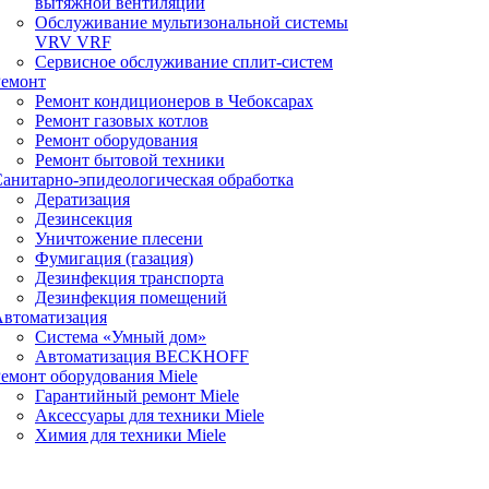
вытяжной вентиляции
Обслуживание мультизональной системы
VRV VRF
Сервисное обслуживание сплит-систем
Ремонт
Ремонт кондиционеров в Чебоксарах
Ремонт газовых котлов
Ремонт оборудования
Ремонт бытовой техники
анитарно-эпидеологическая обработка
Дератизация
Дезинсекция
Уничтожение плесени
Фумигация (газация)
Дезинфекция транспорта
Дезинфекция помещений
Автоматизация
Система «Умный дом»
Автоматизация BECKHOFF
емонт оборудования Miele
Гарантийный ремонт Miele
Аксессуары для техники Miele
Химия для техники Miele