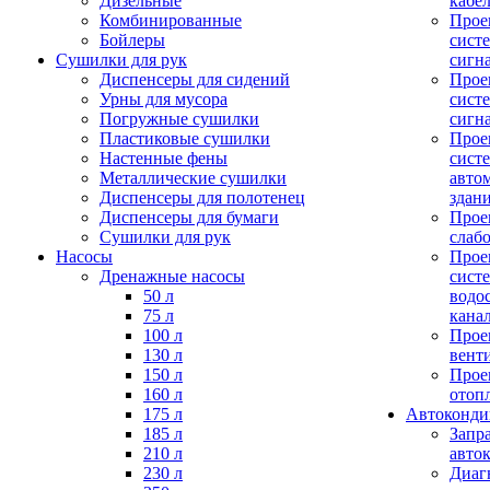
Дизельные
кабе
Комбинированные
Прое
Бойлеры
сист
Сушилки для рук
сигн
Диспенсеры для сидений
Прое
Урны для мусора
сист
Погружные сушилки
сигн
Пластиковые сушилки
Прое
Настенные фены
сист
Металлические сушилки
авто
Диспенсеры для полотенец
здан
Диспенсеры для бумаги
Прое
Сушилки для рук
слаб
Насосы
Прое
Дренажные насосы
сист
50 л
водо
75 л
кана
100 л
Прое
130 л
вент
150 л
Прое
160 л
отоп
175 л
Автоконд
185 л
Запр
210 л
авто
230 л
Диаг