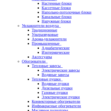
Настенные блоки
Кассетные блоки
Напольно-потолочные блоки
Канальные блоки
Наружные блоки
Увлажнители воздуха
Традиционные
Ультразвуковые
Арома-увлажнители
Промышленныe
Адиабатические
Изотермические
Аксессуары
Обогреватели
Тепловые завесы
Электрические завесы
Водяные завесы
Тепловые пушки
Водяные пушки
Дизельные пушки
Газовые пушки
Электрические пушки
Конвекторные обогреватели
Инфракрасные обогреватели
Масляные радиаторы