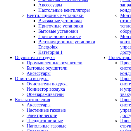
Аксессуары
запр
Настольные вентиляторы
конд
Вентиляционные установки
Монт
Вытяжные установки
отоп
Приточные установки
тепл
Бытовые установки
обор
Приточно-вытяжные
Монт
Вентиляционные установки
конт
Energolux
упра
Категория 1
дост
Осушители воздуха
Проектиро
Промышленные осушители
Прое
Бытовые осушители
сист
Аксессуары
конд
Очистка воздуха
Прое
Очистители воздуха
сист
Ионизатор воздуха
и уп
Обеззараживатели
эвак
Котлы отопления
Прое
Аксессуары
сист
Настенные газовые
упра
Электрические
дост
Твердотопливные
Прое
Напольные газовые
стру