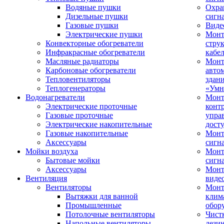
Водяные пушки
Охра
Дизельные пушки
сигн
Газовые пушки
Виде
Электрические пушки
Мон
Конвекторные обогреватели
стру
Инфракрасные обогреватели
кабе
Масляные радиаторы
Монт
Карбоновые обогреватели
авто
Тепловентиляторы
здан
Теплогенераторы
«Умн
Водонагреватели
Монт
Электрические проточные
конт
Газовые проточные
упра
Электрические накопительные
дост
Газовые накопительные
Монт
Аксессуары
сигн
Мойки воздуха
Монт
Бытовые мойки
сигн
Аксессуары
Мон
Вентиляция
виде
Вентиляторы
Мон
Вытяжки для ванной
клим
Промышленные
обор
Потолочные вентиляторы
Чист
Напольные вентиляторы
дези