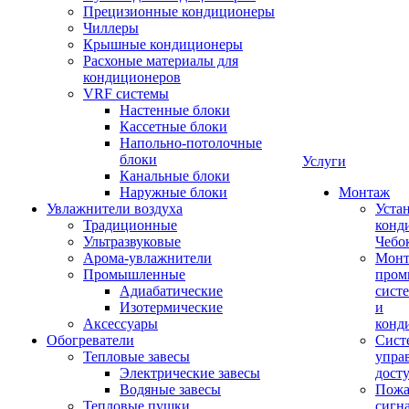
Прецизионные кондиционеры
Чиллеры
Крышные кондиционеры
Расхоные материалы для
кондиционеров
VRF системы
Настенные блоки
Кассетные блоки
Напольно-потолочные
блоки
Услуги
Канальные блоки
Наружные блоки
Монтаж
Увлажнители воздуха
Уста
Традиционные
конд
Ультразвуковые
Чебо
Арома-увлажнители
Мон
Промышленныe
пром
Адиабатические
сист
Изотермические
и
Аксессуары
конд
Обогреватели
Сист
Тепловые завесы
упра
Электрические завесы
дост
Водяные завесы
Пожа
Тепловые пушки
сигн