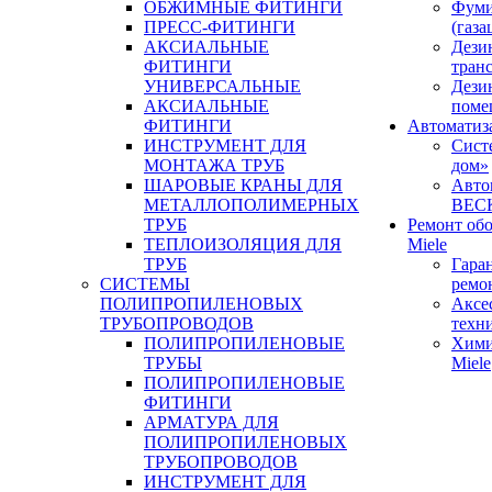
ОБЖИМНЫЕ ФИТИНГИ
Фуми
ПРЕСС-ФИТИНГИ
(газа
АКСИАЛЬНЫЕ
Дези
ФИТИНГИ
тран
УНИВЕРСАЛЬНЫЕ
Дези
АКСИАЛЬНЫЕ
поме
ФИТИНГИ
Автоматиз
ИНСТРУМЕНТ ДЛЯ
Сист
МОНТАЖА ТРУБ
дом»
ШАРОВЫЕ КРАНЫ ДЛЯ
Авто
МЕТАЛЛОПОЛИМЕРНЫХ
BEC
ТРУБ
Ремонт об
ТЕПЛОИЗОЛЯЦИЯ ДЛЯ
Miele
ТРУБ
Гара
СИСТЕМЫ
ремо
ПОЛИПРОПИЛЕНОВЫХ
Аксе
ТРУБОПРОВОДОВ
техн
ПОЛИПРОПИЛЕНОВЫЕ
Хими
ТРУБЫ
Miele
ПОЛИПРОПИЛЕНОВЫЕ
ФИТИНГИ
АРМАТУРА ДЛЯ
ПОЛИПРОПИЛЕНОВЫХ
ТРУБОПРОВОДОВ
ИНСТРУМЕНТ ДЛЯ