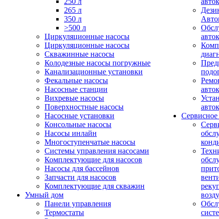
250 л
авто
265 л
Дези
350 л
Авто
>500 л
Обсл
Циркуляционные насосы
авто
Циркуляционные насосы
Комп
Скважинные насосы
диаг
Колодезные насосы погружные
Пред
Канализационные установки
подо
Фекальные насосы
Ремо
Насосные станции
авто
Вихревые насосы
Уста
Поверхностные насосы
авто
Насосные установки
Сервисное
Консольные насосы
Серв
Насосы инлайн
обсл
Многоступенчатые насосы
конд
Системы управления насосами
Техн
Комплектующие для насосов
обсл
Насосы для бассейнов
прит
Запчасти для насосов
вент
Комплектующие для скважин
реку
Умный дом
возд
Панели управления
Обсл
Термостаты
сист