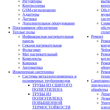
Регуляторы
вытя
Контроллеры
вент
GSM-сигнализации
Обсл
Адаптеры
муль
Датчики
сист
Дополнительное оборудование
Серв
Программное обеспечение
обсл
Теплые полы
спли
Инфракрасная нагревательная
Ремонт
панель
Ремо
Секция нагревательная
конд
Фольгомат
Чебо
Мат нагревательный
Ремо
Комплекты
котл
Коврики
Ремо
Автоматика
обор
Инженерная сантехника
Ремо
Системы металлополимерных и
техн
полимерных трубопроводов
Санитарно
ТРУБЫ ИЗ СШИТОГО
эпидеолог
ПОЛИЭТИЛЕНА
обработка
ТРУБЫ ИЗ
Дера
ПОЛИЭТИЛЕНА
Дези
ПОВЫШЕННОЙ
Унич
ТЕРМОСТОЙКОСТИ
плес