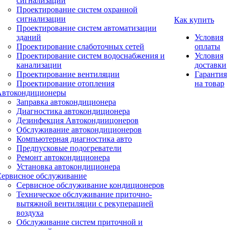
сигнализации
Проектирование систем охранной
сигнализации
Как купить
Проектирование систем автоматизации
зданий
Условия
Проектирование слаботочных сетей
оплаты
Проектирование систем водоснабжения и
Условия
канализации
доставки
Проектирование вентиляции
Гарантия
Проектирование отопления
на товар
Автокондиционеры
Заправка автокондиционера
Диагностика автокондиционера
Дезинфекция Автокондиицонеров
Обслуживание автокондиционеров
Компьютерная диагностика авто
Предпусковые подогреватели
Ремонт автокондиционера
Установка автокондиционера
Сервисное обслуживание
Сервисное обслуживание кондиционеров
Техническое обслуживание приточно-
вытяжной вентиляции с рекуперацией
воздуха
Обслуживание систем приточной и