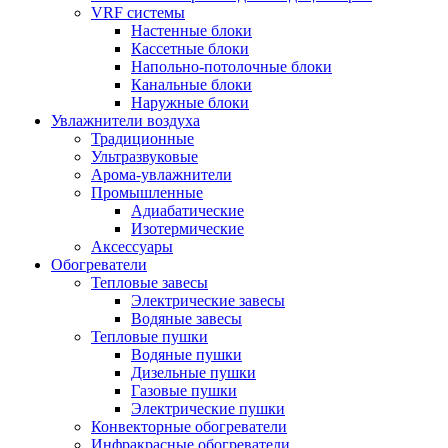
VRF системы
Настенные блоки
Кассетные блоки
Напольно-потолочные блоки
Канальные блоки
Наружные блоки
Увлажнители воздуха
Традиционные
Ультразвуковые
Арома-увлажнители
Промышленныe
Адиабатические
Изотермические
Аксессуары
Обогреватели
Тепловые завесы
Электрические завесы
Водяные завесы
Тепловые пушки
Водяные пушки
Дизельные пушки
Газовые пушки
Электрические пушки
Конвекторные обогреватели
Инфракрасные обогреватели