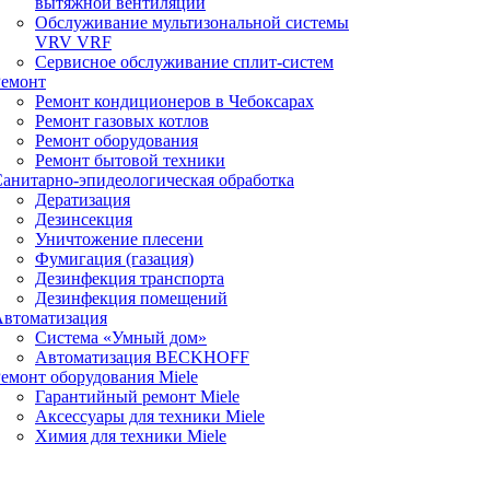
вытяжной вентиляции
Обслуживание мультизональной системы
VRV VRF
Сервисное обслуживание сплит-систем
Ремонт
Ремонт кондиционеров в Чебоксарах
Ремонт газовых котлов
Ремонт оборудования
Ремонт бытовой техники
анитарно-эпидеологическая обработка
Дератизация
Дезинсекция
Уничтожение плесени
Фумигация (газация)
Дезинфекция транспорта
Дезинфекция помещений
Автоматизация
Система «Умный дом»
Автоматизация BECKHOFF
емонт оборудования Miele
Гарантийный ремонт Miele
Аксессуары для техники Miele
Химия для техники Miele