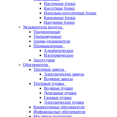
Настенные блоки
Кассетные блоки
Напольно-потолочные блоки
Канальные блоки
Наружные блоки
Увлажнители воздуха
Традиционные
Ультразвуковые
Арома-увлажнители
Промышленныe
Адиабатические
Изотермические
Аксессуары
Обогреватели
Тепловые завесы
Электрические завесы
Водяные завесы
Тепловые пушки
Водяные пушки
Дизельные пушки
Газовые пушки
Электрические пушки
Конвекторные обогреватели
Инфракрасные обогреватели
Масляные радиаторы