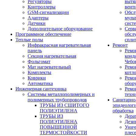
Регуляторы
вытя
Контроллеры
вент
GSM-сигнализации
Обсл
Адаптеры
муль
Датчики
сист
Дополнительное оборудование
Серв
Программное обеспечение
обсл
Теплые полы
спли
Инфракрасная нагревательная
Ремонт
панель
Ремо
Секция нагревательная
конд
Фольгомат
Чебо
Мат нагревательный
Ремо
Комплекты
котл
Коврики
Ремо
Автоматика
обор
Инженерная сантехника
Ремо
Системы металлополимерных и
техн
полимерных трубопроводов
Санитарно
ТРУБЫ ИЗ СШИТОГО
эпидеолог
ПОЛИЭТИЛЕНА
обработка
ТРУБЫ ИЗ
Дера
ПОЛИЭТИЛЕНА
Дези
ПОВЫШЕННОЙ
Унич
ТЕРМОСТОЙКОСТИ
плес