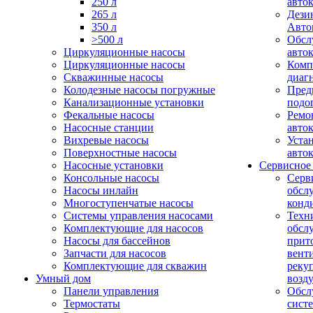
250 л
авто
265 л
Дези
350 л
Авто
>500 л
Обсл
Циркуляционные насосы
авто
Циркуляционные насосы
Комп
Скважинные насосы
диаг
Колодезные насосы погружные
Пред
Канализационные установки
подо
Фекальные насосы
Ремо
Насосные станции
авто
Вихревые насосы
Уста
Поверхностные насосы
авто
Насосные установки
Сервисное
Консольные насосы
Серв
Насосы инлайн
обсл
Многоступенчатые насосы
конд
Системы управления насосами
Техн
Комплектующие для насосов
обсл
Насосы для бассейнов
прит
Запчасти для насосов
вент
Комплектующие для скважин
реку
Умный дом
возд
Панели управления
Обсл
Термостаты
сист