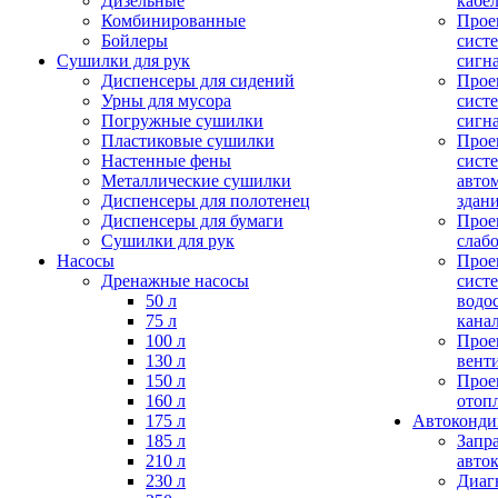
Дизельные
кабе
Комбинированные
Прое
Бойлеры
сист
Сушилки для рук
сигн
Диспенсеры для сидений
Прое
Урны для мусора
сист
Погружные сушилки
сигн
Пластиковые сушилки
Прое
Настенные фены
сист
Металлические сушилки
авто
Диспенсеры для полотенец
здан
Диспенсеры для бумаги
Прое
Сушилки для рук
слаб
Насосы
Прое
Дренажные насосы
сист
50 л
водо
75 л
кана
100 л
Прое
130 л
вент
150 л
Прое
160 л
отоп
175 л
Автоконд
185 л
Запр
210 л
авто
230 л
Диаг