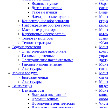
Водяные пушки
Охра
Дизельные пушки
сигн
Газовые пушки
Виде
Электрические пушки
Мон
Конвекторные обогреватели
стру
Инфракрасные обогреватели
кабе
Масляные радиаторы
Монт
Карбоновые обогреватели
авто
Тепловентиляторы
здан
Теплогенераторы
«Умн
Водонагреватели
Монт
Электрические проточные
конт
Газовые проточные
упра
Электрические накопительные
дост
Газовые накопительные
Монт
Аксессуары
сигн
Мойки воздуха
Монт
Бытовые мойки
сигн
Аксессуары
Мон
Вентиляция
виде
Вентиляторы
Мон
Вытяжки для ванной
клим
Промышленные
обор
Потолочные вентиляторы
Чист
Напольные вентиляторы
дези