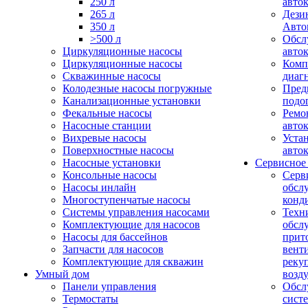
250 л
авто
265 л
Дези
350 л
Авто
>500 л
Обсл
Циркуляционные насосы
авто
Циркуляционные насосы
Комп
Скважинные насосы
диаг
Колодезные насосы погружные
Пред
Канализационные установки
подо
Фекальные насосы
Ремо
Насосные станции
авто
Вихревые насосы
Уста
Поверхностные насосы
авто
Насосные установки
Сервисное
Консольные насосы
Серв
Насосы инлайн
обсл
Многоступенчатые насосы
конд
Системы управления насосами
Техн
Комплектующие для насосов
обсл
Насосы для бассейнов
прит
Запчасти для насосов
вент
Комплектующие для скважин
реку
Умный дом
возд
Панели управления
Обсл
Термостаты
сист