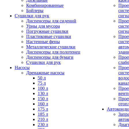
Дизельные
кабе
Комбинированные
Прое
Бойлеры
сист
Сушилки для рук
сигн
Диспенсеры для сидений
Прое
Урны для мусора
сист
Погружные сушилки
сигн
Пластиковые сушилки
Прое
Настенные фены
сист
Металлические сушилки
авто
Диспенсеры для полотенец
здан
Диспенсеры для бумаги
Прое
Сушилки для рук
слаб
Насосы
Прое
Дренажные насосы
сист
50 л
водо
75 л
кана
100 л
Прое
130 л
вент
150 л
Прое
160 л
отоп
175 л
Автоконд
185 л
Запр
210 л
авто
230 л
Диаг