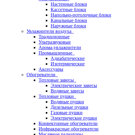
Настенные блоки
Кассетные блоки
Напольно-потолочные блоки
Канальные блоки
Наружные блоки
Увлажнители воздуха
Традиционные
Ультразвуковые
Арома-увлажнители
Промышленныe
Адиабатические
Изотермические
Аксессуары
Обогреватели
Тепловые завесы
Электрические завесы
Водяные завесы
Тепловые пушки
Водяные пушки
Дизельные пушки
Газовые пушки
Электрические пушки
Конвекторные обогреватели
Инфракрасные обогреватели
Масляные радиаторы