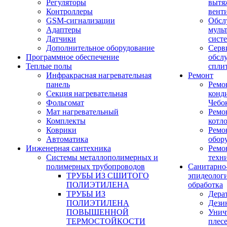
Регуляторы
вытя
Контроллеры
вент
GSM-сигнализации
Обсл
Адаптеры
муль
Датчики
сист
Дополнительное оборудование
Серв
Программное обеспечение
обсл
Теплые полы
спли
Инфракрасная нагревательная
Ремонт
панель
Ремо
Секция нагревательная
конд
Фольгомат
Чебо
Мат нагревательный
Ремо
Комплекты
котл
Коврики
Ремо
Автоматика
обор
Инженерная сантехника
Ремо
Системы металлополимерных и
техн
полимерных трубопроводов
Санитарно
ТРУБЫ ИЗ СШИТОГО
эпидеолог
ПОЛИЭТИЛЕНА
обработка
ТРУБЫ ИЗ
Дера
ПОЛИЭТИЛЕНА
Дези
ПОВЫШЕННОЙ
Унич
ТЕРМОСТОЙКОСТИ
плес