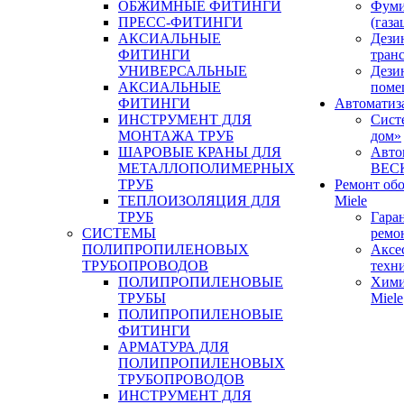
ОБЖИМНЫЕ ФИТИНГИ
Фуми
ПРЕСС-ФИТИНГИ
(газа
АКСИАЛЬНЫЕ
Дези
ФИТИНГИ
тран
УНИВЕРСАЛЬНЫЕ
Дези
АКСИАЛЬНЫЕ
поме
ФИТИНГИ
Автоматиз
ИНСТРУМЕНТ ДЛЯ
Сист
МОНТАЖА ТРУБ
дом»
ШАРОВЫЕ КРАНЫ ДЛЯ
Авто
МЕТАЛЛОПОЛИМЕРНЫХ
BEC
ТРУБ
Ремонт об
ТЕПЛОИЗОЛЯЦИЯ ДЛЯ
Miele
ТРУБ
Гара
СИСТЕМЫ
ремо
ПОЛИПРОПИЛЕНОВЫХ
Аксе
ТРУБОПРОВОДОВ
техн
ПОЛИПРОПИЛЕНОВЫЕ
Хими
ТРУБЫ
Miele
ПОЛИПРОПИЛЕНОВЫЕ
ФИТИНГИ
АРМАТУРА ДЛЯ
ПОЛИПРОПИЛЕНОВЫХ
ТРУБОПРОВОДОВ
ИНСТРУМЕНТ ДЛЯ