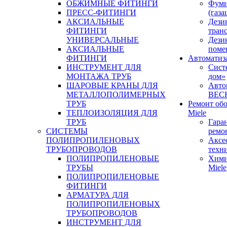
ОБЖИМНЫЕ ФИТИНГИ
Фуми
ПРЕСС-ФИТИНГИ
(газа
АКСИАЛЬНЫЕ
Дези
ФИТИНГИ
тран
УНИВЕРСАЛЬНЫЕ
Дези
АКСИАЛЬНЫЕ
поме
ФИТИНГИ
Автоматиз
ИНСТРУМЕНТ ДЛЯ
Сист
МОНТАЖА ТРУБ
дом»
ШАРОВЫЕ КРАНЫ ДЛЯ
Авто
МЕТАЛЛОПОЛИМЕРНЫХ
BEC
ТРУБ
Ремонт об
ТЕПЛОИЗОЛЯЦИЯ ДЛЯ
Miele
ТРУБ
Гара
СИСТЕМЫ
ремо
ПОЛИПРОПИЛЕНОВЫХ
Аксе
ТРУБОПРОВОДОВ
техн
ПОЛИПРОПИЛЕНОВЫЕ
Хими
ТРУБЫ
Miele
ПОЛИПРОПИЛЕНОВЫЕ
ФИТИНГИ
АРМАТУРА ДЛЯ
ПОЛИПРОПИЛЕНОВЫХ
ТРУБОПРОВОДОВ
ИНСТРУМЕНТ ДЛЯ