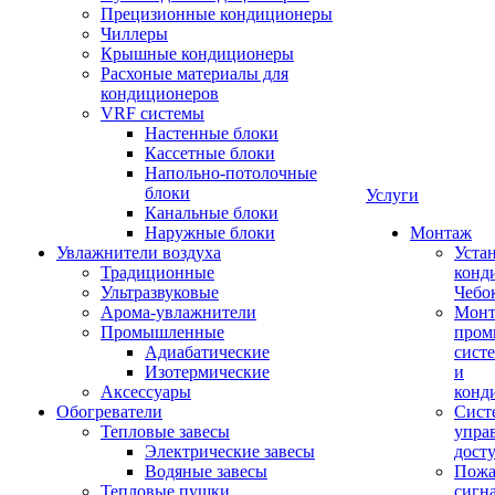
Прецизионные кондиционеры
Чиллеры
Крышные кондиционеры
Расхоные материалы для
кондиционеров
VRF системы
Настенные блоки
Кассетные блоки
Напольно-потолочные
блоки
Услуги
Канальные блоки
Наружные блоки
Монтаж
Увлажнители воздуха
Уста
Традиционные
конд
Ультразвуковые
Чебо
Арома-увлажнители
Мон
Промышленныe
пром
Адиабатические
сист
Изотермические
и
Аксессуары
конд
Обогреватели
Сист
Тепловые завесы
упра
Электрические завесы
дост
Водяные завесы
Пожа
Тепловые пушки
сигн