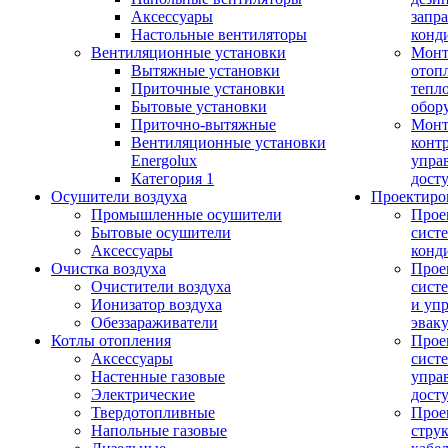
Аксессуары
запр
Настольные вентиляторы
конд
Вентиляционные установки
Монт
Вытяжные установки
отоп
Приточные установки
тепл
Бытовые установки
обор
Приточно-вытяжные
Монт
Вентиляционные установки
конт
Energolux
упра
Категория 1
дост
Осушители воздуха
Проектиро
Промышленные осушители
Прое
Бытовые осушители
сист
Аксессуары
конд
Очистка воздуха
Прое
Очистители воздуха
сист
Ионизатор воздуха
и уп
Обеззараживатели
эвак
Котлы отопления
Прое
Аксессуары
сист
Настенные газовые
упра
Электрические
дост
Твердотопливные
Прое
Напольные газовые
стру