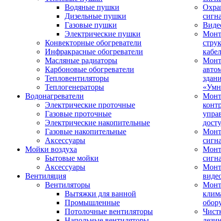
Водяные пушки
Охра
Дизельные пушки
сигн
Газовые пушки
Виде
Электрические пушки
Мон
Конвекторные обогреватели
стру
Инфракрасные обогреватели
кабе
Масляные радиаторы
Монт
Карбоновые обогреватели
авто
Тепловентиляторы
здан
Теплогенераторы
«Умн
Водонагреватели
Монт
Электрические проточные
конт
Газовые проточные
упра
Электрические накопительные
дост
Газовые накопительные
Монт
Аксессуары
сигн
Мойки воздуха
Монт
Бытовые мойки
сигн
Аксессуары
Мон
Вентиляция
виде
Вентиляторы
Мон
Вытяжки для ванной
клим
Промышленные
обор
Потолочные вентиляторы
Чист
Напольные вентиляторы
дези