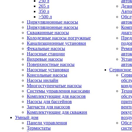
250 л
авто
265 л
Дези
350 л
Авто
>500 л
Обсл
Циркуляционные насосы
авто
Циркуляционные насосы
Комп
Скважинные насосы
диаг
Колодезные насосы погружные
Пред
Канализационные установки
подо
Фекальные насосы
Ремо
Насосные станции
авто
Вихревые насосы
Уста
Поверхностные насосы
авто
Насосные установки
Сервисное
Консольные насосы
Серв
Насосы инлайн
обсл
Многоступенчатые насосы
конд
Системы управления насосами
Техн
Комплектующие для насосов
обсл
Насосы для бассейнов
прит
Запчасти для насосов
вент
Комплектующие для скважин
реку
Умный дом
возд
Панели управления
Обсл
Термостаты
сист