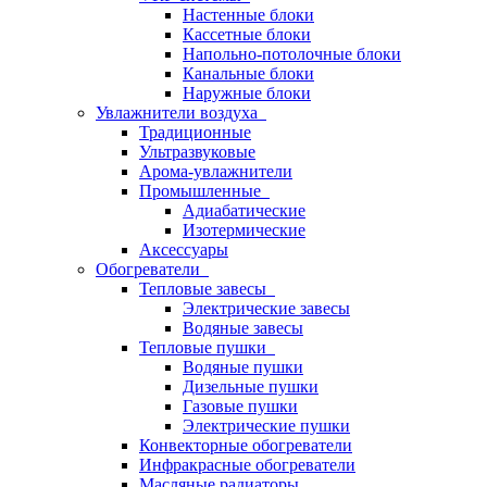
Настенные блоки
Кассетные блоки
Напольно-потолочные блоки
Канальные блоки
Наружные блоки
Увлажнители воздуха
Традиционные
Ультразвуковые
Арома-увлажнители
Промышленныe
Адиабатические
Изотермические
Аксессуары
Обогреватели
Тепловые завесы
Электрические завесы
Водяные завесы
Тепловые пушки
Водяные пушки
Дизельные пушки
Газовые пушки
Электрические пушки
Конвекторные обогреватели
Инфракрасные обогреватели
Масляные радиаторы