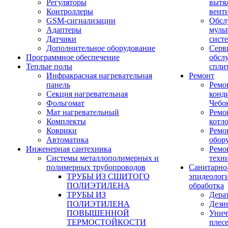
Регуляторы
вытя
Контроллеры
вент
GSM-сигнализации
Обсл
Адаптеры
муль
Датчики
сист
Дополнительное оборудование
Серв
Программное обеспечение
обсл
Теплые полы
спли
Инфракрасная нагревательная
Ремонт
панель
Ремо
Секция нагревательная
конд
Фольгомат
Чебо
Мат нагревательный
Ремо
Комплекты
котл
Коврики
Ремо
Автоматика
обор
Инженерная сантехника
Ремо
Системы металлополимерных и
техн
полимерных трубопроводов
Санитарно
ТРУБЫ ИЗ СШИТОГО
эпидеолог
ПОЛИЭТИЛЕНА
обработка
ТРУБЫ ИЗ
Дера
ПОЛИЭТИЛЕНА
Дези
ПОВЫШЕННОЙ
Унич
ТЕРМОСТОЙКОСТИ
плес