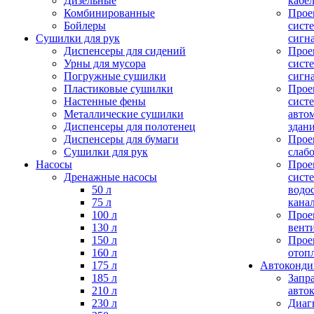
Дизельные
кабе
Комбинированные
Прое
Бойлеры
сист
Сушилки для рук
сигн
Диспенсеры для сидений
Прое
Урны для мусора
сист
Погружные сушилки
сигн
Пластиковые сушилки
Прое
Настенные фены
сист
Металлические сушилки
авто
Диспенсеры для полотенец
здан
Диспенсеры для бумаги
Прое
Сушилки для рук
слаб
Насосы
Прое
Дренажные насосы
сист
50 л
водо
75 л
кана
100 л
Прое
130 л
вент
150 л
Прое
160 л
отоп
175 л
Автоконд
185 л
Запр
210 л
авто
230 л
Диаг