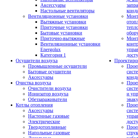
Аксессуары
запр
Настольные вентиляторы
конд
Вентиляционные установки
Монт
Вытяжные установки
отоп
Приточные установки
тепл
Бытовые установки
обор
Приточно-вытяжные
Монт
Вентиляционные установки
конт
Energolux
упра
Категория 1
дост
Осушители воздуха
Проектиро
Промышленные осушители
Прое
Бытовые осушители
сист
Аксессуары
конд
Очистка воздуха
Прое
Очистители воздуха
сист
Ионизатор воздуха
и уп
Обеззараживатели
эвак
Котлы отопления
Прое
Аксессуары
сист
Настенные газовые
упра
Электрические
дост
Твердотопливные
Прое
Напольные газовые
стру