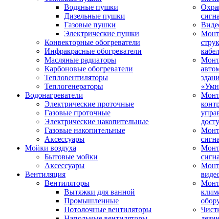
Водяные пушки
Охра
Дизельные пушки
сигн
Газовые пушки
Виде
Электрические пушки
Мон
Конвекторные обогреватели
стру
Инфракрасные обогреватели
кабе
Масляные радиаторы
Монт
Карбоновые обогреватели
авто
Тепловентиляторы
здан
Теплогенераторы
«Умн
Водонагреватели
Монт
Электрические проточные
конт
Газовые проточные
упра
Электрические накопительные
дост
Газовые накопительные
Монт
Аксессуары
сигн
Мойки воздуха
Монт
Бытовые мойки
сигн
Аксессуары
Мон
Вентиляция
виде
Вентиляторы
Мон
Вытяжки для ванной
клим
Промышленные
обор
Потолочные вентиляторы
Чист
Напольные вентиляторы
дези