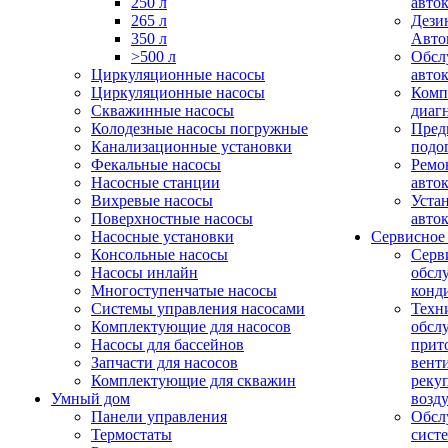
250 л
авто
265 л
Дези
350 л
Авто
>500 л
Обсл
Циркуляционные насосы
авто
Циркуляционные насосы
Комп
Скважинные насосы
диаг
Колодезные насосы погружные
Пред
Канализационные установки
подо
Фекальные насосы
Ремо
Насосные станции
авто
Вихревые насосы
Уста
Поверхностные насосы
авто
Насосные установки
Сервисное
Консольные насосы
Серв
Насосы инлайн
обсл
Многоступенчатые насосы
конд
Системы управления насосами
Техн
Комплектующие для насосов
обсл
Насосы для бассейнов
прит
Запчасти для насосов
вент
Комплектующие для скважин
реку
Умный дом
возд
Панели управления
Обсл
Термостаты
сист