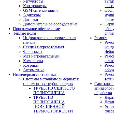
Регуляторы
вытя
Контроллеры
вент
GSM-сигнализации
Обсл
Адаптеры
муль
Датчики
сист
Дополнительное оборудование
Серв
Программное обеспечение
обсл
Теплые полы
спли
Инфракрасная нагревательная
Ремонт
панель
Ремо
Секция нагревательная
конд
Фольгомат
Чебо
Мат нагревательный
Ремо
Комплекты
котл
Коврики
Ремо
Автоматика
обор
Инженерная сантехника
Ремо
Системы металлополимерных и
техн
полимерных трубопроводов
Санитарно
ТРУБЫ ИЗ СШИТОГО
эпидеолог
ПОЛИЭТИЛЕНА
обработка
ТРУБЫ ИЗ
Дера
ПОЛИЭТИЛЕНА
Дези
ПОВЫШЕННОЙ
Унич
ТЕРМОСТОЙКОСТИ
плес