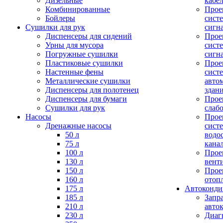
Дизельные
кабе
Комбинированные
Прое
Бойлеры
сист
Сушилки для рук
сигн
Диспенсеры для сидений
Прое
Урны для мусора
сист
Погружные сушилки
сигн
Пластиковые сушилки
Прое
Настенные фены
сист
Металлические сушилки
авто
Диспенсеры для полотенец
здан
Диспенсеры для бумаги
Прое
Сушилки для рук
слаб
Насосы
Прое
Дренажные насосы
сист
50 л
водо
75 л
кана
100 л
Прое
130 л
вент
150 л
Прое
160 л
отоп
175 л
Автоконд
185 л
Запр
210 л
авто
230 л
Диаг