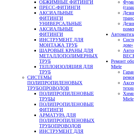
ОБЖИМНЫЕ ФИТИНГИ
Фуми
ПРЕСС-ФИТИНГИ
(газа
АКСИАЛЬНЫЕ
Дези
ФИТИНГИ
тран
УНИВЕРСАЛЬНЫЕ
Дези
АКСИАЛЬНЫЕ
поме
ФИТИНГИ
Автоматиз
ИНСТРУМЕНТ ДЛЯ
Сист
МОНТАЖА ТРУБ
дом»
ШАРОВЫЕ КРАНЫ ДЛЯ
Авто
МЕТАЛЛОПОЛИМЕРНЫХ
BEC
ТРУБ
Ремонт об
ТЕПЛОИЗОЛЯЦИЯ ДЛЯ
Miele
ТРУБ
Гара
СИСТЕМЫ
ремо
ПОЛИПРОПИЛЕНОВЫХ
Аксе
ТРУБОПРОВОДОВ
техн
ПОЛИПРОПИЛЕНОВЫЕ
Хими
ТРУБЫ
Miele
ПОЛИПРОПИЛЕНОВЫЕ
ФИТИНГИ
АРМАТУРА ДЛЯ
ПОЛИПРОПИЛЕНОВЫХ
ТРУБОПРОВОДОВ
ИНСТРУМЕНТ ДЛЯ