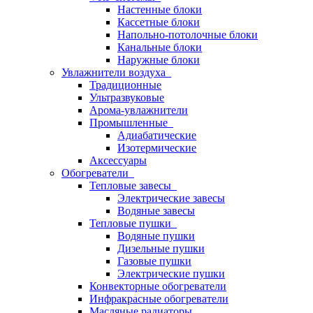
Настенные блоки
Кассетные блоки
Напольно-потолочные блоки
Канальные блоки
Наружные блоки
Увлажнители воздуха
Традиционные
Ультразвуковые
Арома-увлажнители
Промышленныe
Адиабатические
Изотермические
Аксессуары
Обогреватели
Тепловые завесы
Электрические завесы
Водяные завесы
Тепловые пушки
Водяные пушки
Дизельные пушки
Газовые пушки
Электрические пушки
Конвекторные обогреватели
Инфракрасные обогреватели
Масляные радиаторы