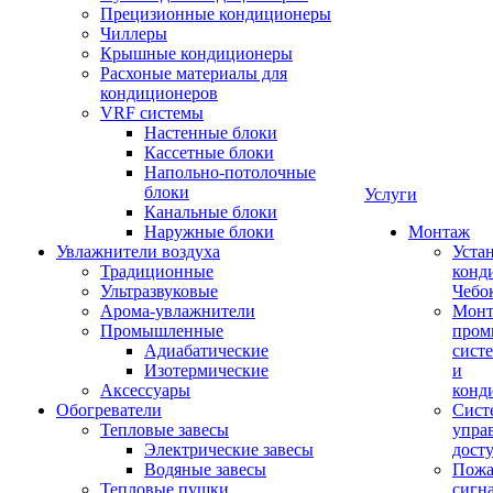
Прецизионные кондиционеры
Чиллеры
Крышные кондиционеры
Расхоные материалы для
кондиционеров
VRF системы
Настенные блоки
Кассетные блоки
Напольно-потолочные
блоки
Услуги
Канальные блоки
Наружные блоки
Монтаж
Увлажнители воздуха
Уста
Традиционные
конд
Ультразвуковые
Чебо
Арома-увлажнители
Мон
Промышленныe
пром
Адиабатические
сист
Изотермические
и
Аксессуары
конд
Обогреватели
Сист
Тепловые завесы
упра
Электрические завесы
дост
Водяные завесы
Пожа
Тепловые пушки
сигн