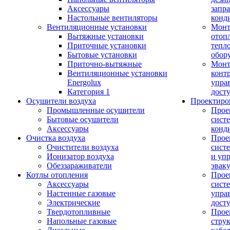
Аксессуары
запр
Настольные вентиляторы
конд
Вентиляционные установки
Монт
Вытяжные установки
отоп
Приточные установки
тепл
Бытовые установки
обор
Приточно-вытяжные
Монт
Вентиляционные установки
конт
Energolux
упра
Категория 1
дост
Осушители воздуха
Проектиро
Промышленные осушители
Прое
Бытовые осушители
сист
Аксессуары
конд
Очистка воздуха
Прое
Очистители воздуха
сист
Ионизатор воздуха
и уп
Обеззараживатели
эвак
Котлы отопления
Прое
Аксессуары
сист
Настенные газовые
упра
Электрические
дост
Твердотопливные
Прое
Напольные газовые
стру