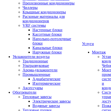
Прецизионные кондиционеры
Чиллеры
Крышные кондиционеры
Расхоные материалы для
кондиционеров
VRF системы
Настенные блоки
Кассетные блоки
Напольно-потолочные
блоки
Услуги
Канальные блоки
Наружные блоки
Монтаж
Увлажнители воздуха
Уста
Традиционные
конд
Ультразвуковые
Чебо
Арома-увлажнители
Мон
Промышленныe
пром
Адиабатические
сист
Изотермические
и
Аксессуары
конд
Обогреватели
Сист
Тепловые завесы
упра
Электрические завесы
дост
Водяные завесы
Пожа
Тепловые пушки
сигн