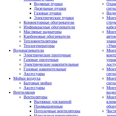
Водяные пушки
Охра
Дизельные пушки
сигн
Газовые пушки
Виде
Электрические пушки
Мон
Конвекторные обогреватели
стру
Инфракрасные обогреватели
кабе
Масляные радиаторы
Монт
Карбоновые обогреватели
авто
Тепловентиляторы
здан
Теплогенераторы
«Умн
Водонагреватели
Монт
Электрические проточные
конт
Газовые проточные
упра
Электрические накопительные
дост
Газовые накопительные
Монт
Аксессуары
сигн
Мойки воздуха
Монт
Бытовые мойки
сигн
Аксессуары
Мон
Вентиляция
виде
Вентиляторы
Мон
Вытяжки для ванной
клим
Промышленные
обор
Потолочные вентиляторы
Чист
Напольные вентиляторы
дези