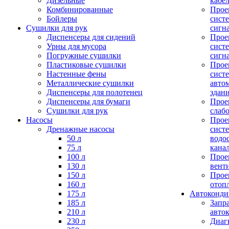
Дизельные
кабе
Комбинированные
Прое
Бойлеры
сист
Сушилки для рук
сигн
Диспенсеры для сидений
Прое
Урны для мусора
сист
Погружные сушилки
сигн
Пластиковые сушилки
Прое
Настенные фены
сист
Металлические сушилки
авто
Диспенсеры для полотенец
здан
Диспенсеры для бумаги
Прое
Сушилки для рук
слаб
Насосы
Прое
Дренажные насосы
сист
50 л
водо
75 л
кана
100 л
Прое
130 л
вент
150 л
Прое
160 л
отоп
175 л
Автоконд
185 л
Запр
210 л
авто
230 л
Диаг