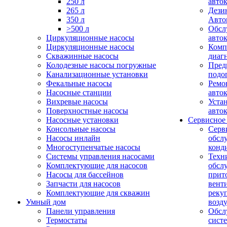
250 л
авто
265 л
Дези
350 л
Авто
>500 л
Обсл
Циркуляционные насосы
авто
Циркуляционные насосы
Комп
Скважинные насосы
диаг
Колодезные насосы погружные
Пред
Канализационные установки
подо
Фекальные насосы
Ремо
Насосные станции
авто
Вихревые насосы
Уста
Поверхностные насосы
авто
Насосные установки
Сервисное
Консольные насосы
Серв
Насосы инлайн
обсл
Многоступенчатые насосы
конд
Системы управления насосами
Техн
Комплектующие для насосов
обсл
Насосы для бассейнов
прит
Запчасти для насосов
вент
Комплектующие для скважин
реку
Умный дом
возд
Панели управления
Обсл
Термостаты
сист