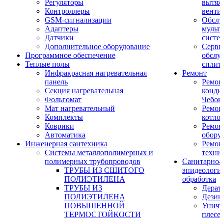
Регуляторы
вытя
Контроллеры
вент
GSM-сигнализации
Обсл
Адаптеры
муль
Датчики
сист
Дополнительное оборудование
Серв
Программное обеспечение
обсл
Теплые полы
спли
Инфракрасная нагревательная
Ремонт
панель
Ремо
Секция нагревательная
конд
Фольгомат
Чебо
Мат нагревательный
Ремо
Комплекты
котл
Коврики
Ремо
Автоматика
обор
Инженерная сантехника
Ремо
Системы металлополимерных и
техн
полимерных трубопроводов
Санитарно
ТРУБЫ ИЗ СШИТОГО
эпидеолог
ПОЛИЭТИЛЕНА
обработка
ТРУБЫ ИЗ
Дера
ПОЛИЭТИЛЕНА
Дези
ПОВЫШЕННОЙ
Унич
ТЕРМОСТОЙКОСТИ
плес