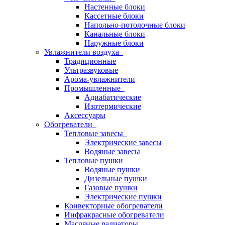
Настенные блоки
Кассетные блоки
Напольно-потолочные блоки
Канальные блоки
Наружные блоки
Увлажнители воздуха
Традиционные
Ультразвуковые
Арома-увлажнители
Промышленныe
Адиабатические
Изотермические
Аксессуары
Обогреватели
Тепловые завесы
Электрические завесы
Водяные завесы
Тепловые пушки
Водяные пушки
Дизельные пушки
Газовые пушки
Электрические пушки
Конвекторные обогреватели
Инфракрасные обогреватели
Масляные радиаторы