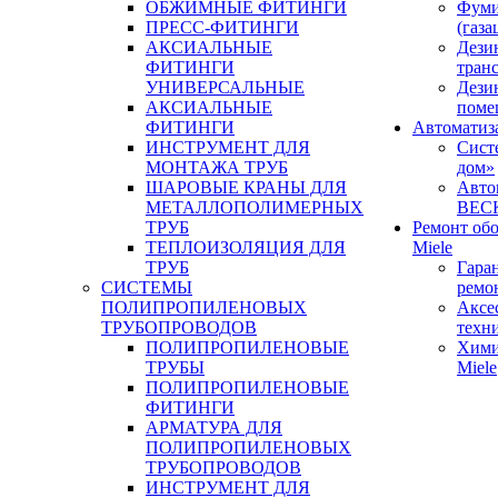
ОБЖИМНЫЕ ФИТИНГИ
Фуми
ПРЕСС-ФИТИНГИ
(газа
АКСИАЛЬНЫЕ
Дези
ФИТИНГИ
тран
УНИВЕРСАЛЬНЫЕ
Дези
АКСИАЛЬНЫЕ
поме
ФИТИНГИ
Автоматиз
ИНСТРУМЕНТ ДЛЯ
Сист
МОНТАЖА ТРУБ
дом»
ШАРОВЫЕ КРАНЫ ДЛЯ
Авто
МЕТАЛЛОПОЛИМЕРНЫХ
BEC
ТРУБ
Ремонт об
ТЕПЛОИЗОЛЯЦИЯ ДЛЯ
Miele
ТРУБ
Гара
СИСТЕМЫ
ремо
ПОЛИПРОПИЛЕНОВЫХ
Аксе
ТРУБОПРОВОДОВ
техн
ПОЛИПРОПИЛЕНОВЫЕ
Хими
ТРУБЫ
Miele
ПОЛИПРОПИЛЕНОВЫЕ
ФИТИНГИ
АРМАТУРА ДЛЯ
ПОЛИПРОПИЛЕНОВЫХ
ТРУБОПРОВОДОВ
ИНСТРУМЕНТ ДЛЯ