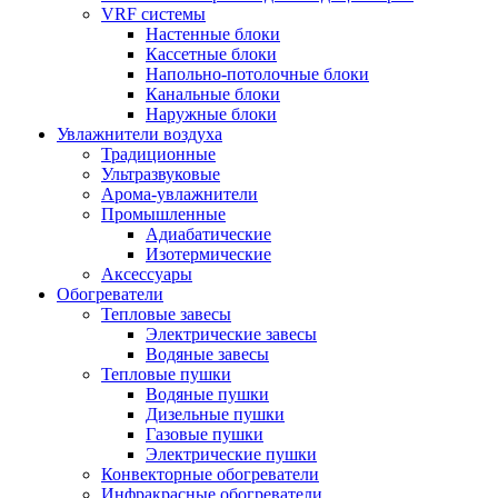
VRF системы
Настенные блоки
Кассетные блоки
Напольно-потолочные блоки
Канальные блоки
Наружные блоки
Увлажнители воздуха
Традиционные
Ультразвуковые
Арома-увлажнители
Промышленныe
Адиабатические
Изотермические
Аксессуары
Обогреватели
Тепловые завесы
Электрические завесы
Водяные завесы
Тепловые пушки
Водяные пушки
Дизельные пушки
Газовые пушки
Электрические пушки
Конвекторные обогреватели
Инфракрасные обогреватели