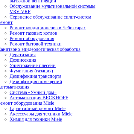
вытяжной вентиляции
Обслуживание мультизональной системы
VRV VRF
Сервисное обслуживание сплит-систем
Ремонт
Ремонт кондиционеров в Чебоксарах
Ремонт газовых котлов
Ремонт оборудования
Ремонт бытовой техники
анитарно-эпидеологическая обработка
Дератизация
Дезинсекция
Уничтожение плесени
Фумигация (газация)
Дезинфекция транспорта
Дезинфекция помещений
Автоматизация
Система «Умный дом»
Автоматизация BECKHOFF
емонт оборудования Miele
Гарантийный ремонт Miele
Аксессуары для техники Miele
Химия для техники Miele