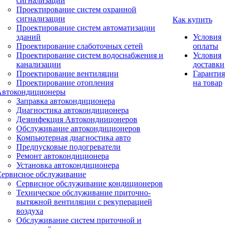
сигнализации
Проектирование систем охранной
сигнализации
Как купить
Проектирование систем автоматизации
зданий
Условия
Проектирование слаботочных сетей
оплаты
Проектирование систем водоснабжения и
Условия
канализации
доставки
Проектирование вентиляции
Гарантия
Проектирование отопления
на товар
Автокондиционеры
Заправка автокондиционера
Диагностика автокондиционера
Дезинфекция Автокондиицонеров
Обслуживание автокондиционеров
Компьютерная диагностика авто
Предпусковые подогреватели
Ремонт автокондиционера
Установка автокондиционера
Сервисное обслуживание
Сервисное обслуживание кондиционеров
Техническое обслуживание приточно-
вытяжной вентиляции с рекуперацией
воздуха
Обслуживание систем приточной и