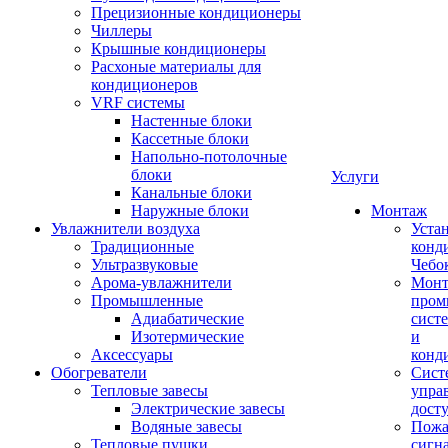
Прецизионные кондиционеры
Чиллеры
Крышные кондиционеры
Расхоные материалы для
кондиционеров
VRF системы
Настенные блоки
Кассетные блоки
Напольно-потолочные
блоки
Услуги
Канальные блоки
Наружные блоки
Монтаж
Увлажнители воздуха
Уста
Традиционные
конд
Ультразвуковые
Чебо
Арома-увлажнители
Мон
Промышленныe
пром
Адиабатические
сист
Изотермические
и
Аксессуары
конд
Обогреватели
Сист
Тепловые завесы
упра
Электрические завесы
дост
Водяные завесы
Пожа
Тепловые пушки
сигн