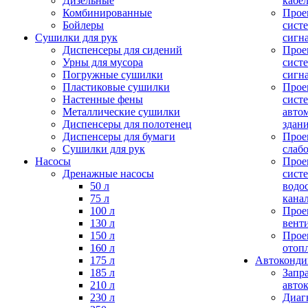
Дизельные
кабе
Комбинированные
Прое
Бойлеры
сист
Сушилки для рук
сигн
Диспенсеры для сидений
Прое
Урны для мусора
сист
Погружные сушилки
сигн
Пластиковые сушилки
Прое
Настенные фены
сист
Металлические сушилки
авто
Диспенсеры для полотенец
здан
Диспенсеры для бумаги
Прое
Сушилки для рук
слаб
Насосы
Прое
Дренажные насосы
сист
50 л
водо
75 л
кана
100 л
Прое
130 л
вент
150 л
Прое
160 л
отоп
175 л
Автоконд
185 л
Запр
210 л
авто
230 л
Диаг