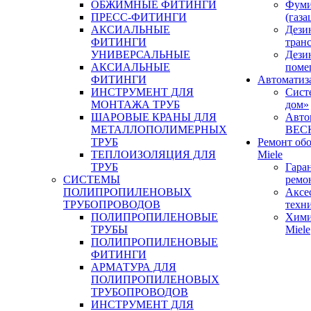
ОБЖИМНЫЕ ФИТИНГИ
Фуми
ПРЕСС-ФИТИНГИ
(газа
АКСИАЛЬНЫЕ
Дези
ФИТИНГИ
тран
УНИВЕРСАЛЬНЫЕ
Дези
АКСИАЛЬНЫЕ
поме
ФИТИНГИ
Автоматиз
ИНСТРУМЕНТ ДЛЯ
Сист
МОНТАЖА ТРУБ
дом»
ШАРОВЫЕ КРАНЫ ДЛЯ
Авто
МЕТАЛЛОПОЛИМЕРНЫХ
BEC
ТРУБ
Ремонт об
ТЕПЛОИЗОЛЯЦИЯ ДЛЯ
Miele
ТРУБ
Гара
СИСТЕМЫ
ремо
ПОЛИПРОПИЛЕНОВЫХ
Аксе
ТРУБОПРОВОДОВ
техн
ПОЛИПРОПИЛЕНОВЫЕ
Хими
ТРУБЫ
Miele
ПОЛИПРОПИЛЕНОВЫЕ
ФИТИНГИ
АРМАТУРА ДЛЯ
ПОЛИПРОПИЛЕНОВЫХ
ТРУБОПРОВОДОВ
ИНСТРУМЕНТ ДЛЯ