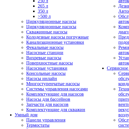
250 л
авто
265 л
Дези
350 л
Авто
>500 л
Обсл
Циркуляционные насосы
авто
Циркуляционные насосы
Комп
Скважинные насосы
диаг
Колодезные насосы погружные
Пред
Канализационные установки
подо
Фекальные насосы
Ремо
Насосные станции
авто
Вихревые насосы
Уста
Поверхностные насосы
авто
Насосные установки
Сервисное
Консольные насосы
Серв
Насосы инлайн
обсл
Многоступенчатые насосы
конд
Системы управления насосами
Техн
Комплектующие для насосов
обсл
Насосы для бассейнов
прит
Запчасти для насосов
вент
Комплектующие для скважин
реку
Умный дом
возд
Панели управления
Обсл
Термостаты
сист