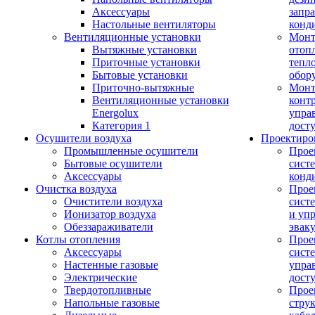
Аксессуары
запр
Настольные вентиляторы
конд
Вентиляционные установки
Монт
Вытяжные установки
отоп
Приточные установки
тепл
Бытовые установки
обор
Приточно-вытяжные
Монт
Вентиляционные установки
конт
Energolux
упра
Категория 1
дост
Осушители воздуха
Проектиро
Промышленные осушители
Прое
Бытовые осушители
сист
Аксессуары
конд
Очистка воздуха
Прое
Очистители воздуха
сист
Ионизатор воздуха
и уп
Обеззараживатели
эвак
Котлы отопления
Прое
Аксессуары
сист
Настенные газовые
упра
Электрические
дост
Твердотопливные
Прое
Напольные газовые
стру