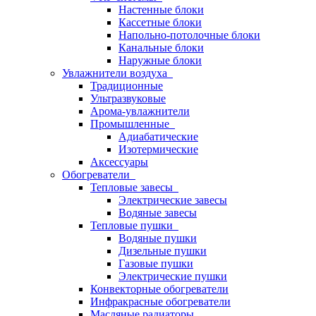
Настенные блоки
Кассетные блоки
Напольно-потолочные блоки
Канальные блоки
Наружные блоки
Увлажнители воздуха
Традиционные
Ультразвуковые
Арома-увлажнители
Промышленныe
Адиабатические
Изотермические
Аксессуары
Обогреватели
Тепловые завесы
Электрические завесы
Водяные завесы
Тепловые пушки
Водяные пушки
Дизельные пушки
Газовые пушки
Электрические пушки
Конвекторные обогреватели
Инфракрасные обогреватели
Масляные радиаторы