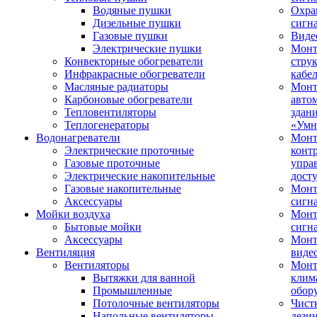
Водяные пушки
Охра
Дизельные пушки
сигн
Газовые пушки
Виде
Электрические пушки
Мон
Конвекторные обогреватели
стру
Инфракрасные обогреватели
кабе
Масляные радиаторы
Монт
Карбоновые обогреватели
авто
Тепловентиляторы
здан
Теплогенераторы
«Умн
Водонагреватели
Монт
Электрические проточные
конт
Газовые проточные
упра
Электрические накопительные
дост
Газовые накопительные
Монт
Аксессуары
сигн
Мойки воздуха
Монт
Бытовые мойки
сигн
Аксессуары
Мон
Вентиляция
виде
Вентиляторы
Мон
Вытяжки для ванной
клим
Промышленные
обор
Потолочные вентиляторы
Чист
Напольные вентиляторы
дези