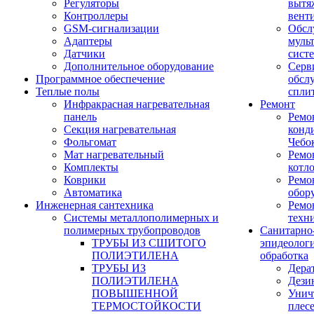
Регуляторы
вытя
Контроллеры
вент
GSM-сигнализации
Обсл
Адаптеры
муль
Датчики
сист
Дополнительное оборудование
Серв
Программное обеспечение
обсл
Теплые полы
спли
Инфракрасная нагревательная
Ремонт
панель
Ремо
Секция нагревательная
конд
Фольгомат
Чебо
Мат нагревательный
Ремо
Комплекты
котл
Коврики
Ремо
Автоматика
обор
Инженерная сантехника
Ремо
Системы металлополимерных и
техн
полимерных трубопроводов
Санитарно
ТРУБЫ ИЗ СШИТОГО
эпидеолог
ПОЛИЭТИЛЕНА
обработка
ТРУБЫ ИЗ
Дера
ПОЛИЭТИЛЕНА
Дези
ПОВЫШЕННОЙ
Унич
ТЕРМОСТОЙКОСТИ
плес