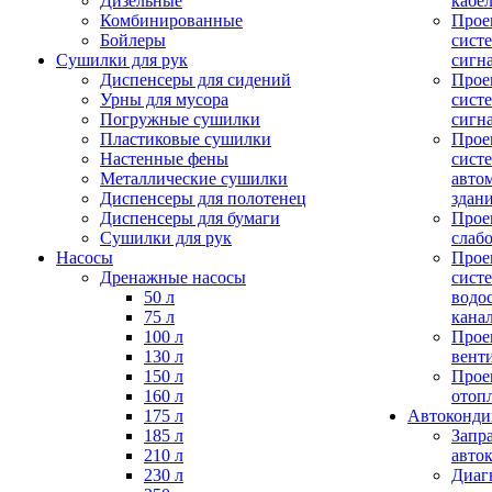
Дизельные
кабе
Комбинированные
Прое
Бойлеры
сист
Сушилки для рук
сигн
Диспенсеры для сидений
Прое
Урны для мусора
сист
Погружные сушилки
сигн
Пластиковые сушилки
Прое
Настенные фены
сист
Металлические сушилки
авто
Диспенсеры для полотенец
здан
Диспенсеры для бумаги
Прое
Сушилки для рук
слаб
Насосы
Прое
Дренажные насосы
сист
50 л
водо
75 л
кана
100 л
Прое
130 л
вент
150 л
Прое
160 л
отоп
175 л
Автоконд
185 л
Запр
210 л
авто
230 л
Диаг