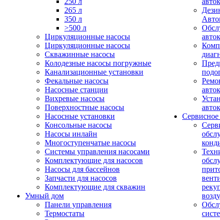
250 л
авто
265 л
Дези
350 л
Авто
>500 л
Обсл
Циркуляционные насосы
авто
Циркуляционные насосы
Комп
Скважинные насосы
диаг
Колодезные насосы погружные
Пред
Канализационные установки
подо
Фекальные насосы
Ремо
Насосные станции
авто
Вихревые насосы
Уста
Поверхностные насосы
авто
Насосные установки
Сервисное
Консольные насосы
Серв
Насосы инлайн
обсл
Многоступенчатые насосы
конд
Системы управления насосами
Техн
Комплектующие для насосов
обсл
Насосы для бассейнов
прит
Запчасти для насосов
вент
Комплектующие для скважин
реку
Умный дом
возд
Панели управления
Обсл
Термостаты
сист