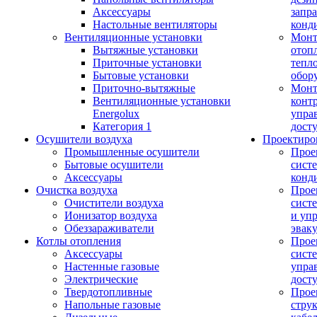
Аксессуары
запр
Настольные вентиляторы
конд
Вентиляционные установки
Монт
Вытяжные установки
отоп
Приточные установки
тепл
Бытовые установки
обор
Приточно-вытяжные
Монт
Вентиляционные установки
конт
Energolux
упра
Категория 1
дост
Осушители воздуха
Проектиро
Промышленные осушители
Прое
Бытовые осушители
сист
Аксессуары
конд
Очистка воздуха
Прое
Очистители воздуха
сист
Ионизатор воздуха
и уп
Обеззараживатели
эвак
Котлы отопления
Прое
Аксессуары
сист
Настенные газовые
упра
Электрические
дост
Твердотопливные
Прое
Напольные газовые
стру