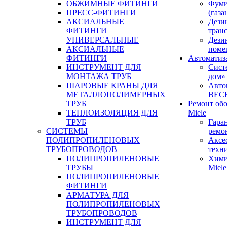
ОБЖИМНЫЕ ФИТИНГИ
Фуми
ПРЕСС-ФИТИНГИ
(газа
АКСИАЛЬНЫЕ
Дези
ФИТИНГИ
тран
УНИВЕРСАЛЬНЫЕ
Дези
АКСИАЛЬНЫЕ
поме
ФИТИНГИ
Автоматиз
ИНСТРУМЕНТ ДЛЯ
Сист
МОНТАЖА ТРУБ
дом»
ШАРОВЫЕ КРАНЫ ДЛЯ
Авто
МЕТАЛЛОПОЛИМЕРНЫХ
BEC
ТРУБ
Ремонт об
ТЕПЛОИЗОЛЯЦИЯ ДЛЯ
Miele
ТРУБ
Гара
СИСТЕМЫ
ремо
ПОЛИПРОПИЛЕНОВЫХ
Аксе
ТРУБОПРОВОДОВ
техн
ПОЛИПРОПИЛЕНОВЫЕ
Хими
ТРУБЫ
Miele
ПОЛИПРОПИЛЕНОВЫЕ
ФИТИНГИ
АРМАТУРА ДЛЯ
ПОЛИПРОПИЛЕНОВЫХ
ТРУБОПРОВОДОВ
ИНСТРУМЕНТ ДЛЯ