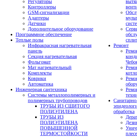
Регуляторы
вытя
Контроллеры
вент
GSM-сигнализации
Обсл
Адаптеры
муль
Датчики
сист
Дополнительное оборудование
Серв
Программное обеспечение
обсл
Теплые полы
спли
Инфракрасная нагревательная
Ремонт
панель
Ремо
Секция нагревательная
конд
Фольгомат
Чебо
Мат нагревательный
Ремо
Комплекты
котл
Коврики
Ремо
Автоматика
обор
Инженерная сантехника
Ремо
Системы металлополимерных и
техн
полимерных трубопроводов
Санитарно
ТРУБЫ ИЗ СШИТОГО
эпидеолог
ПОЛИЭТИЛЕНА
обработка
ТРУБЫ ИЗ
Дера
ПОЛИЭТИЛЕНА
Дези
ПОВЫШЕННОЙ
Унич
ТЕРМОСТОЙКОСТИ
плес