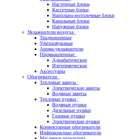
Настенные блоки
Кассетные блоки
Напольно-потолочные блоки
Канальные блоки
Наружные блоки
Увлажнители воздуха
Традиционные
Ультразвуковые
Арома-увлажнители
Промышленныe
Адиабатические
Изотермические
Аксессуары
Обогреватели
Тепловые завесы
Электрические завесы
Водяные завесы
Тепловые пушки
Водяные пушки
Дизельные пушки
Газовые пушки
Электрические пушки
Конвекторные обогреватели
Инфракрасные обогреватели
Масляные радиаторы