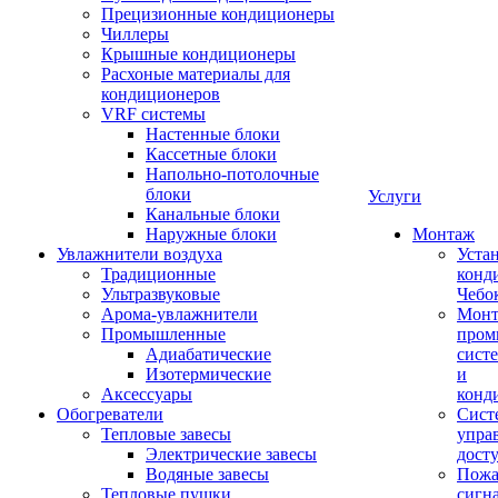
Прецизионные кондиционеры
Чиллеры
Крышные кондиционеры
Расхоные материалы для
кондиционеров
VRF системы
Настенные блоки
Кассетные блоки
Напольно-потолочные
блоки
Услуги
Канальные блоки
Наружные блоки
Монтаж
Увлажнители воздуха
Уста
Традиционные
конд
Ультразвуковые
Чебо
Арома-увлажнители
Мон
Промышленныe
пром
Адиабатические
сист
Изотермические
и
Аксессуары
конд
Обогреватели
Сист
Тепловые завесы
упра
Электрические завесы
дост
Водяные завесы
Пожа
Тепловые пушки
сигн