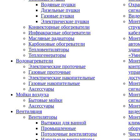
Водяные пушки
Охра
Дизельные пушки
сигн
Газовые пушки
Виде
Электрические пушки
Мон
Конвекторные обогреватели
стру
Инфракрасные обогреватели
кабе
Масляные радиаторы
Монт
Карбоновые обогреватели
авто
Тепловентиляторы
здан
Теплогенераторы
«Умн
Водонагреватели
Монт
Электрические проточные
конт
Газовые проточные
упра
Электрические накопительные
дост
Газовые накопительные
Монт
Аксессуары
сигн
Мойки воздуха
Монт
Бытовые мойки
сигн
Аксессуары
Мон
Вентиляция
виде
Вентиляторы
Мон
Вытяжки для ванной
клим
Промышленные
обор
Потолочные вентиляторы
Чист
Напольные вентиляторы
дези