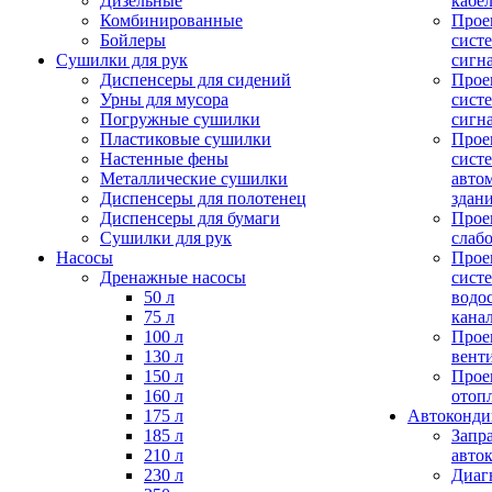
Дизельные
кабе
Комбинированные
Прое
Бойлеры
сист
Сушилки для рук
сигн
Диспенсеры для сидений
Прое
Урны для мусора
сист
Погружные сушилки
сигн
Пластиковые сушилки
Прое
Настенные фены
сист
Металлические сушилки
авто
Диспенсеры для полотенец
здан
Диспенсеры для бумаги
Прое
Сушилки для рук
слаб
Насосы
Прое
Дренажные насосы
сист
50 л
водо
75 л
кана
100 л
Прое
130 л
вент
150 л
Прое
160 л
отоп
175 л
Автоконд
185 л
Запр
210 л
авто
230 л
Диаг