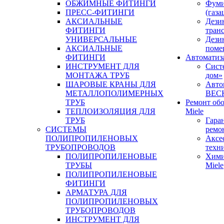
ОБЖИМНЫЕ ФИТИНГИ
Фуми
ПРЕСС-ФИТИНГИ
(газа
АКСИАЛЬНЫЕ
Дези
ФИТИНГИ
тран
УНИВЕРСАЛЬНЫЕ
Дези
АКСИАЛЬНЫЕ
поме
ФИТИНГИ
Автоматиз
ИНСТРУМЕНТ ДЛЯ
Сист
МОНТАЖА ТРУБ
дом»
ШАРОВЫЕ КРАНЫ ДЛЯ
Авто
МЕТАЛЛОПОЛИМЕРНЫХ
BEC
ТРУБ
Ремонт об
ТЕПЛОИЗОЛЯЦИЯ ДЛЯ
Miele
ТРУБ
Гара
СИСТЕМЫ
ремо
ПОЛИПРОПИЛЕНОВЫХ
Аксе
ТРУБОПРОВОДОВ
техн
ПОЛИПРОПИЛЕНОВЫЕ
Хими
ТРУБЫ
Miele
ПОЛИПРОПИЛЕНОВЫЕ
ФИТИНГИ
АРМАТУРА ДЛЯ
ПОЛИПРОПИЛЕНОВЫХ
ТРУБОПРОВОДОВ
ИНСТРУМЕНТ ДЛЯ