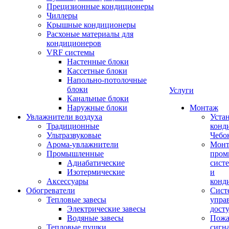
Прецизионные кондиционеры
Чиллеры
Крышные кондиционеры
Расхоные материалы для
кондиционеров
VRF системы
Настенные блоки
Кассетные блоки
Напольно-потолочные
блоки
Услуги
Канальные блоки
Наружные блоки
Монтаж
Увлажнители воздуха
Уста
Традиционные
конд
Ультразвуковые
Чебо
Арома-увлажнители
Мон
Промышленныe
пром
Адиабатические
сист
Изотермические
и
Аксессуары
конд
Обогреватели
Сист
Тепловые завесы
упра
Электрические завесы
дост
Водяные завесы
Пожа
Тепловые пушки
сигн