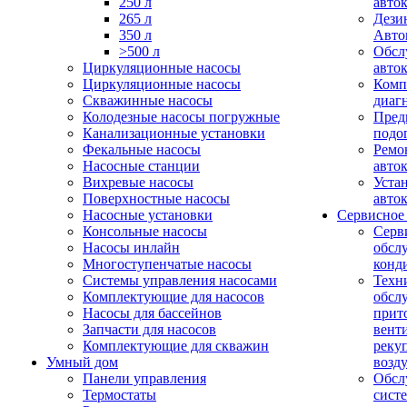
250 л
авто
265 л
Дези
350 л
Авто
>500 л
Обсл
Циркуляционные насосы
авто
Циркуляционные насосы
Комп
Скважинные насосы
диаг
Колодезные насосы погружные
Пред
Канализационные установки
подо
Фекальные насосы
Ремо
Насосные станции
авто
Вихревые насосы
Уста
Поверхностные насосы
авто
Насосные установки
Сервисное
Консольные насосы
Серв
Насосы инлайн
обсл
Многоступенчатые насосы
конд
Системы управления насосами
Техн
Комплектующие для насосов
обсл
Насосы для бассейнов
прит
Запчасти для насосов
вент
Комплектующие для скважин
реку
Умный дом
возд
Панели управления
Обсл
Термостаты
сист