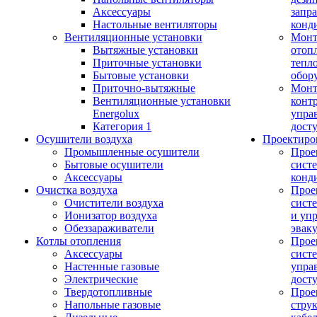
Аксессуары
запр
Настольные вентиляторы
конд
Вентиляционные установки
Монт
Вытяжные установки
отоп
Приточные установки
тепл
Бытовые установки
обор
Приточно-вытяжные
Монт
Вентиляционные установки
конт
Energolux
упра
Категория 1
дост
Осушители воздуха
Проектиро
Промышленные осушители
Прое
Бытовые осушители
сист
Аксессуары
конд
Очистка воздуха
Прое
Очистители воздуха
сист
Ионизатор воздуха
и уп
Обеззараживатели
эвак
Котлы отопления
Прое
Аксессуары
сист
Настенные газовые
упра
Электрические
дост
Твердотопливные
Прое
Напольные газовые
стру