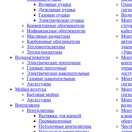
Водяные пушки
Охра
Дизельные пушки
сигн
Газовые пушки
Виде
Электрические пушки
Мон
Конвекторные обогреватели
стру
Инфракрасные обогреватели
кабе
Масляные радиаторы
Монт
Карбоновые обогреватели
авто
Тепловентиляторы
здан
Теплогенераторы
«Умн
Водонагреватели
Монт
Электрические проточные
конт
Газовые проточные
упра
Электрические накопительные
дост
Газовые накопительные
Монт
Аксессуары
сигн
Мойки воздуха
Монт
Бытовые мойки
сигн
Аксессуары
Мон
Вентиляция
виде
Вентиляторы
Мон
Вытяжки для ванной
клим
Промышленные
обор
Потолочные вентиляторы
Чист
Напольные вентиляторы
дези