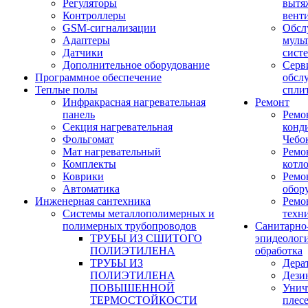
Регуляторы
вытя
Контроллеры
вент
GSM-сигнализации
Обсл
Адаптеры
муль
Датчики
сист
Дополнительное оборудование
Серв
Программное обеспечение
обсл
Теплые полы
спли
Инфракрасная нагревательная
Ремонт
панель
Ремо
Секция нагревательная
конд
Фольгомат
Чебо
Мат нагревательный
Ремо
Комплекты
котл
Коврики
Ремо
Автоматика
обор
Инженерная сантехника
Ремо
Системы металлополимерных и
техн
полимерных трубопроводов
Санитарно
ТРУБЫ ИЗ СШИТОГО
эпидеолог
ПОЛИЭТИЛЕНА
обработка
ТРУБЫ ИЗ
Дера
ПОЛИЭТИЛЕНА
Дези
ПОВЫШЕННОЙ
Унич
ТЕРМОСТОЙКОСТИ
плес