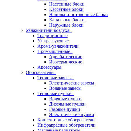
Настенные блоки
Кассетные блоки
Напольно-потолочные блоки
Канальные блоки
Наружные блоки
Увлажнители воздуха
Традиционные
Ультразвуковые
Арома-увлажнители
Промышленныe
Адиабатические
Изотермические
Аксессуары
Обогреватели
Тепловые завесы
Электрические завесы
Водяные завесы
Тепловые пушки
Водяные пушки
Дизельные пушки
Газовые пушки
Электрические пушки
Конвекторные обогреватели
Инфракрасные обогреватели
Масляные радиаторы