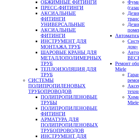
ОБЖИМНЫЕ ФИТИНГИ
Фуми
ПРЕСС-ФИТИНГИ
(газа
АКСИАЛЬНЫЕ
Дези
ФИТИНГИ
тран
УНИВЕРСАЛЬНЫЕ
Дези
АКСИАЛЬНЫЕ
поме
ФИТИНГИ
Автоматиз
ИНСТРУМЕНТ ДЛЯ
Сист
МОНТАЖА ТРУБ
дом»
ШАРОВЫЕ КРАНЫ ДЛЯ
Авто
МЕТАЛЛОПОЛИМЕРНЫХ
BEC
ТРУБ
Ремонт об
ТЕПЛОИЗОЛЯЦИЯ ДЛЯ
Miele
ТРУБ
Гара
СИСТЕМЫ
ремо
ПОЛИПРОПИЛЕНОВЫХ
Аксе
ТРУБОПРОВОДОВ
техн
ПОЛИПРОПИЛЕНОВЫЕ
Хими
ТРУБЫ
Miele
ПОЛИПРОПИЛЕНОВЫЕ
ФИТИНГИ
АРМАТУРА ДЛЯ
ПОЛИПРОПИЛЕНОВЫХ
ТРУБОПРОВОДОВ
ИНСТРУМЕНТ ДЛЯ