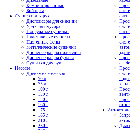
Дизельные
кабе
Комбинированные
Прое
Бойлеры
сист
Сушилки для рук
сигн
Диспенсеры для сидений
Прое
Урны для мусора
сист
Погружные сушилки
сигн
Пластиковые сушилки
Прое
Настенные фены
сист
Металлические сушилки
авто
Диспенсеры для полотенец
здан
Диспенсеры для бумаги
Прое
Сушилки для рук
слаб
Насосы
Прое
Дренажные насосы
сист
50 л
водо
75 л
кана
100 л
Прое
130 л
вент
150 л
Прое
160 л
отоп
175 л
Автоконд
185 л
Запр
210 л
авто
230 л
Диаг