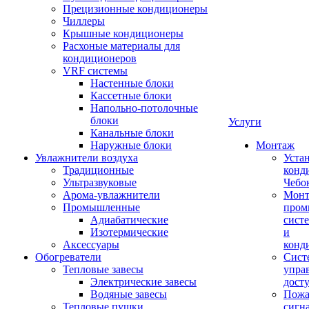
Прецизионные кондиционеры
Чиллеры
Крышные кондиционеры
Расхоные материалы для
кондиционеров
VRF системы
Настенные блоки
Кассетные блоки
Напольно-потолочные
блоки
Услуги
Канальные блоки
Наружные блоки
Монтаж
Увлажнители воздуха
Уста
Традиционные
конд
Ультразвуковые
Чебо
Арома-увлажнители
Мон
Промышленныe
пром
Адиабатические
сист
Изотермические
и
Аксессуары
конд
Обогреватели
Сист
Тепловые завесы
упра
Электрические завесы
дост
Водяные завесы
Пожа
Тепловые пушки
сигн