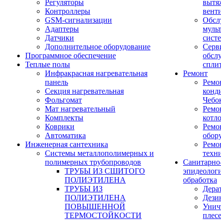
Регуляторы
вытя
Контроллеры
вент
GSM-сигнализации
Обсл
Адаптеры
муль
Датчики
сист
Дополнительное оборудование
Серв
Программное обеспечение
обсл
Теплые полы
спли
Инфракрасная нагревательная
Ремонт
панель
Ремо
Секция нагревательная
конд
Фольгомат
Чебо
Мат нагревательный
Ремо
Комплекты
котл
Коврики
Ремо
Автоматика
обор
Инженерная сантехника
Ремо
Системы металлополимерных и
техн
полимерных трубопроводов
Санитарно
ТРУБЫ ИЗ СШИТОГО
эпидеолог
ПОЛИЭТИЛЕНА
обработка
ТРУБЫ ИЗ
Дера
ПОЛИЭТИЛЕНА
Дези
ПОВЫШЕННОЙ
Унич
ТЕРМОСТОЙКОСТИ
плес