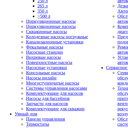
250 л
авто
265 л
Дези
350 л
Авто
>500 л
Обсл
Циркуляционные насосы
авто
Циркуляционные насосы
Комп
Скважинные насосы
диаг
Колодезные насосы погружные
Пред
Канализационные установки
подо
Фекальные насосы
Ремо
Насосные станции
авто
Вихревые насосы
Уста
Поверхностные насосы
авто
Насосные установки
Сервисное
Консольные насосы
Серв
Насосы инлайн
обсл
Многоступенчатые насосы
конд
Системы управления насосами
Техн
Комплектующие для насосов
обсл
Насосы для бассейнов
прит
Запчасти для насосов
вент
Комплектующие для скважин
реку
Умный дом
возд
Панели управления
Обсл
Термостаты
сист