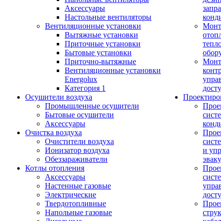
Аксессуары
запр
Настольные вентиляторы
конд
Вентиляционные установки
Монт
Вытяжные установки
отоп
Приточные установки
тепл
Бытовые установки
обор
Приточно-вытяжные
Монт
Вентиляционные установки
конт
Energolux
упра
Категория 1
дост
Осушители воздуха
Проектиро
Промышленные осушители
Прое
Бытовые осушители
сист
Аксессуары
конд
Очистка воздуха
Прое
Очистители воздуха
сист
Ионизатор воздуха
и уп
Обеззараживатели
эвак
Котлы отопления
Прое
Аксессуары
сист
Настенные газовые
упра
Электрические
дост
Твердотопливные
Прое
Напольные газовые
стру