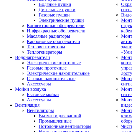
Водяные пушки
Охра
Дизельные пушки
сигн
Газовые пушки
Виде
Электрические пушки
Мон
Конвекторные обогреватели
стру
Инфракрасные обогреватели
кабе
Масляные радиаторы
Монт
Карбоновые обогреватели
авто
Тепловентиляторы
здан
Теплогенераторы
«Умн
Водонагреватели
Монт
Электрические проточные
конт
Газовые проточные
упра
Электрические накопительные
дост
Газовые накопительные
Монт
Аксессуары
сигн
Мойки воздуха
Монт
Бытовые мойки
сигн
Аксессуары
Мон
Вентиляция
виде
Вентиляторы
Мон
Вытяжки для ванной
клим
Промышленные
обор
Потолочные вентиляторы
Чист
Напольные вентиляторы
дези