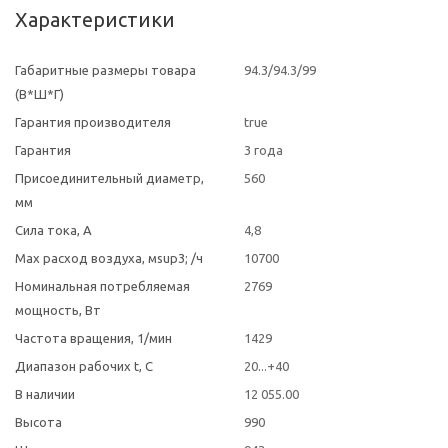
Характеристики
Габаритные размеры товара
94.3/94.3/99
(В*Ш*Г)
Гарантия производителя
true
Гарантия
3 года
Присоединительный диаметр,
560
мм
Сила тока, А
4,8
Max расход воздуха, мsup3; /ч
10700
Номинальная потребляемая
2769
мощность, Вт
Частота вращения, 1/мин
1429
Диапазон рабочих t, C
20...+40
В наличии
12 055.00
Высота
990