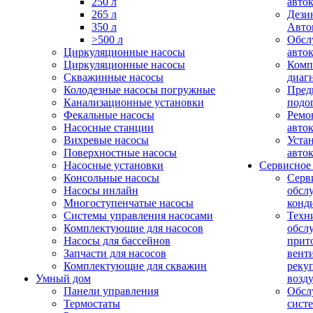
250 л
авто
265 л
Дези
350 л
Авто
>500 л
Обсл
Циркуляционные насосы
авто
Циркуляционные насосы
Комп
Скважинные насосы
диаг
Колодезные насосы погружные
Пред
Канализационные установки
подо
Фекальные насосы
Ремо
Насосные станции
авто
Вихревые насосы
Уста
Поверхностные насосы
авто
Насосные установки
Сервисное
Консольные насосы
Серв
Насосы инлайн
обсл
Многоступенчатые насосы
конд
Системы управления насосами
Техн
Комплектующие для насосов
обсл
Насосы для бассейнов
прит
Запчасти для насосов
вент
Комплектующие для скважин
реку
Умный дом
возд
Панели управления
Обсл
Термостаты
сист