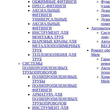
ОБЖИМНЫЕ ФИТИНГИ
Фуми
ПРЕСС-ФИТИНГИ
(газа
АКСИАЛЬНЫЕ
Дези
ФИТИНГИ
тран
УНИВЕРСАЛЬНЫЕ
Дези
АКСИАЛЬНЫЕ
поме
ФИТИНГИ
Автоматиз
ИНСТРУМЕНТ ДЛЯ
Сист
МОНТАЖА ТРУБ
дом»
ШАРОВЫЕ КРАНЫ ДЛЯ
Авто
МЕТАЛЛОПОЛИМЕРНЫХ
BEC
ТРУБ
Ремонт об
ТЕПЛОИЗОЛЯЦИЯ ДЛЯ
Miele
ТРУБ
Гара
СИСТЕМЫ
ремо
ПОЛИПРОПИЛЕНОВЫХ
Аксе
ТРУБОПРОВОДОВ
техн
ПОЛИПРОПИЛЕНОВЫЕ
Хими
ТРУБЫ
Miele
ПОЛИПРОПИЛЕНОВЫЕ
ФИТИНГИ
АРМАТУРА ДЛЯ
ПОЛИПРОПИЛЕНОВЫХ
ТРУБОПРОВОДОВ
ИНСТРУМЕНТ ДЛЯ