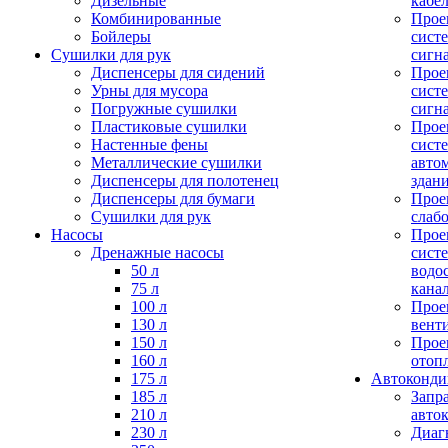
Дизельные
кабе
Комбинированные
Прое
Бойлеры
сист
Сушилки для рук
сигн
Диспенсеры для сидений
Прое
Урны для мусора
сист
Погружные сушилки
сигн
Пластиковые сушилки
Прое
Настенные фены
сист
Металлические сушилки
авто
Диспенсеры для полотенец
здан
Диспенсеры для бумаги
Прое
Сушилки для рук
слаб
Насосы
Прое
Дренажные насосы
сист
50 л
водо
75 л
кана
100 л
Прое
130 л
вент
150 л
Прое
160 л
отоп
175 л
Автоконд
185 л
Запр
210 л
авто
230 л
Диаг