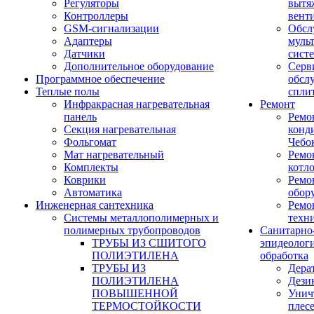
Регуляторы
вытя
Контроллеры
вент
GSM-сигнализации
Обсл
Адаптеры
муль
Датчики
сист
Дополнительное оборудование
Серв
Программное обеспечение
обсл
Теплые полы
спли
Инфракрасная нагревательная
Ремонт
панель
Ремо
Секция нагревательная
конд
Фольгомат
Чебо
Мат нагревательный
Ремо
Комплекты
котл
Коврики
Ремо
Автоматика
обор
Инженерная сантехника
Ремо
Системы металлополимерных и
техн
полимерных трубопроводов
Санитарно
ТРУБЫ ИЗ СШИТОГО
эпидеолог
ПОЛИЭТИЛЕНА
обработка
ТРУБЫ ИЗ
Дера
ПОЛИЭТИЛЕНА
Дези
ПОВЫШЕННОЙ
Унич
ТЕРМОСТОЙКОСТИ
плес