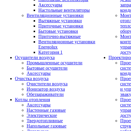
Аксессуары
запр
Настольные вентиляторы
конд
Вентиляционные установки
Монт
Вытяжные установки
отоп
Приточные установки
тепл
Бытовые установки
обор
Приточно-вытяжные
Монт
Вентиляционные установки
конт
Energolux
упра
Категория 1
дост
Осушители воздуха
Проектиро
Промышленные осушители
Прое
Бытовые осушители
сист
Аксессуары
конд
Очистка воздуха
Прое
Очистители воздуха
сист
Ионизатор воздуха
и уп
Обеззараживатели
эвак
Котлы отопления
Прое
Аксессуары
сист
Настенные газовые
упра
Электрические
дост
Твердотопливные
Прое
Напольные газовые
стру