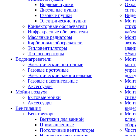
Водяные пушки
Охра
Дизельные пушки
сигн
Газовые пушки
Виде
Электрические пушки
Мон
Конвекторные обогреватели
стру
Инфракрасные обогреватели
кабе
Масляные радиаторы
Монт
Карбоновые обогреватели
авто
Тепловентиляторы
здан
Теплогенераторы
«Умн
Водонагреватели
Монт
Электрические проточные
конт
Газовые проточные
упра
Электрические накопительные
дост
Газовые накопительные
Монт
Аксессуары
сигн
Мойки воздуха
Монт
Бытовые мойки
сигн
Аксессуары
Мон
Вентиляция
виде
Вентиляторы
Мон
Вытяжки для ванной
клим
Промышленные
обор
Потолочные вентиляторы
Чист
Напольные вентиляторы
дези