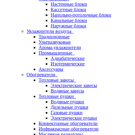
Настенные блоки
Кассетные блоки
Напольно-потолочные блоки
Канальные блоки
Наружные блоки
Увлажнители воздуха
Традиционные
Ультразвуковые
Арома-увлажнители
Промышленныe
Адиабатические
Изотермические
Аксессуары
Обогреватели
Тепловые завесы
Электрические завесы
Водяные завесы
Тепловые пушки
Водяные пушки
Дизельные пушки
Газовые пушки
Электрические пушки
Конвекторные обогреватели
Инфракрасные обогреватели
Масляные радиаторы