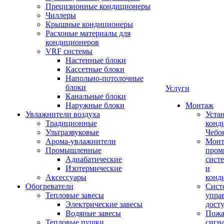
Прецизионные кондиционеры
Чиллеры
Крышные кондиционеры
Расхоные материалы для
кондиционеров
VRF системы
Настенные блоки
Кассетные блоки
Напольно-потолочные
блоки
Услуги
Канальные блоки
Наружные блоки
Монтаж
Увлажнители воздуха
Уста
Традиционные
конд
Ультразвуковые
Чебо
Арома-увлажнители
Мон
Промышленныe
пром
Адиабатические
сист
Изотермические
и
Аксессуары
конд
Обогреватели
Сист
Тепловые завесы
упра
Электрические завесы
дост
Водяные завесы
Пожа
Тепловые пушки
сигн