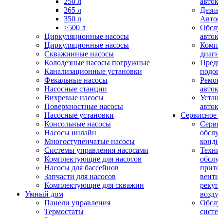
250 л
авто
265 л
Дези
350 л
Авто
>500 л
Обсл
Циркуляционные насосы
авто
Циркуляционные насосы
Комп
Скважинные насосы
диаг
Колодезные насосы погружные
Пред
Канализационные установки
подо
Фекальные насосы
Ремо
Насосные станции
авто
Вихревые насосы
Уста
Поверхностные насосы
авто
Насосные установки
Сервисное
Консольные насосы
Серв
Насосы инлайн
обсл
Многоступенчатые насосы
конд
Системы управления насосами
Техн
Комплектующие для насосов
обсл
Насосы для бассейнов
прит
Запчасти для насосов
вент
Комплектующие для скважин
реку
Умный дом
возд
Панели управления
Обсл
Термостаты
сист