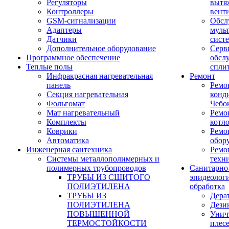
Регуляторы
вытя
Контроллеры
вент
GSM-сигнализации
Обсл
Адаптеры
муль
Датчики
сист
Дополнительное оборудование
Серв
Программное обеспечение
обсл
Теплые полы
спли
Инфракрасная нагревательная
Ремонт
панель
Ремо
Секция нагревательная
конд
Фольгомат
Чебо
Мат нагревательный
Ремо
Комплекты
котл
Коврики
Ремо
Автоматика
обор
Инженерная сантехника
Ремо
Системы металлополимерных и
техн
полимерных трубопроводов
Санитарно
ТРУБЫ ИЗ СШИТОГО
эпидеолог
ПОЛИЭТИЛЕНА
обработка
ТРУБЫ ИЗ
Дера
ПОЛИЭТИЛЕНА
Дези
ПОВЫШЕННОЙ
Унич
ТЕРМОСТОЙКОСТИ
плес