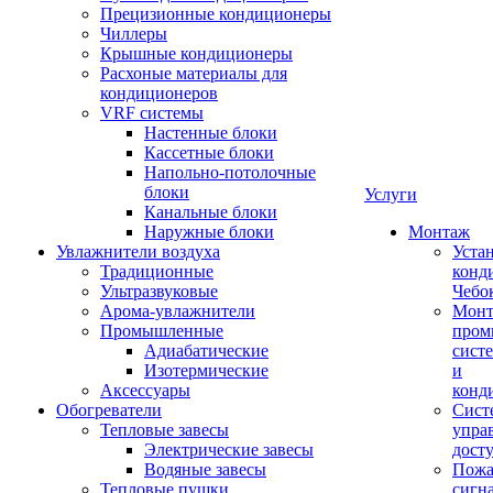
Прецизионные кондиционеры
Чиллеры
Крышные кондиционеры
Расхоные материалы для
кондиционеров
VRF системы
Настенные блоки
Кассетные блоки
Напольно-потолочные
блоки
Услуги
Канальные блоки
Наружные блоки
Монтаж
Увлажнители воздуха
Уста
Традиционные
конд
Ультразвуковые
Чебо
Арома-увлажнители
Мон
Промышленныe
пром
Адиабатические
сист
Изотермические
и
Аксессуары
конд
Обогреватели
Сист
Тепловые завесы
упра
Электрические завесы
дост
Водяные завесы
Пожа
Тепловые пушки
сигн