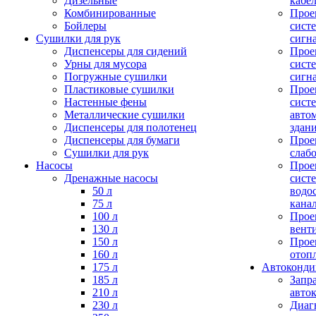
Дизельные
кабе
Комбинированные
Прое
Бойлеры
сист
Сушилки для рук
сигн
Диспенсеры для сидений
Прое
Урны для мусора
сист
Погружные сушилки
сигн
Пластиковые сушилки
Прое
Настенные фены
сист
Металлические сушилки
авто
Диспенсеры для полотенец
здан
Диспенсеры для бумаги
Прое
Сушилки для рук
слаб
Насосы
Прое
Дренажные насосы
сист
50 л
водо
75 л
кана
100 л
Прое
130 л
вент
150 л
Прое
160 л
отоп
175 л
Автоконд
185 л
Запр
210 л
авто
230 л
Диаг