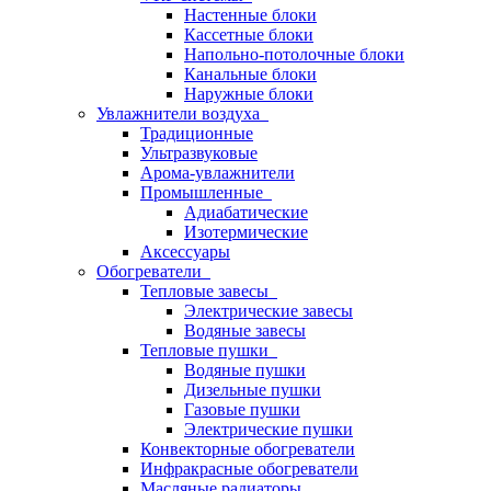
Настенные блоки
Кассетные блоки
Напольно-потолочные блоки
Канальные блоки
Наружные блоки
Увлажнители воздуха
Традиционные
Ультразвуковые
Арома-увлажнители
Промышленныe
Адиабатические
Изотермические
Аксессуары
Обогреватели
Тепловые завесы
Электрические завесы
Водяные завесы
Тепловые пушки
Водяные пушки
Дизельные пушки
Газовые пушки
Электрические пушки
Конвекторные обогреватели
Инфракрасные обогреватели
Масляные радиаторы