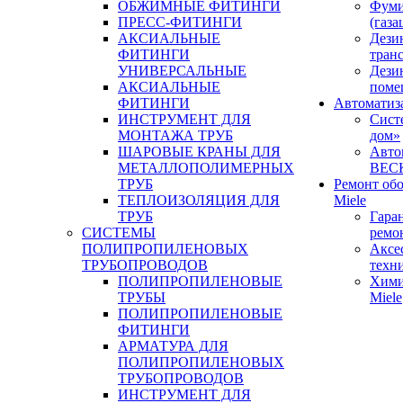
ОБЖИМНЫЕ ФИТИНГИ
Фуми
ПРЕСС-ФИТИНГИ
(газа
АКСИАЛЬНЫЕ
Дези
ФИТИНГИ
тран
УНИВЕРСАЛЬНЫЕ
Дези
АКСИАЛЬНЫЕ
поме
ФИТИНГИ
Автоматиз
ИНСТРУМЕНТ ДЛЯ
Сист
МОНТАЖА ТРУБ
дом»
ШАРОВЫЕ КРАНЫ ДЛЯ
Авто
МЕТАЛЛОПОЛИМЕРНЫХ
BEC
ТРУБ
Ремонт об
ТЕПЛОИЗОЛЯЦИЯ ДЛЯ
Miele
ТРУБ
Гара
СИСТЕМЫ
ремо
ПОЛИПРОПИЛЕНОВЫХ
Аксе
ТРУБОПРОВОДОВ
техн
ПОЛИПРОПИЛЕНОВЫЕ
Хими
ТРУБЫ
Miele
ПОЛИПРОПИЛЕНОВЫЕ
ФИТИНГИ
АРМАТУРА ДЛЯ
ПОЛИПРОПИЛЕНОВЫХ
ТРУБОПРОВОДОВ
ИНСТРУМЕНТ ДЛЯ