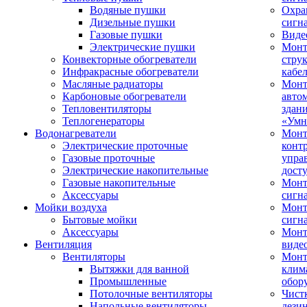
Водяные пушки
Охра
Дизельные пушки
сигн
Газовые пушки
Виде
Электрические пушки
Мон
Конвекторные обогреватели
стру
Инфракрасные обогреватели
кабе
Масляные радиаторы
Монт
Карбоновые обогреватели
авто
Тепловентиляторы
здан
Теплогенераторы
«Умн
Водонагреватели
Монт
Электрические проточные
конт
Газовые проточные
упра
Электрические накопительные
дост
Газовые накопительные
Монт
Аксессуары
сигн
Мойки воздуха
Монт
Бытовые мойки
сигн
Аксессуары
Мон
Вентиляция
виде
Вентиляторы
Мон
Вытяжки для ванной
клим
Промышленные
обор
Потолочные вентиляторы
Чист
Напольные вентиляторы
дези