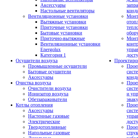
Аксессуары
запр
Настольные вентиляторы
конд
Вентиляционные установки
Монт
Вытяжные установки
отоп
Приточные установки
тепл
Бытовые установки
обор
Приточно-вытяжные
Монт
Вентиляционные установки
конт
Energolux
упра
Категория 1
дост
Осушители воздуха
Проектиро
Промышленные осушители
Прое
Бытовые осушители
сист
Аксессуары
конд
Очистка воздуха
Прое
Очистители воздуха
сист
Ионизатор воздуха
и уп
Обеззараживатели
эвак
Котлы отопления
Прое
Аксессуары
сист
Настенные газовые
упра
Электрические
дост
Твердотопливные
Прое
Напольные газовые
стру