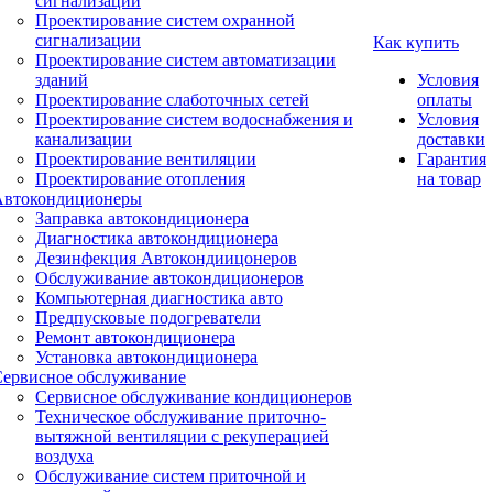
сигнализации
Проектирование систем охранной
сигнализации
Как купить
Проектирование систем автоматизации
зданий
Условия
Проектирование слаботочных сетей
оплаты
Проектирование систем водоснабжения и
Условия
канализации
доставки
Проектирование вентиляции
Гарантия
Проектирование отопления
на товар
Автокондиционеры
Заправка автокондиционера
Диагностика автокондиционера
Дезинфекция Автокондиицонеров
Обслуживание автокондиционеров
Компьютерная диагностика авто
Предпусковые подогреватели
Ремонт автокондиционера
Установка автокондиционера
Сервисное обслуживание
Сервисное обслуживание кондиционеров
Техническое обслуживание приточно-
вытяжной вентиляции с рекуперацией
воздуха
Обслуживание систем приточной и