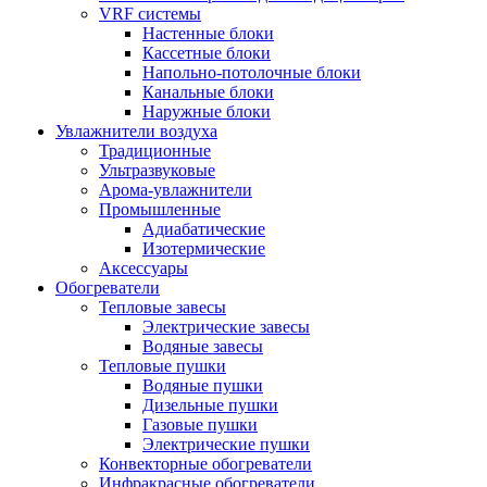
VRF системы
Настенные блоки
Кассетные блоки
Напольно-потолочные блоки
Канальные блоки
Наружные блоки
Увлажнители воздуха
Традиционные
Ультразвуковые
Арома-увлажнители
Промышленныe
Адиабатические
Изотермические
Аксессуары
Обогреватели
Тепловые завесы
Электрические завесы
Водяные завесы
Тепловые пушки
Водяные пушки
Дизельные пушки
Газовые пушки
Электрические пушки
Конвекторные обогреватели
Инфракрасные обогреватели