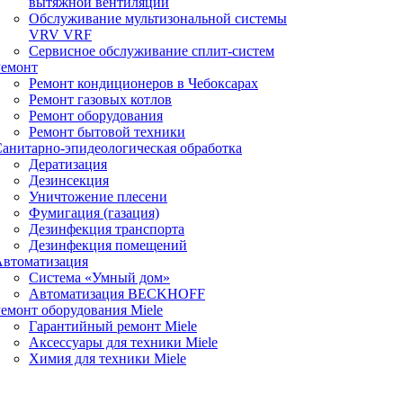
вытяжной вентиляции
Обслуживание мультизональной системы
VRV VRF
Сервисное обслуживание сплит-систем
Ремонт
Ремонт кондиционеров в Чебоксарах
Ремонт газовых котлов
Ремонт оборудования
Ремонт бытовой техники
анитарно-эпидеологическая обработка
Дератизация
Дезинсекция
Уничтожение плесени
Фумигация (газация)
Дезинфекция транспорта
Дезинфекция помещений
Автоматизация
Система «Умный дом»
Автоматизация BECKHOFF
емонт оборудования Miele
Гарантийный ремонт Miele
Аксессуары для техники Miele
Химия для техники Miele