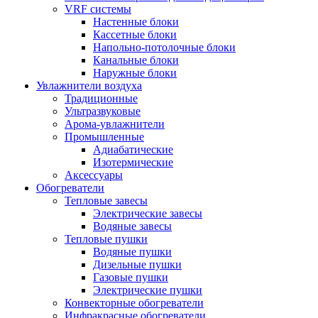
VRF системы
Настенные блоки
Кассетные блоки
Напольно-потолочные блоки
Канальные блоки
Наружные блоки
Увлажнители воздуха
Традиционные
Ультразвуковые
Арома-увлажнители
Промышленныe
Адиабатические
Изотермические
Аксессуары
Обогреватели
Тепловые завесы
Электрические завесы
Водяные завесы
Тепловые пушки
Водяные пушки
Дизельные пушки
Газовые пушки
Электрические пушки
Конвекторные обогреватели
Инфракрасные обогреватели