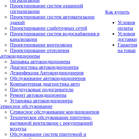
сигнализации
Проектирование систем охранной
сигнализации
Как купить
Проектирование систем автоматизации
зданий
Условия
Проектирование слаботочных сетей
оплаты
Проектирование систем водоснабжения и
Условия
канализации
доставки
Проектирование вентиляции
Гарантия
Проектирование отопления
на товар
Автокондиционеры
Заправка автокондиционера
Диагностика автокондиционера
Дезинфекция Автокондиицонеров
Обслуживание автокондиционеров
Компьютерная диагностика авто
Предпусковые подогреватели
Ремонт автокондиционера
Установка автокондиционера
Сервисное обслуживание
Сервисное обслуживание кондиционеров
Техническое обслуживание приточно-
вытяжной вентиляции с рекуперацией
воздуха
Обслуживание систем приточной и