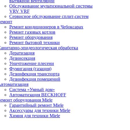
вытяжной вентиляции
Обслуживание мультизональной системы
VRV VRF
Сервисное обслуживание сплит-систем
Ремонт
Ремонт кондиционеров в Чебоксарах
Ремонт газовых котлов
Ремонт оборудования
Ремонт бытовой техники
анитарно-эпидеологическая обработка
Дератизация
Дезинсекция
Уничтожение плесени
Фумигация (газация)
Дезинфекция транспорта
Дезинфекция помещений
Автоматизация
Система «Умный дом»
Автоматизация BECKHOFF
емонт оборудования Miele
Гарантийный ремонт Miele
Аксессуары для техники Miele
Химия для техники Miele