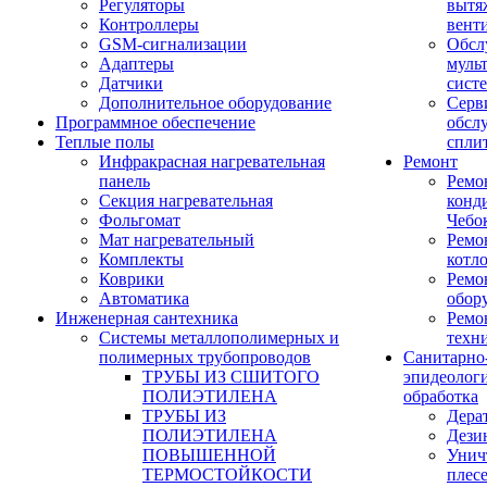
Регуляторы
вытя
Контроллеры
вент
GSM-сигнализации
Обсл
Адаптеры
муль
Датчики
сист
Дополнительное оборудование
Серв
Программное обеспечение
обсл
Теплые полы
спли
Инфракрасная нагревательная
Ремонт
панель
Ремо
Секция нагревательная
конд
Фольгомат
Чебо
Мат нагревательный
Ремо
Комплекты
котл
Коврики
Ремо
Автоматика
обор
Инженерная сантехника
Ремо
Системы металлополимерных и
техн
полимерных трубопроводов
Санитарно
ТРУБЫ ИЗ СШИТОГО
эпидеолог
ПОЛИЭТИЛЕНА
обработка
ТРУБЫ ИЗ
Дера
ПОЛИЭТИЛЕНА
Дези
ПОВЫШЕННОЙ
Унич
ТЕРМОСТОЙКОСТИ
плес