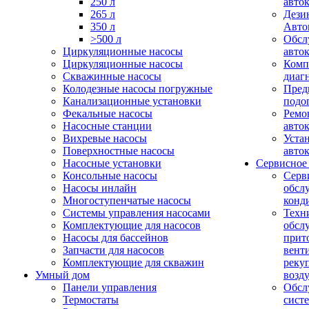
250 л
авто
265 л
Дези
350 л
Авто
>500 л
Обсл
Циркуляционные насосы
авто
Циркуляционные насосы
Комп
Скважинные насосы
диаг
Колодезные насосы погружные
Пред
Канализационные установки
подо
Фекальные насосы
Ремо
Насосные станции
авто
Вихревые насосы
Уста
Поверхностные насосы
авто
Насосные установки
Сервисное
Консольные насосы
Серв
Насосы инлайн
обсл
Многоступенчатые насосы
конд
Системы управления насосами
Техн
Комплектующие для насосов
обсл
Насосы для бассейнов
прит
Запчасти для насосов
вент
Комплектующие для скважин
реку
Умный дом
возд
Панели управления
Обсл
Термостаты
сист