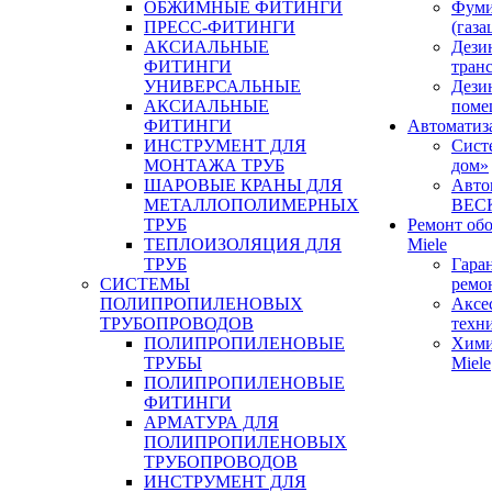
ОБЖИМНЫЕ ФИТИНГИ
Фуми
ПРЕСС-ФИТИНГИ
(газа
АКСИАЛЬНЫЕ
Дези
ФИТИНГИ
тран
УНИВЕРСАЛЬНЫЕ
Дези
АКСИАЛЬНЫЕ
поме
ФИТИНГИ
Автоматиз
ИНСТРУМЕНТ ДЛЯ
Сист
МОНТАЖА ТРУБ
дом»
ШАРОВЫЕ КРАНЫ ДЛЯ
Авто
МЕТАЛЛОПОЛИМЕРНЫХ
BEC
ТРУБ
Ремонт об
ТЕПЛОИЗОЛЯЦИЯ ДЛЯ
Miele
ТРУБ
Гара
СИСТЕМЫ
ремо
ПОЛИПРОПИЛЕНОВЫХ
Аксе
ТРУБОПРОВОДОВ
техн
ПОЛИПРОПИЛЕНОВЫЕ
Хими
ТРУБЫ
Miele
ПОЛИПРОПИЛЕНОВЫЕ
ФИТИНГИ
АРМАТУРА ДЛЯ
ПОЛИПРОПИЛЕНОВЫХ
ТРУБОПРОВОДОВ
ИНСТРУМЕНТ ДЛЯ