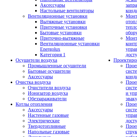
Аксессуары
запр
Настольные вентиляторы
конд
Вентиляционные установки
Монт
Вытяжные установки
отоп
Приточные установки
тепл
Бытовые установки
обор
Приточно-вытяжные
Монт
Вентиляционные установки
конт
Energolux
упра
Категория 1
дост
Осушители воздуха
Проектиро
Промышленные осушители
Прое
Бытовые осушители
сист
Аксессуары
конд
Очистка воздуха
Прое
Очистители воздуха
сист
Ионизатор воздуха
и уп
Обеззараживатели
эвак
Котлы отопления
Прое
Аксессуары
сист
Настенные газовые
упра
Электрические
дост
Твердотопливные
Прое
Напольные газовые
стру