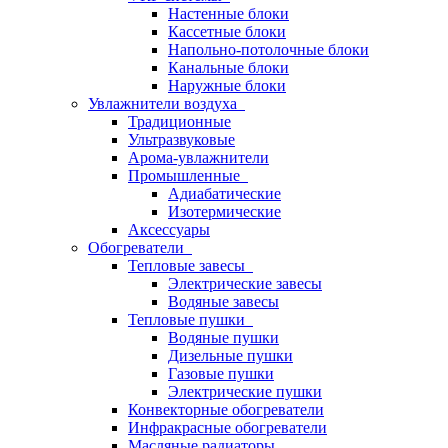
Настенные блоки
Кассетные блоки
Напольно-потолочные блоки
Канальные блоки
Наружные блоки
Увлажнители воздуха
Традиционные
Ультразвуковые
Арома-увлажнители
Промышленныe
Адиабатические
Изотермические
Аксессуары
Обогреватели
Тепловые завесы
Электрические завесы
Водяные завесы
Тепловые пушки
Водяные пушки
Дизельные пушки
Газовые пушки
Электрические пушки
Конвекторные обогреватели
Инфракрасные обогреватели
Масляные радиаторы