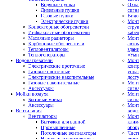
Водяные пушки
Охра
Дизельные пушки
сигн
Газовые пушки
Виде
Электрические пушки
Мон
Конвекторные обогреватели
стру
Инфракрасные обогреватели
кабе
Масляные радиаторы
Монт
Карбоновые обогреватели
авто
Тепловентиляторы
здан
Теплогенераторы
«Умн
Водонагреватели
Монт
Электрические проточные
конт
Газовые проточные
упра
Электрические накопительные
дост
Газовые накопительные
Монт
Аксессуары
сигн
Мойки воздуха
Монт
Бытовые мойки
сигн
Аксессуары
Мон
Вентиляция
виде
Вентиляторы
Мон
Вытяжки для ванной
клим
Промышленные
обор
Потолочные вентиляторы
Чист
Напольные вентиляторы
дези