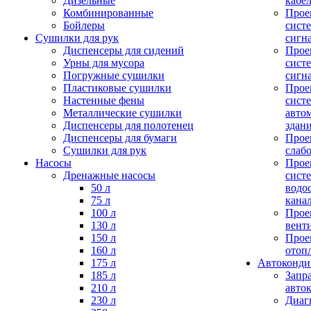
Дизельные
кабе
Комбинированные
Прое
Бойлеры
сист
Сушилки для рук
сигн
Диспенсеры для сидений
Прое
Урны для мусора
сист
Погружные сушилки
сигн
Пластиковые сушилки
Прое
Настенные фены
сист
Металлические сушилки
авто
Диспенсеры для полотенец
здан
Диспенсеры для бумаги
Прое
Сушилки для рук
слаб
Насосы
Прое
Дренажные насосы
сист
50 л
водо
75 л
кана
100 л
Прое
130 л
вент
150 л
Прое
160 л
отоп
175 л
Автоконд
185 л
Запр
210 л
авто
230 л
Диаг