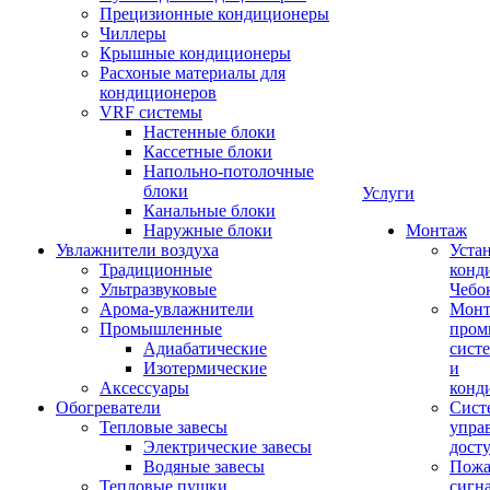
Прецизионные кондиционеры
Чиллеры
Крышные кондиционеры
Расхоные материалы для
кондиционеров
VRF системы
Настенные блоки
Кассетные блоки
Напольно-потолочные
блоки
Услуги
Канальные блоки
Наружные блоки
Монтаж
Увлажнители воздуха
Уста
Традиционные
конд
Ультразвуковые
Чебо
Арома-увлажнители
Мон
Промышленныe
пром
Адиабатические
сист
Изотермические
и
Аксессуары
конд
Обогреватели
Сист
Тепловые завесы
упра
Электрические завесы
дост
Водяные завесы
Пожа
Тепловые пушки
сигн