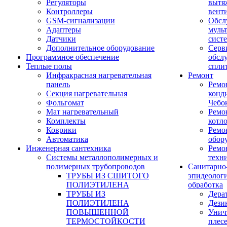
Регуляторы
вытя
Контроллеры
вент
GSM-сигнализации
Обсл
Адаптеры
муль
Датчики
сист
Дополнительное оборудование
Серв
Программное обеспечение
обсл
Теплые полы
спли
Инфракрасная нагревательная
Ремонт
панель
Ремо
Секция нагревательная
конд
Фольгомат
Чебо
Мат нагревательный
Ремо
Комплекты
котл
Коврики
Ремо
Автоматика
обор
Инженерная сантехника
Ремо
Системы металлополимерных и
техн
полимерных трубопроводов
Санитарно
ТРУБЫ ИЗ СШИТОГО
эпидеолог
ПОЛИЭТИЛЕНА
обработка
ТРУБЫ ИЗ
Дера
ПОЛИЭТИЛЕНА
Дези
ПОВЫШЕННОЙ
Унич
ТЕРМОСТОЙКОСТИ
плес