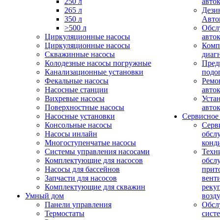
250 л
авто
265 л
Дези
350 л
Авто
>500 л
Обсл
Циркуляционные насосы
авто
Циркуляционные насосы
Комп
Скважинные насосы
диаг
Колодезные насосы погружные
Пред
Канализационные установки
подо
Фекальные насосы
Ремо
Насосные станции
авто
Вихревые насосы
Уста
Поверхностные насосы
авто
Насосные установки
Сервисное
Консольные насосы
Серв
Насосы инлайн
обсл
Многоступенчатые насосы
конд
Системы управления насосами
Техн
Комплектующие для насосов
обсл
Насосы для бассейнов
прит
Запчасти для насосов
вент
Комплектующие для скважин
реку
Умный дом
возд
Панели управления
Обсл
Термостаты
сист