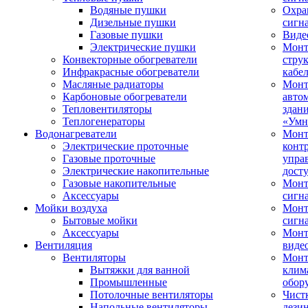
Водяные пушки
Охра
Дизельные пушки
сигн
Газовые пушки
Виде
Электрические пушки
Мон
Конвекторные обогреватели
стру
Инфракрасные обогреватели
кабе
Масляные радиаторы
Монт
Карбоновые обогреватели
авто
Тепловентиляторы
здан
Теплогенераторы
«Умн
Водонагреватели
Монт
Электрические проточные
конт
Газовые проточные
упра
Электрические накопительные
дост
Газовые накопительные
Монт
Аксессуары
сигн
Мойки воздуха
Монт
Бытовые мойки
сигн
Аксессуары
Мон
Вентиляция
виде
Вентиляторы
Мон
Вытяжки для ванной
клим
Промышленные
обор
Потолочные вентиляторы
Чист
Напольные вентиляторы
дези