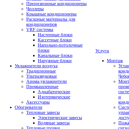
Прецизионные кондиционеры
Чиллеры
Крышные кондиционеры
Расхоные материалы для
кондиционеров
VRF системы
Настенные блоки
Кассетные блоки
Напольно-потолочные
блоки
Услуги
Канальные блоки
Наружные блоки
Монтаж
Увлажнители воздуха
Уста
Традиционные
конд
Ультразвуковые
Чебо
Арома-увлажнители
Мон
Промышленныe
пром
Адиабатические
сист
Изотермические
и
Аксессуары
конд
Обогреватели
Сист
Тепловые завесы
упра
Электрические завесы
дост
Водяные завесы
Пожа
Тепловые пушки
сигн