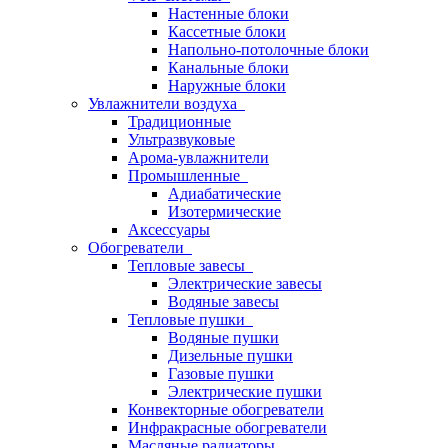
Настенные блоки
Кассетные блоки
Напольно-потолочные блоки
Канальные блоки
Наружные блоки
Увлажнители воздуха
Традиционные
Ультразвуковые
Арома-увлажнители
Промышленныe
Адиабатические
Изотермические
Аксессуары
Обогреватели
Тепловые завесы
Электрические завесы
Водяные завесы
Тепловые пушки
Водяные пушки
Дизельные пушки
Газовые пушки
Электрические пушки
Конвекторные обогреватели
Инфракрасные обогреватели
Масляные радиаторы