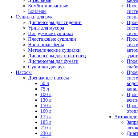
Дизельные
кабе
Комбинированные
Прое
Бойлеры
сист
Сушилки для рук
сигн
Диспенсеры для сидений
Прое
Урны для мусора
сист
Погружные сушилки
сигн
Пластиковые сушилки
Прое
Настенные фены
сист
Металлические сушилки
авто
Диспенсеры для полотенец
здан
Диспенсеры для бумаги
Прое
Сушилки для рук
слаб
Насосы
Прое
Дренажные насосы
сист
50 л
водо
75 л
кана
100 л
Прое
130 л
вент
150 л
Прое
160 л
отоп
175 л
Автоконд
185 л
Запр
210 л
авто
230 л
Диаг