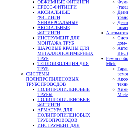
ОБЖИМНЫЕ ФИТИНГИ
Фуми
ПРЕСС-ФИТИНГИ
(газа
АКСИАЛЬНЫЕ
Дези
ФИТИНГИ
тран
УНИВЕРСАЛЬНЫЕ
Дези
АКСИАЛЬНЫЕ
поме
ФИТИНГИ
Автоматиз
ИНСТРУМЕНТ ДЛЯ
Сист
МОНТАЖА ТРУБ
дом»
ШАРОВЫЕ КРАНЫ ДЛЯ
Авто
МЕТАЛЛОПОЛИМЕРНЫХ
BEC
ТРУБ
Ремонт об
ТЕПЛОИЗОЛЯЦИЯ ДЛЯ
Miele
ТРУБ
Гара
СИСТЕМЫ
ремо
ПОЛИПРОПИЛЕНОВЫХ
Аксе
ТРУБОПРОВОДОВ
техн
ПОЛИПРОПИЛЕНОВЫЕ
Хими
ТРУБЫ
Miele
ПОЛИПРОПИЛЕНОВЫЕ
ФИТИНГИ
АРМАТУРА ДЛЯ
ПОЛИПРОПИЛЕНОВЫХ
ТРУБОПРОВОДОВ
ИНСТРУМЕНТ ДЛЯ