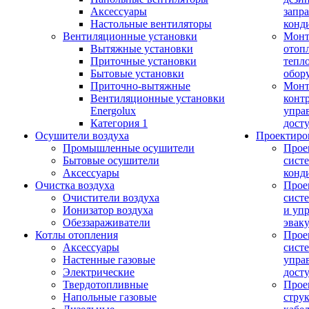
Аксессуары
запр
Настольные вентиляторы
конд
Вентиляционные установки
Монт
Вытяжные установки
отоп
Приточные установки
тепл
Бытовые установки
обор
Приточно-вытяжные
Монт
Вентиляционные установки
конт
Energolux
упра
Категория 1
дост
Осушители воздуха
Проектиро
Промышленные осушители
Прое
Бытовые осушители
сист
Аксессуары
конд
Очистка воздуха
Прое
Очистители воздуха
сист
Ионизатор воздуха
и уп
Обеззараживатели
эвак
Котлы отопления
Прое
Аксессуары
сист
Настенные газовые
упра
Электрические
дост
Твердотопливные
Прое
Напольные газовые
стру