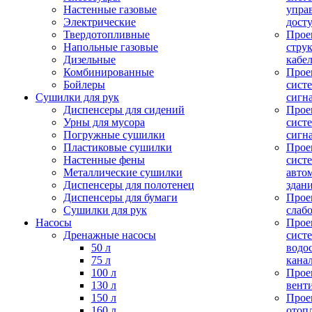
Настенные газовые
упра
Электрические
дост
Твердотопливные
Прое
Напольные газовые
стру
Дизельные
кабе
Комбинированные
Прое
Бойлеры
сист
Сушилки для рук
сигн
Диспенсеры для сидений
Прое
Урны для мусора
сист
Погружные сушилки
сигн
Пластиковые сушилки
Прое
Настенные фены
сист
Металлические сушилки
авто
Диспенсеры для полотенец
здан
Диспенсеры для бумаги
Прое
Сушилки для рук
слаб
Насосы
Прое
Дренажные насосы
сист
50 л
водо
75 л
кана
100 л
Прое
130 л
вент
150 л
Прое
160 л
отоп