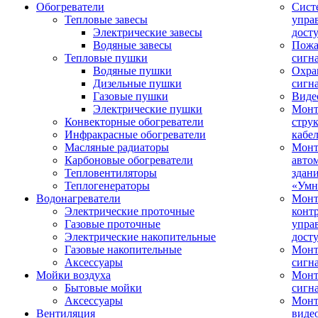
Обогреватели
Сист
Тепловые завесы
упра
Электрические завесы
дост
Водяные завесы
Пожа
Тепловые пушки
сигн
Водяные пушки
Охра
Дизельные пушки
сигн
Газовые пушки
Виде
Электрические пушки
Мон
Конвекторные обогреватели
стру
Инфракрасные обогреватели
кабе
Масляные радиаторы
Монт
Карбоновые обогреватели
авто
Тепловентиляторы
здан
Теплогенераторы
«Умн
Водонагреватели
Монт
Электрические проточные
конт
Газовые проточные
упра
Электрические накопительные
дост
Газовые накопительные
Монт
Аксессуары
сигн
Мойки воздуха
Монт
Бытовые мойки
сигн
Аксессуары
Мон
Вентиляция
виде