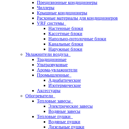
Прецизионные кондиционеры
Чиллеры
Крышные кондиционеры
Расхоные материалы для кондиционеров
VRF системы
Настенные блоки
Кассетные блоки
Напольно-потолочные блоки
Канальные блоки
Наружные блоки
Увлажнители воздуха
Традиционные
Ультразвуковые
Арома-увлажнители
Промышленныe
Адиабатические
Изотермические
Аксессуары
Обогреватели
Тепловые завесы
Электрические завесы
Водяные завесы
Тепловые пушки
Водяные пушки
Дизельные пушки