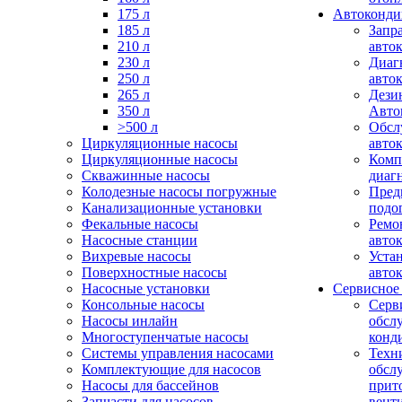
175 л
Автоконд
185 л
Запр
210 л
авто
230 л
Диаг
250 л
авто
265 л
Дези
350 л
Авто
>500 л
Обсл
Циркуляционные насосы
авто
Циркуляционные насосы
Комп
Скважинные насосы
диаг
Колодезные насосы погружные
Пред
Канализационные установки
подо
Фекальные насосы
Ремо
Насосные станции
авто
Вихревые насосы
Уста
Поверхностные насосы
авто
Насосные установки
Сервисное
Консольные насосы
Серв
Насосы инлайн
обсл
Многоступенчатые насосы
конд
Системы управления насосами
Техн
Комплектующие для насосов
обсл
Насосы для бассейнов
прит
Запчасти для насосов
вент