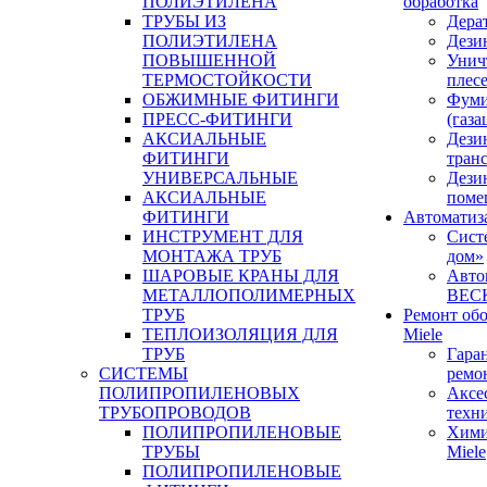
ПОЛИЭТИЛЕНА
обработка
ТРУБЫ ИЗ
Дера
ПОЛИЭТИЛЕНА
Дези
ПОВЫШЕННОЙ
Унич
ТЕРМОСТОЙКОСТИ
плес
ОБЖИМНЫЕ ФИТИНГИ
Фуми
ПРЕСС-ФИТИНГИ
(газа
АКСИАЛЬНЫЕ
Дези
ФИТИНГИ
тран
УНИВЕРСАЛЬНЫЕ
Дези
АКСИАЛЬНЫЕ
поме
ФИТИНГИ
Автоматиз
ИНСТРУМЕНТ ДЛЯ
Сист
МОНТАЖА ТРУБ
дом»
ШАРОВЫЕ КРАНЫ ДЛЯ
Авто
МЕТАЛЛОПОЛИМЕРНЫХ
BEC
ТРУБ
Ремонт об
ТЕПЛОИЗОЛЯЦИЯ ДЛЯ
Miele
ТРУБ
Гара
СИСТЕМЫ
ремо
ПОЛИПРОПИЛЕНОВЫХ
Аксе
ТРУБОПРОВОДОВ
техн
ПОЛИПРОПИЛЕНОВЫЕ
Хими
ТРУБЫ
Miele
ПОЛИПРОПИЛЕНОВЫЕ