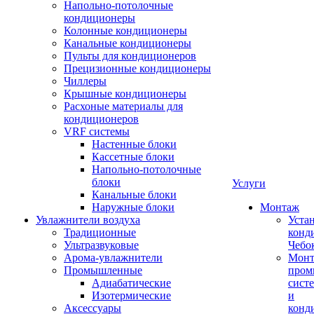
Напольно-потолочные
кондиционеры
Колонные кондиционеры
Канальные кондиционеры
Пульты для кондиционеров
Прецизионные кондиционеры
Чиллеры
Крышные кондиционеры
Расхоные материалы для
кондиционеров
VRF системы
Настенные блоки
Кассетные блоки
Напольно-потолочные
блоки
Услуги
Канальные блоки
Наружные блоки
Монтаж
Увлажнители воздуха
Уста
Традиционные
конд
Ультразвуковые
Чебо
Арома-увлажнители
Мон
Промышленныe
пром
Адиабатические
сист
Изотермические
и
Аксессуары
конд