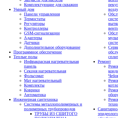
Комплектующие для скважин
реку
Умный дом
возд
Панели управления
Обсл
Термостаты
сист
Регуляторы
вытя
Контроллеры
вент
GSM-сигнализации
Обсл
Адаптеры
муль
Датчики
сист
Дополнительное оборудование
Серв
Программное обеспечение
обсл
Теплые полы
спли
Инфракрасная нагревательная
Ремонт
панель
Ремо
Секция нагревательная
конд
Фольгомат
Чебо
Мат нагревательный
Ремо
Комплекты
котл
Коврики
Ремо
Автоматика
обор
Инженерная сантехника
Ремо
Системы металлополимерных и
техн
полимерных трубопроводов
Санитарно
ТРУБЫ ИЗ СШИТОГО
эпидеолог