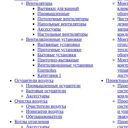
Вентиляторы
Мон
Вытяжки для ванной
клим
Промышленные
обор
Потолочные вентиляторы
Чист
Напольные вентиляторы
дези
Аксессуары
запр
Настольные вентиляторы
конд
Вентиляционные установки
Монт
Вытяжные установки
отоп
Приточные установки
тепл
Бытовые установки
обор
Приточно-вытяжные
Монт
Вентиляционные установки
конт
Energolux
упра
Категория 1
дост
Осушители воздуха
Проектиро
Промышленные осушители
Прое
Бытовые осушители
сист
Аксессуары
конд
Очистка воздуха
Прое
Очистители воздуха
сист
Ионизатор воздуха
и уп
Обеззараживатели
эвак
Котлы отопления
Прое
Аксессуары
сист