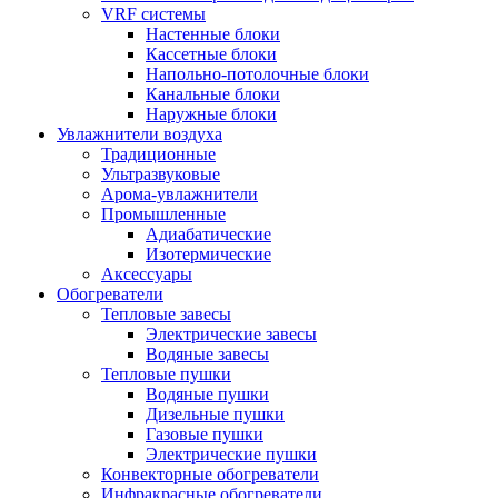
VRF системы
Настенные блоки
Кассетные блоки
Напольно-потолочные блоки
Канальные блоки
Наружные блоки
Увлажнители воздуха
Традиционные
Ультразвуковые
Арома-увлажнители
Промышленныe
Адиабатические
Изотермические
Аксессуары
Обогреватели
Тепловые завесы
Электрические завесы
Водяные завесы
Тепловые пушки
Водяные пушки
Дизельные пушки
Газовые пушки
Электрические пушки
Конвекторные обогреватели
Инфракрасные обогреватели