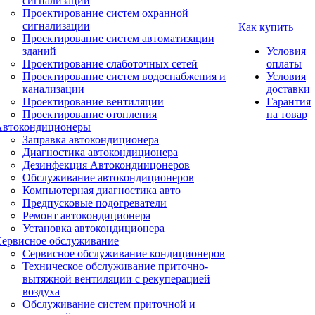
сигнализации
Проектирование систем охранной
сигнализации
Как купить
Проектирование систем автоматизации
зданий
Условия
Проектирование слаботочных сетей
оплаты
Проектирование систем водоснабжения и
Условия
канализации
доставки
Проектирование вентиляции
Гарантия
Проектирование отопления
на товар
Автокондиционеры
Заправка автокондиционера
Диагностика автокондиционера
Дезинфекция Автокондиицонеров
Обслуживание автокондиционеров
Компьютерная диагностика авто
Предпусковые подогреватели
Ремонт автокондиционера
Установка автокондиционера
Сервисное обслуживание
Сервисное обслуживание кондиционеров
Техническое обслуживание приточно-
вытяжной вентиляции с рекуперацией
воздуха
Обслуживание систем приточной и