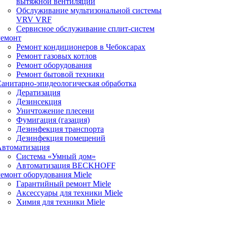
вытяжной вентиляции
Обслуживание мультизональной системы
VRV VRF
Сервисное обслуживание сплит-систем
Ремонт
Ремонт кондиционеров в Чебоксарах
Ремонт газовых котлов
Ремонт оборудования
Ремонт бытовой техники
анитарно-эпидеологическая обработка
Дератизация
Дезинсекция
Уничтожение плесени
Фумигация (газация)
Дезинфекция транспорта
Дезинфекция помещений
Автоматизация
Система «Умный дом»
Автоматизация BECKHOFF
емонт оборудования Miele
Гарантийный ремонт Miele
Аксессуары для техники Miele
Химия для техники Miele