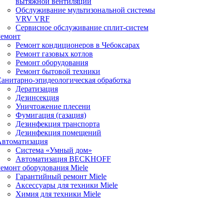
вытяжной вентиляции
Обслуживание мультизональной системы
VRV VRF
Сервисное обслуживание сплит-систем
Ремонт
Ремонт кондиционеров в Чебоксарах
Ремонт газовых котлов
Ремонт оборудования
Ремонт бытовой техники
анитарно-эпидеологическая обработка
Дератизация
Дезинсекция
Уничтожение плесени
Фумигация (газация)
Дезинфекция транспорта
Дезинфекция помещений
Автоматизация
Система «Умный дом»
Автоматизация BECKHOFF
емонт оборудования Miele
Гарантийный ремонт Miele
Аксессуары для техники Miele
Химия для техники Miele