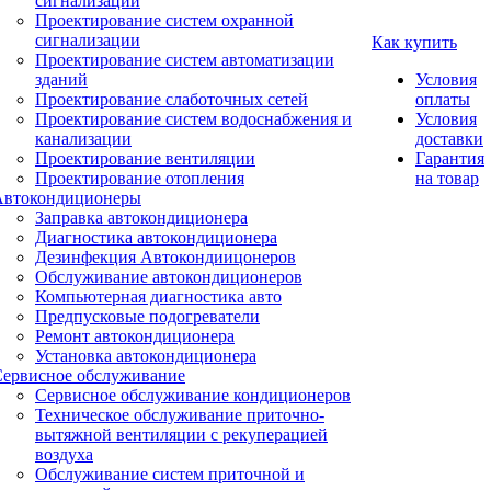
сигнализации
Проектирование систем охранной
сигнализации
Как купить
Проектирование систем автоматизации
зданий
Условия
Проектирование слаботочных сетей
оплаты
Проектирование систем водоснабжения и
Условия
канализации
доставки
Проектирование вентиляции
Гарантия
Проектирование отопления
на товар
Автокондиционеры
Заправка автокондиционера
Диагностика автокондиционера
Дезинфекция Автокондиицонеров
Обслуживание автокондиционеров
Компьютерная диагностика авто
Предпусковые подогреватели
Ремонт автокондиционера
Установка автокондиционера
Сервисное обслуживание
Сервисное обслуживание кондиционеров
Техническое обслуживание приточно-
вытяжной вентиляции с рекуперацией
воздуха
Обслуживание систем приточной и