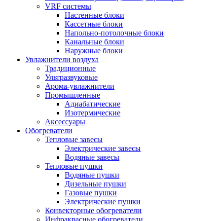
VRF системы
Настенные блоки
Кассетные блоки
Напольно-потолочные блоки
Канальные блоки
Наружные блоки
Увлажнители воздуха
Традиционные
Ультразвуковые
Арома-увлажнители
Промышленныe
Адиабатические
Изотермические
Аксессуары
Обогреватели
Тепловые завесы
Электрические завесы
Водяные завесы
Тепловые пушки
Водяные пушки
Дизельные пушки
Газовые пушки
Электрические пушки
Конвекторные обогреватели
Инфракрасные обогреватели