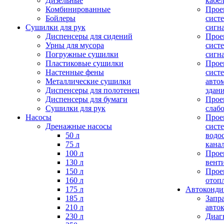
Дизельные
кабе
Комбинированные
Прое
Бойлеры
сист
Сушилки для рук
сигн
Диспенсеры для сидений
Прое
Урны для мусора
сист
Погружные сушилки
сигн
Пластиковые сушилки
Прое
Настенные фены
сист
Металлические сушилки
авто
Диспенсеры для полотенец
здан
Диспенсеры для бумаги
Прое
Сушилки для рук
слаб
Насосы
Прое
Дренажные насосы
сист
50 л
водо
75 л
кана
100 л
Прое
130 л
вент
150 л
Прое
160 л
отоп
175 л
Автоконд
185 л
Запр
210 л
авто
230 л
Диаг