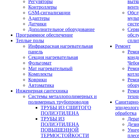
Регуляторы
вытя
Контроллеры
вент
GSM-сигнализации
Обсл
Адаптеры
муль
Датчики
сист
Дополнительное оборудование
Серв
Программное обеспечение
обсл
Теплые полы
спли
Инфракрасная нагревательная
Ремонт
панель
Ремо
Секция нагревательная
конд
Фольгомат
Чебо
Мат нагревательный
Ремо
Комплекты
котл
Коврики
Ремо
Автоматика
обор
Инженерная сантехника
Ремо
Системы металлополимерных и
техн
полимерных трубопроводов
Санитарно
ТРУБЫ ИЗ СШИТОГО
эпидеолог
ПОЛИЭТИЛЕНА
обработка
ТРУБЫ ИЗ
Дера
ПОЛИЭТИЛЕНА
Дези
ПОВЫШЕННОЙ
Унич
ТЕРМОСТОЙКОСТИ
плес