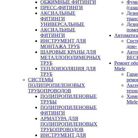
ОБЖИМНЫЕ ФИТИНГИ
Фуми
ПРЕСС-ФИТИНГИ
(газа
АКСИАЛЬНЫЕ
Дези
ФИТИНГИ
тран
УНИВЕРСАЛЬНЫЕ
Дези
АКСИАЛЬНЫЕ
поме
ФИТИНГИ
Автоматиз
ИНСТРУМЕНТ ДЛЯ
Сист
МОНТАЖА ТРУБ
дом»
ШАРОВЫЕ КРАНЫ ДЛЯ
Авто
МЕТАЛЛОПОЛИМЕРНЫХ
BEC
ТРУБ
Ремонт об
ТЕПЛОИЗОЛЯЦИЯ ДЛЯ
Miele
ТРУБ
Гара
СИСТЕМЫ
ремо
ПОЛИПРОПИЛЕНОВЫХ
Аксе
ТРУБОПРОВОДОВ
техн
ПОЛИПРОПИЛЕНОВЫЕ
Хими
ТРУБЫ
Miele
ПОЛИПРОПИЛЕНОВЫЕ
ФИТИНГИ
АРМАТУРА ДЛЯ
ПОЛИПРОПИЛЕНОВЫХ
ТРУБОПРОВОДОВ
ИНСТРУМЕНТ ДЛЯ