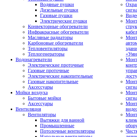
Водяные пушки
Охра
Дизельные пушки
сигн
Газовые пушки
Виде
Электрические пушки
Мон
Конвекторные обогреватели
стру
Инфракрасные обогреватели
кабе
Масляные радиаторы
Монт
Карбоновые обогреватели
авто
Тепловентиляторы
здан
Теплогенераторы
«Умн
Водонагреватели
Монт
Электрические проточные
конт
Газовые проточные
упра
Электрические накопительные
дост
Газовые накопительные
Монт
Аксессуары
сигн
Мойки воздуха
Монт
Бытовые мойки
сигн
Аксессуары
Мон
Вентиляция
виде
Вентиляторы
Мон
Вытяжки для ванной
клим
Промышленные
обор
Потолочные вентиляторы
Чист
Напольные вентиляторы
дези