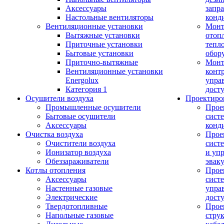
Аксессуары
запр
Настольные вентиляторы
конд
Вентиляционные установки
Монт
Вытяжные установки
отоп
Приточные установки
тепл
Бытовые установки
обор
Приточно-вытяжные
Монт
Вентиляционные установки
конт
Energolux
упра
Категория 1
дост
Осушители воздуха
Проектиро
Промышленные осушители
Прое
Бытовые осушители
сист
Аксессуары
конд
Очистка воздуха
Прое
Очистители воздуха
сист
Ионизатор воздуха
и уп
Обеззараживатели
эвак
Котлы отопления
Прое
Аксессуары
сист
Настенные газовые
упра
Электрические
дост
Твердотопливные
Прое
Напольные газовые
стру