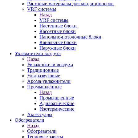
Расхоные материалы для кондиционеров
VRF системы
Назад
VRF системы
Настенные блоки
Кассетные блоки
Напольно-потолочные блоки
Канальные блоки
Наружные блоки
Увлажнители воздуха
Назад
Увлажнители воздуха
Традиционные
Ультразвуковые
Арома-увлажнители
Промышленныe
Назад
Промышленныe
Адиабатические
Изотермические
Аксессуары
Обогреватели
Назад
Обогреватели
Тепловые завесы