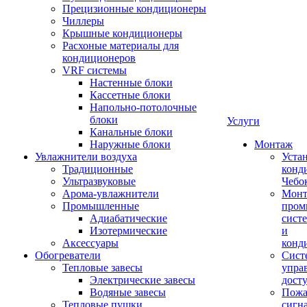
Прецизионные кондиционеры
Чиллеры
Крышные кондиционеры
Расхоные материалы для
кондиционеров
VRF системы
Настенные блоки
Кассетные блоки
Напольно-потолочные
блоки
Услуги
Канальные блоки
Наружные блоки
Монтаж
Увлажнители воздуха
Уста
Традиционные
конд
Ультразвуковые
Чебо
Арома-увлажнители
Мон
Промышленныe
пром
Адиабатические
сист
Изотермические
и
Аксессуары
конд
Обогреватели
Сист
Тепловые завесы
упра
Электрические завесы
дост
Водяные завесы
Пожа
Тепловые пушки
сигн