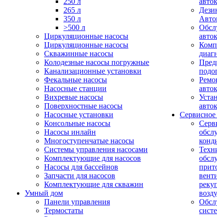
250 л
авто
265 л
Дези
350 л
Авто
>500 л
Обсл
Циркуляционные насосы
авто
Циркуляционные насосы
Комп
Скважинные насосы
диаг
Колодезные насосы погружные
Пред
Канализационные установки
подо
Фекальные насосы
Ремо
Насосные станции
авто
Вихревые насосы
Уста
Поверхностные насосы
авто
Насосные установки
Сервисное
Консольные насосы
Серв
Насосы инлайн
обсл
Многоступенчатые насосы
конд
Системы управления насосами
Техн
Комплектующие для насосов
обсл
Насосы для бассейнов
прит
Запчасти для насосов
вент
Комплектующие для скважин
реку
Умный дом
возд
Панели управления
Обсл
Термостаты
сист