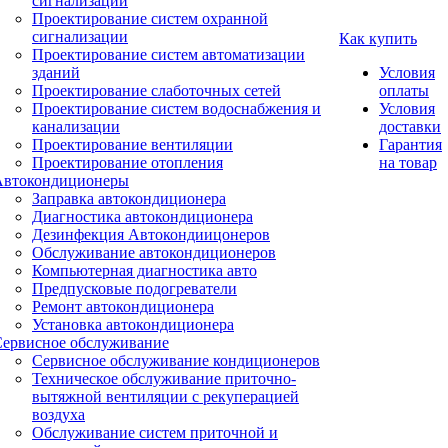
сигнализации
Проектирование систем охранной
сигнализации
Как купить
Проектирование систем автоматизации
зданий
Условия
Проектирование слаботочных сетей
оплаты
Проектирование систем водоснабжения и
Условия
канализации
доставки
Проектирование вентиляции
Гарантия
Проектирование отопления
на товар
Автокондиционеры
Заправка автокондиционера
Диагностика автокондиционера
Дезинфекция Автокондиицонеров
Обслуживание автокондиционеров
Компьютерная диагностика авто
Предпусковые подогреватели
Ремонт автокондиционера
Установка автокондиционера
Сервисное обслуживание
Сервисное обслуживание кондиционеров
Техническое обслуживание приточно-
вытяжной вентиляции с рекуперацией
воздуха
Обслуживание систем приточной и