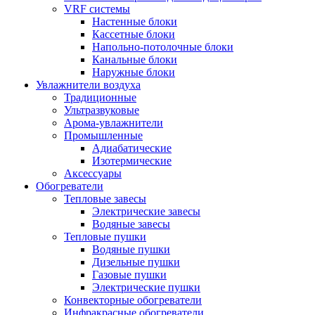
VRF системы
Настенные блоки
Кассетные блоки
Напольно-потолочные блоки
Канальные блоки
Наружные блоки
Увлажнители воздуха
Традиционные
Ультразвуковые
Арома-увлажнители
Промышленныe
Адиабатические
Изотермические
Аксессуары
Обогреватели
Тепловые завесы
Электрические завесы
Водяные завесы
Тепловые пушки
Водяные пушки
Дизельные пушки
Газовые пушки
Электрические пушки
Конвекторные обогреватели
Инфракрасные обогреватели