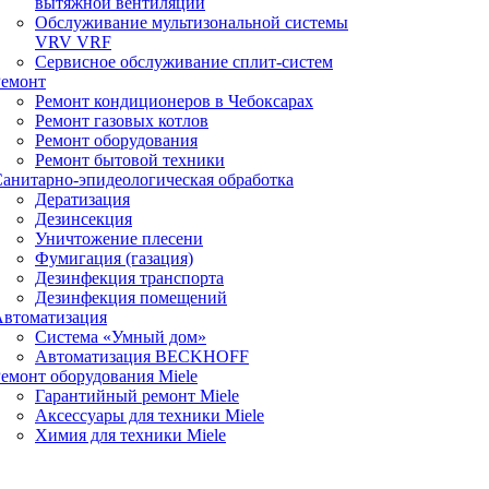
вытяжной вентиляции
Обслуживание мультизональной системы
VRV VRF
Сервисное обслуживание сплит-систем
Ремонт
Ремонт кондиционеров в Чебоксарах
Ремонт газовых котлов
Ремонт оборудования
Ремонт бытовой техники
анитарно-эпидеологическая обработка
Дератизация
Дезинсекция
Уничтожение плесени
Фумигация (газация)
Дезинфекция транспорта
Дезинфекция помещений
Автоматизация
Система «Умный дом»
Автоматизация BECKHOFF
емонт оборудования Miele
Гарантийный ремонт Miele
Аксессуары для техники Miele
Химия для техники Miele